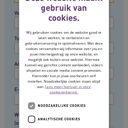
gebruik van
Voornaam
cookies.
Wij gebruiken cookies om de website goed te
Tussenvoegsel (optioneel)
laten werken, te verbeteren en
gebruikerservaring te optimaliseren. Met deze
cookies verzamelen wij informatie over jou en
jouw internetgedrag op onze website, en
mogelijk ook buiten onze website. Hiermee
Achternaam
kunnen wij gerichte content aanbieden, video’s
afspelen en sociale media content promoten.
Hieronder kun je jouw voorkeuren zelf
instellen. Noodzakelijke cookies staan altijd
aan.
Lees meer hierover in onze
E-mailadres
cookieverklaring.
NOODZAKELIJKE COOKIES
Welke groep past het beste bij jouw rol?
ANALYTISCHE COOKIES
(optioneel)