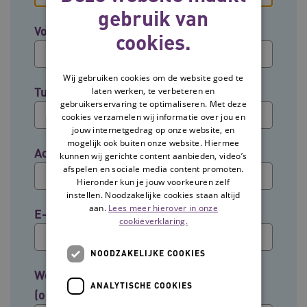
gebruik van
Voornaam
cookies.
Wij gebruiken cookies om de website goed te
Tussenvoegsel (optioneel)
laten werken, te verbeteren en
gebruikerservaring te optimaliseren. Met deze
cookies verzamelen wij informatie over jou en
jouw internetgedrag op onze website, en
mogelijk ook buiten onze website. Hiermee
Achternaam
kunnen wij gerichte content aanbieden, video’s
afspelen en sociale media content promoten.
Hieronder kun je jouw voorkeuren zelf
instellen. Noodzakelijke cookies staan altijd
aan.
Lees meer hierover in onze
E-mailadres
cookieverklaring.
NOODZAKELIJKE COOKIES
Welke groep past het beste bij jouw rol?
ANALYTISCHE COOKIES
(optioneel)