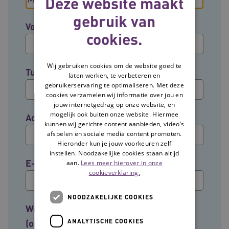
Deze website maakt
gebruik van
Voornaam
cookies.
Wij gebruiken cookies om de website goed te
Tussenvoegsel (optioneel)
laten werken, te verbeteren en
gebruikerservaring te optimaliseren. Met deze
cookies verzamelen wij informatie over jou en
jouw internetgedrag op onze website, en
mogelijk ook buiten onze website. Hiermee
Achternaam
kunnen wij gerichte content aanbieden, video’s
afspelen en sociale media content promoten.
Hieronder kun je jouw voorkeuren zelf
instellen. Noodzakelijke cookies staan altijd
E-mailadres
aan.
Lees meer hierover in onze
cookieverklaring.
NOODZAKELIJKE COOKIES
Welke groep past het beste bij jouw rol?
ANALYTISCHE COOKIES
(optioneel)