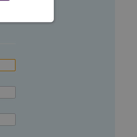
 en maken geen inbreuk op
ssessies op de website te
rden onthouden tijdens
eid te maken tussen
ebsite, om geldige
ruik van hun website.
emming van de gebruiker
de site op te slaan. Het