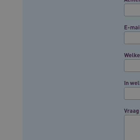
BCSessionID
E-mai
ARRAffinity
Welke 
ARRAffinitySameSite
In wel
CookieScriptConsent
FPLC
Vraag
ASLBSA