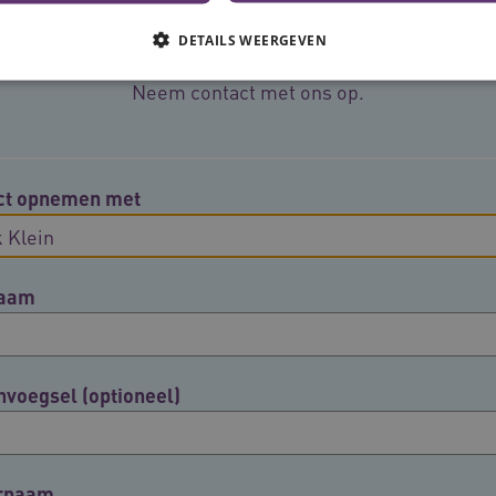
Meer informatie?
DETAILS WEERGEVEN
Neem contact met ons op.
Noodzakelijke cookies
Analytische cookies
Marketing cookies
che cookies zorgen ervoor dat de website werkt. Deze cookies worden altijd geplaatst
ct opnemen met
Provider
/
Domein
Vervaldatum
Omschrijving
N
.youtube.com
5 maanden 4
weken
naam
www.vilans.nl
Sessie
Deze cookie wordt gebruikt om gebruiker
beheren, zodat gebruikersinteracties wo
een surfsessie.
.youtube.com
5 maanden 4
weken
nvoegsel (optioneel)
29 minuten
Deze cookie wordt gebruikt om ondersch
Cloudflare Inc.
cy
50 seconden
mensen en bots. Dit is gunstig voor de w
.vimeo.com
rapporten te kunnen maken over het geb
ATA
5 maanden 4
Deze cookie wordt gebruikt om de toest
YouTube
weken
en privacykeuzes voor hun interactie met 
.youtube.com
rnaam