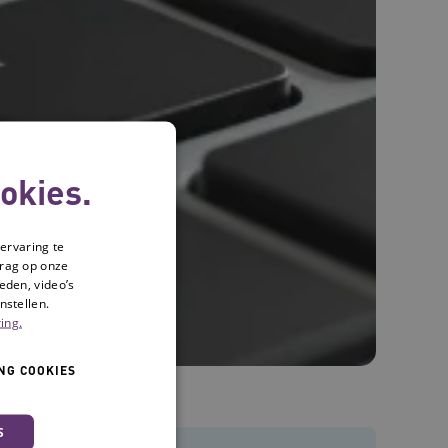
okies.
ervaring te
drag op onze
eden, video’s
nstellen.
ing.
NG COOKIES
S