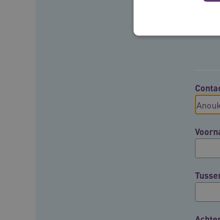
Deze functionele en technis
uw privacy.
Conta
Naam
__Secure-ROLLOUT_TOKE
Voor
UMB_SESSION
__Secure-YNID
Tusse
__cf_bm
Google Privacy Poli
VISITOR_PRIVACY_METAD
Achte