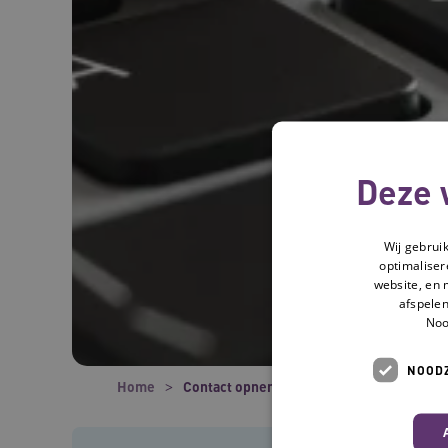
Deze 
Wij gebrui
optimaliser
website, en 
afspelen
Noo
NOODZ
Home
Contact opnemen