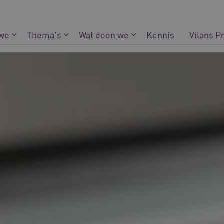
 we
Thema's
Wat doen we
Kennis
Vilans P