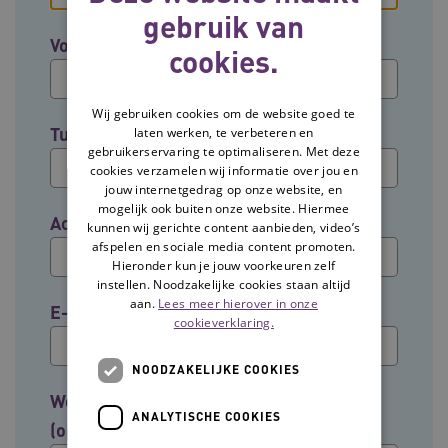
gebruik van
Voornaam
cookies.
Wij gebruiken cookies om de website goed te
Tussenvoegsel (optioneel)
laten werken, te verbeteren en
gebruikerservaring te optimaliseren. Met deze
cookies verzamelen wij informatie over jou en
jouw internetgedrag op onze website, en
mogelijk ook buiten onze website. Hiermee
Achternaam
kunnen wij gerichte content aanbieden, video’s
afspelen en sociale media content promoten.
Hieronder kun je jouw voorkeuren zelf
instellen. Noodzakelijke cookies staan altijd
aan.
Lees meer hierover in onze
E-mailadres
cookieverklaring.
NOODZAKELIJKE COOKIES
Welke groep past het beste bij jouw rol?
ANALYTISCHE COOKIES
(optioneel)