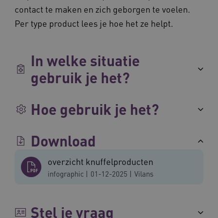
weken
.youtube.com
contact te maken en zich geborgen te voelen.
Per type product lees je hoe het ze helpt.
In welke situatie
gebruik je het?
Hoe gebruik je het?
BCSessionID
vilans.blueconic.net
11 maand
4 weke
Download
overzicht knuffelproducten
infographic
|
01-12-2025
|
Vilans
Stel je vraag
ARRAffinity
Sessie
Microsoft
Corporation