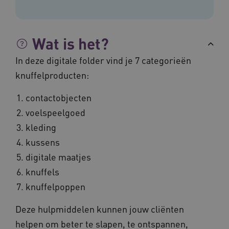
worden altijd geplaatst en maken geen inbreuk
op uw privacy.
Naam
Provider
/
Domein
Vervalda
Wat is het?
__Secure-ROLLOUT_TOKEN
.youtube.com
5 maande
weken
In deze digitale folder vind je 7 categorieën
UMB_SESSION
www.vilans.nl
Sessie
knuffelproducten:
contactobjecten
voelspeelgoed
kleding
__Secure-YNID
.youtube.com
5 maande
weken
kussens
__cf_bm
29 minut
Cloudflare Inc.
digitale maatjes
50 second
.vimeo.com
knuffels
knuffelpoppen
Google Privacy Policy
Deze hulpmiddelen kunnen jouw cliënten
helpen om beter te slapen, te ontspannen,
VISITOR_PRIVACY_METADATA
5 maande
YouTube