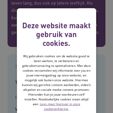
leven lang, dus ook op latere leeftijd. Als
direct sociaal contact niet altijd mogelijk is,
kunnen knuffelproducten een waardevolle
Deze website maakt
aanvulling zijn om een warm en verbonden
gebruik van
gevoel te geven. Ontdek wat beschikbaar is.
cookies.
Wij gebruiken cookies om de website goed te
laten werken, te verbeteren en
In het kort
gebruikerservaring te optimaliseren. Met deze
cookies verzamelen wij informatie over jou en
jouw internetgedrag op onze website, en
mogelijk ook buiten onze website. Hiermee
Type tool
kunnen wij gerichte content aanbieden, video’s
afspelen en sociale media content promoten.
Hieronder kun je jouw voorkeuren zelf
Infographic
instellen. Noodzakelijke cookies staan altijd
aan.
Lees meer hierover in onze
Voor wie
cookieverklaring.