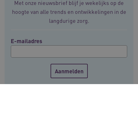
Met onze nieuwsbrief blijf je wekelijks op de
hoogte van alle trends en ontwikkelingen in de
langdurige zorg.
E-mailadres
ARRAffinity
Sessie
Microsoft
Corporation
.vilans.nl
Voor meer informatie over de verwerking van
persoonsgegevens, zie onze
privacyverklaring
.
ARRAffinitySameSite
Sessie
Microsoft
Corporation
.vilans.nl