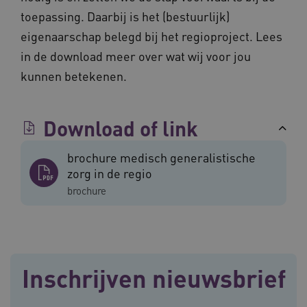
weken
toepassing. Daarbij is het (bestuurlijk)
__cf_bm
29 minut
Cloudflare Inc.
eigenaarschap belegd bij het regioproject. Lees
50 second
.vimeo.com
in de download meer over wat wij voor jou
Google Privacy Policy
kunnen betekenen.
Download of link
VISITOR_PRIVACY_METADATA
5 maande
YouTube
weken
.youtube.com
brochure medisch generalistische
zorg in de regio
brochure
Inschrijven nieuwsbrief
BCSessionID
vilans.blueconic.net
11 maand
4 weke