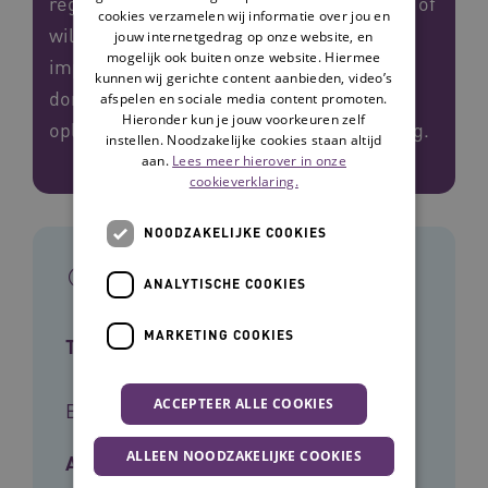
regionale initiatieven die aan de slag zijn - of
cookies verzamelen wij informatie over jou en
willen gaan - met het vinden en
jouw internetgedrag op onze website, en
mogelijk ook buiten onze website. Hiermee
implementeren van organisatie- en
kunnen wij gerichte content aanbieden, video’s
domeinoverstijgende, innovatieve
afspelen en sociale media content promoten.
Hieronder kun je jouw voorkeuren zelf
oplossingen door regionale samenwerking.
instellen. Noodzakelijke cookies staan altijd
aan.
Lees meer hierover in onze
cookieverklaring.
NOODZAKELIJKE COOKIES
In het kort
ANALYTISCHE COOKIES
MARKETING COOKIES
Type tool
ACCEPTEER ALLE COOKIES
Brochure
ALLEEN NOODZAKELIJKE COOKIES
Auteur