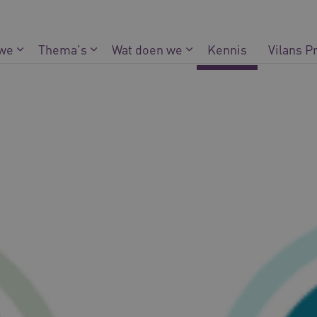
 we
Thema's
Wat doen we
Kennis
Vilans P