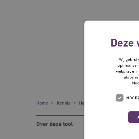
Deze 
Wij gebrui
optimaliser
website, en 
afspelen
Noo
NOODZ
Home
Kennis
Handreiking Ondersteunings
Over deze tool