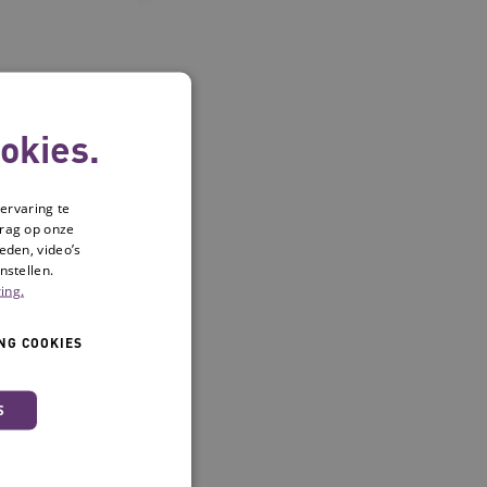
okies.
ervaring te
drag op onze
eden, video’s
nstellen.
ing.
NG COOKIES
S