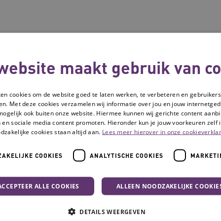
website maakt gebruik van co
ken cookies om de website goed te laten werken, te verbeteren en gebruikers
en. Met deze cookies verzamelen wij informatie over jou en jouw internetge
mogelijk ook buiten onze website. Hiermee kunnen wij gerichte content aanbi
 en sociale media content promoten. Hieronder kun je jouw voorkeuren zelf i
dzakelijke cookies staan altijd aan.
Lees meer hierover in onze cookieverklar
AKELIJKE COOKIES
ANALYTISCHE COOKIES
MARKETI
plannen
ACCEPTEER ALLE COOKIES
ALLEEN NOODZAKELIJKE COOKIE
Handreiking
DETAILS WEERGEVEN