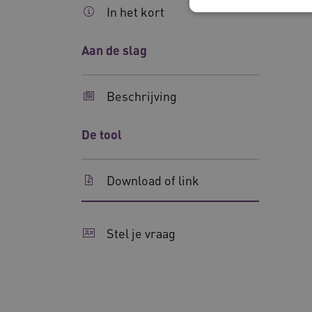
In het kort
Aan de slag
Deze functionele en technis
uw privacy.
Beschrijving
Naam
__Secure-ROLLOUT_TOKE
De tool
UMB_SESSION
Download of link
__Secure-YNID
__cf_bm
Google Privacy Poli
Stel je vraag
VISITOR_PRIVACY_METAD