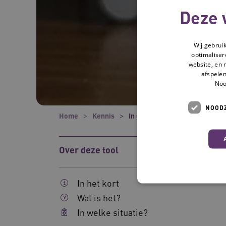
Deze 
Wij gebrui
optimaliser
website, en 
afspelen
Noo
NOODZ
Home
Kennis
In gesprek met het zorgkanto
Over deze tool
In het kort
Wat is het?
In welke situatie?
Deze functionele en technis