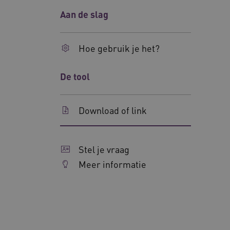
uw privacy.
Aan de slag
Naam
__Secure-ROLLOUT_TOKE
Hoe gebruik je het?
UMB_SESSION
De tool
__Secure-YNID
Download of link
__cf_bm
Google Privacy Poli
VISITOR_PRIVACY_METAD
Stel je vraag
Meer informatie
BCSessionID
ARRAffinity