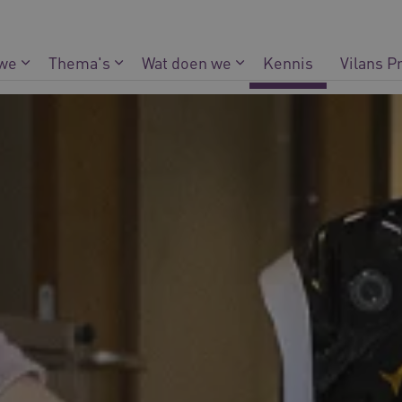
 we
Thema's
Wat doen we
Kennis
Vilans P