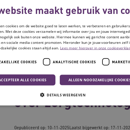
website maakt gebruik van co
ken cookies om de website goed te laten werken, te verbeteren en gebruikers
en. Met deze cookies verzamelen wij informatie over jou en jouw internetge
mogelijk ook buiten onze website. Hiermee kunnen wij gerichte content aanbi
 en sociale media content promoten. Hieronder kun je jouw voorkeuren zelf i
dzakelijke cookies staan altijd aan.
Lees meer hierover in onze cookieverklar
AKELIJKE COOKIES
ANALYTISCHE COOKIES
MARKETI
or over zorgtechnologie
ACCEPTEER ALLE COOKIES
ALLEEN NOODZAKELIJKE COOKIE
In gesprek met het
DETAILS WEERGEVEN
over zorgtechnolog
Noodzakelijke cookies
Analytische cookies
Marketing cookies
Gepubliceerd op: 10-11-2025
Laatst bijgewerkt op: 17-11-20
che cookies zorgen ervoor dat de website werkt. Deze cookies worden altijd geplaatst