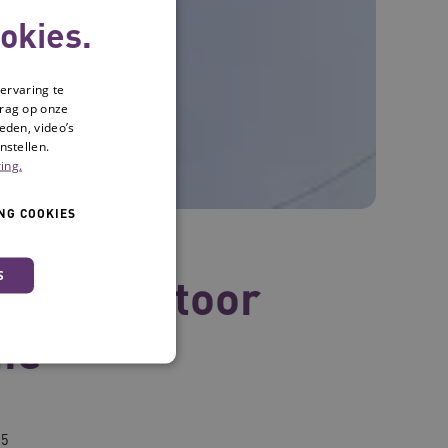
okies.
ervaring te
drag op onze
eden, video’s
nstellen.
ing.
NG COOKIES
S
 zorgkantoor
ie
25
 en maken geen inbreuk op