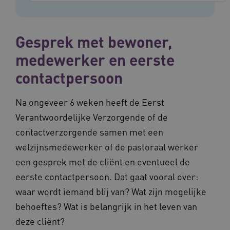
Gesprek met bewoner,
medewerker en eerste
contactpersoon
Na ongeveer 6 weken heeft de Eerst
Verantwoordelijke Verzorgende of de
contactverzorgende samen met een
Provider
/
Naam
Vervaldatum
Omschrij
welzijnsmedewerker of de pastoraal werker
Domein
Naam
Provider
/
Domein
Vervaldatum
Oms
een gesprek met de cliënt en eventueel de
_ga
1 jaar 1
Deze co
Google LLC
maand
is gekop
.vilans.nl
YSC
Sessie
Dez
Google LLC
eerste contactpersoon. Dat gaat vooral over:
Google U
You
.youtube.com
Analytics
wee
waar wordt iemand blij van? Wat zijn mogelijke
belangri
vid
is van d
behoeftes? Wat is belangrijk in het leven van
algemee
AWSALBCORS
1 week
Voo
Amazon.com Inc.
gebruikt
pla
n139.vilans.nl
deze cliënt?
analyses
met
Google. 
Ch