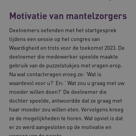
__Secure-ROLLOUT_TOKEN
.youtube.com
5 maande
weken
Motivatie van mantelzorgers
UMB_SESSION
www.vilans.nl
Sessie
Deelnemers oefenden met het startgesprek
tijdens een sessie op het congres van
Waardigheid en trots voor de toekomst 2023. De
__Secure-YNID
.youtube.com
5 maande
deelnemer die medewerker speelde maakte
weken
gebruik van de puzzelstukjes met vragen erop.
__cf_bm
29 minut
Cloudflare Inc.
50 second
.vimeo.com
Na wat contactvragen vroeg ze: ‘Wat is
waardevol voor u?’ En: ‘ Wat zou u graag met uw
Google Privacy Policy
moeder willen doen?’ De deelnemer die
dochter speelde, antwoordde dat ze graag met
haar moeder zou willen eten. Vervolgens kreeg
VISITOR_PRIVACY_METADATA
5 maande
YouTube
weken
.youtube.com
ze de mogelijkheden te horen. Wat opviel is dat
er zo werd aangesloten op de motivatie en
wensen van de naaste.