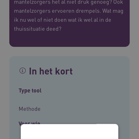
mantelzorgers het al niet druk genoeg? Ook
mantelzorgers ervoeren drempels. Wat mag
ik nu wel of niet doen wat ik wel al in de
thuissituatie deed?
In het kort
Type tool
Methode
Voor wie