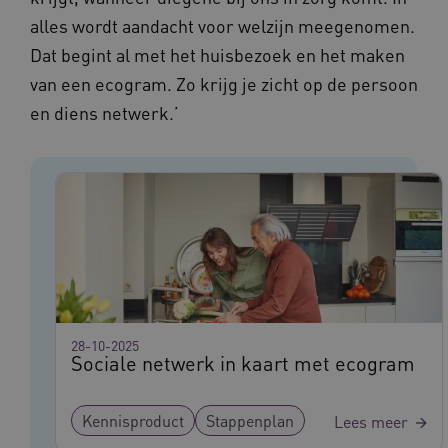
FPLC
.vilans.nl
20 uur
alles wordt aandacht voor welzijn meegenomen.
Dat begint al met het huisbezoek en het maken
van een ecogram. Zo krijg je zicht op de persoon
en diens netwerk.’
ASLBSA
www.vilans.nl
Sessie
28-10-2025
Sociale netwerk in kaart met ecogram
Kennisproduct
Stappenplan
Lees meer
ASLBSACORS
www.vilans.nl
Sessie