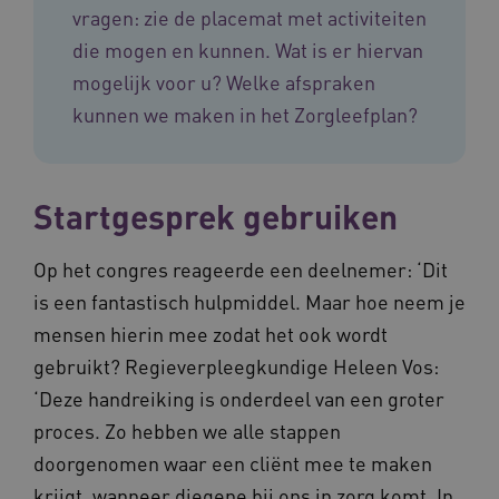
vragen: zie de placemat met activiteiten
die mogen en kunnen. Wat is er hiervan
mogelijk voor u? Welke afspraken
kunnen we maken in het Zorgleefplan?
ARRAffinitySameSite
Sessie
Microsoft
Corporation
.vilans.nl
Startgesprek gebruiken
Op het congres reageerde een deelnemer: ‘Dit
is een fantastisch hulpmiddel. Maar hoe neem je
CookieScriptConsent
11 maand
CookieScript
4 weke
mensen hierin mee zodat het ook wordt
www.vilans.nl
gebruikt? Regieverpleegkundige Heleen Vos:
‘Deze handreiking is onderdeel van een groter
proces. Zo hebben we alle stappen
doorgenomen waar een cliënt mee te maken
krijgt, wanneer diegene bij ons in zorg komt. In