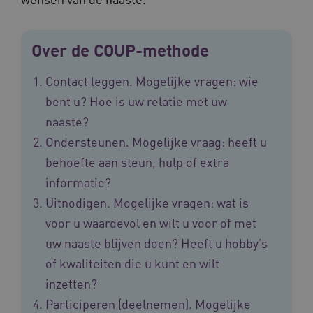
Over de COUP-methode
Contact leggen. Mogelijke vragen: wie
bent u? Hoe is uw relatie met uw
BCSessionID
vilans.blueconic.net
11 maand
naaste?
4 weke
Ondersteunen. Mogelijke vraag: heeft u
behoefte aan steun, hulp of extra
informatie?
Uitnodigen. Mogelijke vragen: wat is
voor u waardevol en wilt u voor of met
uw naaste blijven doen? Heeft u hobby’s
ARRAffinity
Sessie
Microsoft
Corporation
of kwaliteiten die u kunt en wilt
.vilans.nl
inzetten?
Participeren (deelnemen). Mogelijke