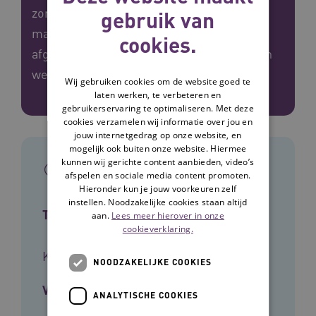
zorgprofessionals, cliënten en
gebruik van
mantelzorgers. Een sprint is een
cookies.
afgebakende periode van bijvoorbeeld een
week.
Wij gebruiken cookies om de website goed te
laten werken, te verbeteren en
gebruikerservaring te optimaliseren. Met deze
cookies verzamelen wij informatie over jou en
jouw internetgedrag op onze website, en
mogelijk ook buiten onze website. Hiermee
kunnen wij gerichte content aanbieden, video’s
In het kort
afspelen en sociale media content promoten.
Hieronder kun je jouw voorkeuren zelf
instellen. Noodzakelijke cookies staan altijd
Type tool
aan.
Lees meer hierover in onze
cookieverklaring.
Kennisbundel
NOODZAKELIJKE COOKIES
Voor wie
ANALYTISCHE COOKIES