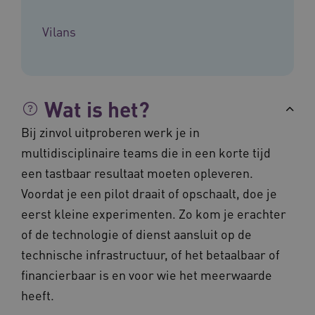
UMB_SESSION
www.vilans.nl
Sessie
Vilans
Wat is het?
__Secure-YNID
.youtube.com
5 maande
weken
Bij zinvol uitproberen werk je in
__cf_bm
29 minut
Cloudflare Inc.
50 second
.vimeo.com
multidisciplinaire teams die in een korte tijd
een tastbaar resultaat moeten opleveren.
Google Privacy Policy
Voordat je een pilot draait of opschaalt, doe je
eerst kleine experimenten. Zo kom je erachter
of de technologie of dienst aansluit op de
VISITOR_PRIVACY_METADATA
5 maande
YouTube
weken
.youtube.com
technische infrastructuur, of het betaalbaar of
financierbaar is en voor wie het meerwaarde
heeft.