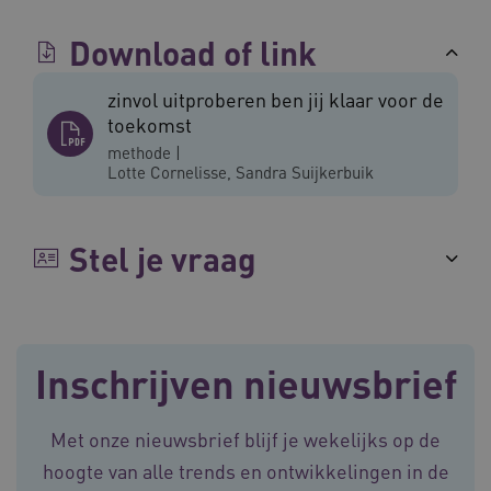
Download of link
zinvol uitproberen ben jij klaar voor de
toekomst
methode
|
BCSessionID
vilans.blueconic.net
11 maand
4 weke
Lotte Cornelisse, Sandra Suijkerbuik
Stel je vraag
ARRAffinity
Sessie
Microsoft
Inschrijven nieuwsbrief
Corporation
.vilans.nl
Met onze nieuwsbrief blijf je wekelijks op de
hoogte van alle trends en ontwikkelingen in de