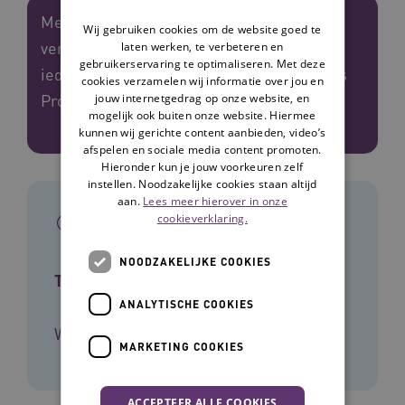
Met Mijn Vilans Protocollen hebben
Wij gebruiken cookies om de website goed te
verpleegkundigen en verzorgenden vanaf
laten werken, te verbeteren en
gebruikerservaring te optimaliseren. Met deze
ieder apparaat direct toegang tot de Vilans
cookies verzamelen wij informatie over jou en
Protocollen. Wanneer dat nodig is.
jouw internetgedrag op onze website, en
mogelijk ook buiten onze website. Hiermee
kunnen wij gerichte content aanbieden, video’s
afspelen en sociale media content promoten.
Hieronder kun je jouw voorkeuren zelf
instellen. Noodzakelijke cookies staan altijd
aan.
Lees meer hierover in onze
In het kort
cookieverklaring.
NOODZAKELIJKE COOKIES
Type tool
ANALYTISCHE COOKIES
Website
MARKETING COOKIES
ACCEPTEER ALLE COOKIES