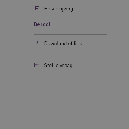
uw privacy.
Beschrijving
Naam
__Secure-ROLLOUT_TOKE
De tool
UMB_SESSION
Download of link
__Secure-YNID
__cf_bm
Google Privacy Poli
Stel je vraag
VISITOR_PRIVACY_METAD
BCSessionID
ARRAffinity