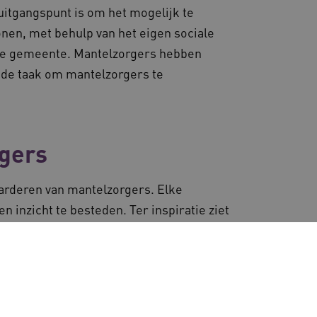
itgangspunt is om het mogelijk te
nen, met behulp van het eigen sociale
lytics - wat een
ergaven van ingesloten
nalyseservice van Google.
de gemeente. Mantelzorgers hebben
derscheiden door een
-ID. Het is opgenomen in
met CORS-use-cases na de
 de taak om mantelzorgers te
ekers-, sessie- en
cookies voor elk van deze
en van de site.
d AWSALBCORS (ALB).
 sessiestatus te
e onderhouden en ervoor te
rowser die de
iëntie en prestaties.
 sessiestatus te
gers
e onderhouden en ervoor te
rowser die de
 sessiestatus te
iëntie en prestaties.
arderen van mantelzorgers. Elke
n voorkeuren bij te
ruikers gedurende sessies
den.
 inzicht te besteden. Ter inspiratie ziet
stentie van de sessies te
ruikersvoorkeuren bij te
ntelzorgbeleid in gemeenten.
esloten; het kan ook
 de website om de
 versie van de YouTube-
gebruikers beter te
 toe te wijzen om de
 sessiestatus te
lopen. Met een
erver op dit moment de
rmatie kan u niet als