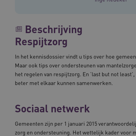
bezoekerspagina's tijdens elke browsesess
worden gerouteerd.
Sessie
Bij het gebruik van Microsoft Azure als h
Microsoft
inschakelen van load balancing, zorgt de
Corporation
Beschrijving
verzoeken van één bezoekersbrowsersessi
.vilans.nl
server in het cluster worden afgehandeld
Respijtzorg
11 maanden
Deze cookie wordt gebruikt door de Cook
CookieScript
4 weken
de cookievoorkeuren van bezoekers te o
www.vilans.nl
banner van Cookie-Script.com is noodzake
In het kennisdossier vindt u tips over hoe geme
.vilans.nl
20 uur
Deze cookie wordt gebruikt om de prestati
voorkeuren van de website-gebruikers op
hun surfervaring te verbeteren. Het kan 
Maar ook tips over ondersteunen van mantelzorge
het verzamelen van analytics gegevens o
omgaan met de functies van de site.
het regelen van respijtzorg. En ’last but not least
www.vilans.nl
Sessie
Deze cookie wordt meestal gebruikt om e
beter met elkaar kunnen samenwerken.
efficiënte gebruikerservaring te garande
load balancing op de webserver, om ervo
gebruikersverzoeken worden doorgestuurd
elke surfsessie.
Sociaal netwerk
www.vilans.nl
Sessie
Deze cookie is waarschijnlijk geassocieer
van de lading om ervoor te zorgen dat b
worden doorgestuurd naar dezelfde server
Gemeenten zijn per 1 januari 2015 verantwoordeli
zorg en ondersteuning. Het wettelijk kader voor 