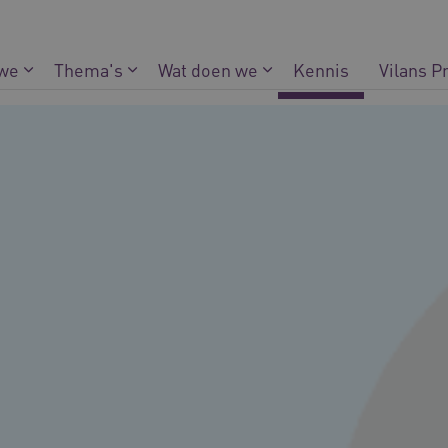
 we
Thema's
Wat doen we
Kennis
Vilans P