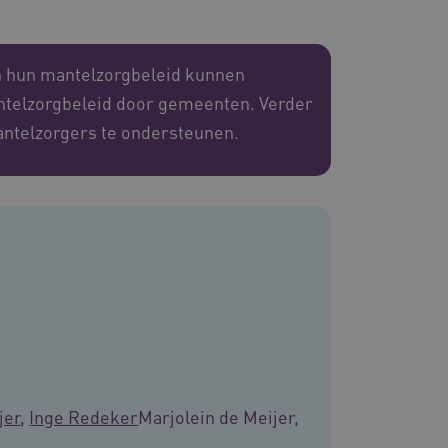
n hun mantelzorgbeleid kunnen
antelzorgbeleid door gemeenten. Verder
ssessies op de website te
rden onthouden tijdens
antelzorgers te ondersteunen.
eid te maken tussen
ebsite, om geldige
ruik van hun website.
emming van de gebruiker
de site op te slaan. Het
g van de bezoeker met
 en instellingen, zodat
toekomstige sessies.
sessies te onderhouden en
erzonden naar de browser
perationele efficiëntie en
jer
,
Inge Redeker
Marjolein de Meijer,
s die draaien op het
 gebruikt voor
e verzoeken om