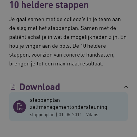
10 heldere stappen
Je gaat samen met de collega’s in je team aan
de slag met het stappenplan. Samen met de
patiënt schat je in wat de mogelijkheden zijn. En
hou je vinger aan de pols. De 10 heldere
stappen, voorzien van concrete handvatten,
BCSessionID
vilans.blueconic.net
11 maand
brengen je tot een maximaal resultaat.
4 weke
Download
stappenplan
zelfmanagementondersteuning
stappenplan
|
01-05-2011
|
Vilans
ARRAffinity
Sessie
Microsoft
Corporation
.vilans.nl