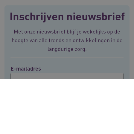
Inschrijven nieuwsbrief
Met onze nieuwsbrief blijf je wekelijks op de
hoogte van alle trends en ontwikkelingen in de
ARRAffinitySameSite
Sessie
Microsoft
langdurige zorg.
Corporation
.vilans.nl
E-mailadres
CookieScriptConsent
11 maand
CookieScript
4 weke
www.vilans.nl
Voor meer informatie over de verwerking van
persoonsgegevens, zie onze
privacyverklaring
.