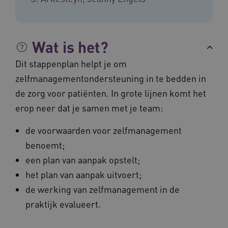
Naam
Provider
/
Domein
Vervalda
__Secure-ROLLOUT_TOKEN
.youtube.com
5 maande
weken
Wat is het?
UMB_SESSION
www.vilans.nl
Sessie
Dit stappenplan helpt je om
zelfmanagementondersteuning in te bedden in
de zorg voor patiënten. In grote lijnen komt het
erop neer dat je samen met je team:
__Secure-YNID
.youtube.com
5 maande
weken
de voorwaarden voor zelfmanagement
__cf_bm
29 minut
Cloudflare Inc.
50 second
.vimeo.com
benoemt;
een plan van aanpak opstelt;
Google Privacy Policy
het plan van aanpak uitvoert;
de werking van zelfmanagement in de
VISITOR_PRIVACY_METADATA
5 maande
praktijk evalueert.
YouTube
weken
.youtube.com