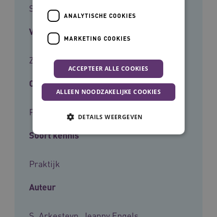
Stappenplan
ANALYTISCHE COOKIES
Voor wie
MARKETING COOKIES
Zorgverleners
ACCEPTEER ALLE COOKIES
Cliëntgroep
ALLEEN NOODZAKELIJKE COOKIES
Patiënten
DETAILS WEERGEVEN
Soort kennis
Noodzakelijke cookies
Analytische cookies
Praktijk
Marketing cookies
Auteur
Deze functionele en technische cookies zorgen
ervoor dat de website werkt. Deze cookies
worden altijd geplaatst en maken geen inbreuk
op uw privacy.
S. Arkesteyn, Jeanny Engels