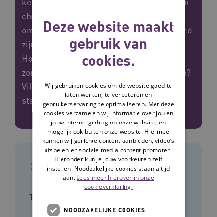
keren per jaar contact met mensen die een
chronische ziekte hebben. Dat is niet veel
Deze website maakt
om hen te helpen keuzes te maken die goed
gebruik van
zijn voor hun gezondheid en behandeling.
cookies.
Hoe krijg je hen in korte tijd zo ver en hoe
zorg je ervoor dat zij die keuzes volhouden?
Vilans ontwikkelde daarvoor een
Wij gebruiken cookies om de website goed te
laten werken, te verbeteren en
stappenplan samen met praktijkexperts.
gebruikerservaring te optimaliseren. Met deze
cookies verzamelen wij informatie over jou en
jouw internetgedrag op onze website, en
mogelijk ook buiten onze website. Hiermee
kunnen wij gerichte content aanbieden, video’s
afspelen en sociale media content promoten.
Hieronder kun je jouw voorkeuren zelf
In het kort
instellen. Noodzakelijke cookies staan altijd
aan.
Lees meer hierover in onze
cookieverklaring.
Type tool
NOODZAKELIJKE COOKIES