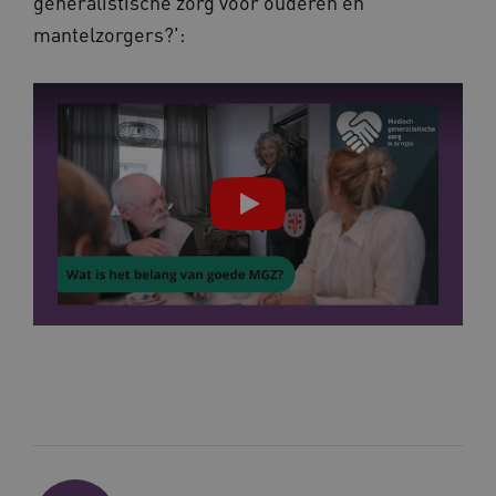
generalistische zorg voor ouderen en
mantelzorgers?':
ARRAffinitySameSite
Sessie
Microsoft
Corporation
.vilans.nl
CookieScriptConsent
11 maand
CookieScript
4 weke
www.vilans.nl