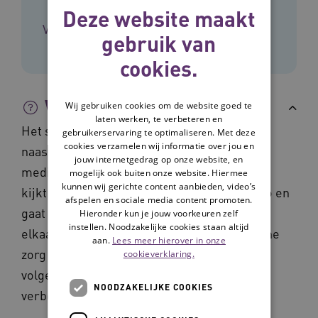
Deze website maakt
Vilans
gebruik van
cookies.
Wat is het?
Wij gebruiken cookies om de website goed te
laten werken, te verbeteren en
Het stappenplan helpt je om vanuit cliënten,
gebruikerservaring te optimaliseren. Met deze
cookies verzamelen wij informatie over jou en
naasten en mantelzorgers te kijken naar de
jouw internetgedrag op onze website, en
medische zorg die je levert in jouw regio. Je
mogelijk ook buiten onze website. Hiermee
kunnen wij gerichte content aanbieden, video’s
kijkt samen met je collega's een korte video en
afspelen en sociale media content promoten.
gaat daarna aan de hand van stellingen met
Hieronder kun je jouw voorkeuren zelf
instellen. Noodzakelijke cookies staan altijd
elkaar het gesprek aan over hoe de medische
aan.
Lees meer hierover in onze
zorg in jouw regio is ingericht. Hoe gaat het
cookieverklaring.
volgens jullie? Zien jullie ruimte voor
NOODZAKELIJKE COOKIES
verbetering?