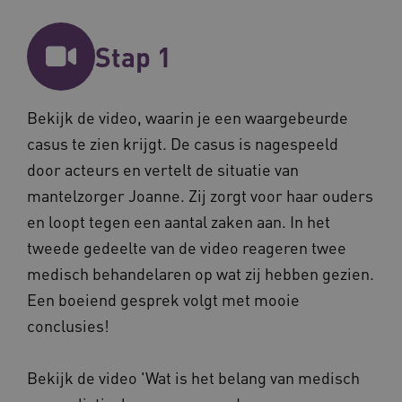
Stap 1
Bekijk de video, waarin je een waargebeurde
casus te zien krijgt. De casus is nagespeeld
BCSessionID
vilans.blueconic.net
11 maand
door acteurs en vertelt de situatie van
4 weke
mantelzorger Joanne. Zij zorgt voor haar ouders
en loopt tegen een aantal zaken aan. In het
tweede gedeelte van de video reageren twee
medisch behandelaren op wat zij hebben gezien.
Een boeiend gesprek volgt met mooie
ARRAffinity
Sessie
Microsoft
conclusies!
Corporation
.vilans.nl
Bekijk de video 'Wat is het belang van medisch