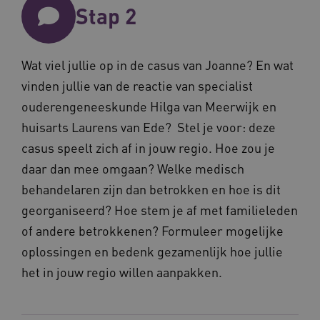
FPLC
.vilans.nl
20 uur
Stap 2
Wat viel jullie op in de casus van Joanne? En wat
vinden jullie van de reactie van specialist
ouderengeneeskunde Hilga van Meerwijk en
huisarts Laurens van Ede? Stel je voor: deze
casus speelt zich af in jouw regio. Hoe zou je
daar dan mee omgaan? Welke medisch
ASLBSA
www.vilans.nl
Sessie
behandelaren zijn dan betrokken en hoe is dit
georganiseerd? Hoe stem je af met familieleden
of andere betrokkenen? Formuleer mogelijke
oplossingen en bedenk gezamenlijk hoe jullie
het in jouw regio willen aanpakken.
ASLBSACORS
www.vilans.nl
Sessie