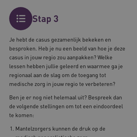
Stap 3
Je hebt de casus gezamenlijk bekeken en
besproken. Heb je nu een beeld van hoe je deze
casus in jouw regio zou aanpakken? Welke
lessen hebben jullie geleerd en waarmee ga je
regionaal aan de slag om de toegang tot
medische zorg in jouw regio te verbeteren?
Provider
/
Naam
Vervaldatum
Omschrij
Domein
Naam
Provider
/
Domein
Vervaldatum
Oms
Ben je er nog niet helemaal uit? Bespreek dan
_ga
1 jaar 1
Deze co
Google LLC
maand
is gekop
.vilans.nl
YSC
Sessie
Dez
Google LLC
de volgende stellingen om tot een eindoordeel
Google U
You
.youtube.com
Analytics
wee
te komen:
belangri
vid
is van d
algemee
AWSALBCORS
1 week
Voo
Amazon.com Inc.
Mantelzorgers kunnen de druk op de
gebruikt
pla
n139.vilans.nl
analyses
met
Google. 