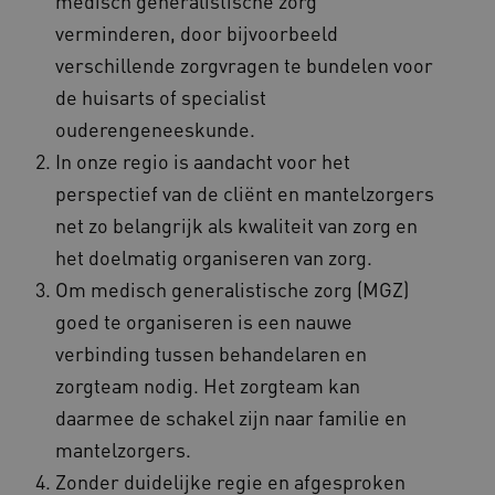
medisch generalistische zorg
Ch
cookie w
we 
verminderen, door bijvoorbeeld
gebruikt
pla
gebruiker
elk
verschillende zorgvragen te bundelen voor
ondersch
geb
door een
pla
de huisarts of specialist
willekeur
AW
gegenere
nummer t
ouderengeneeskunde.
BCSessionID
n139.vilans.nl
1 jaar 1
Dit
wijzen al
maand
om 
Het is o
In onze regio is aandacht voor het
ond
in elk
zor
paginave
perspectief van de cliënt en mantelzorgers
ver
een site 
die
gebruikt
net zo belangrijk als kwaliteit van zorg en
on
bezoekers
ope
en
pre
het doelmatig organiseren van zorg.
campagn
te berek
BCSessionID
www.vilans.nl
Sessie
Dit
Om medisch generalistische zorg (MGZ)
de
om 
analyser
ond
goed te organiseren is een nauwe
van de si
zor
ver
verbinding tussen behandelaren en
_ga_31KNQ7S1LN
.vilans.nl
1 jaar 1
Deze coo
die
maand
gebruikt
on
zorgteam nodig. Het zorgteam kan
Google A
ope
om de se
pre
daarmee de schakel zijn naar familie en
te behou
FPID
1 jaar 1
Dez
Google
mantelzorgers.
_ga_G3VHK6CSBS
.vilans.nl
1 jaar 1
Deze coo
maand
om 
.vilans.nl
maand
gebruikt
voo
Zonder duidelijke regie en afgesproken
Google A
om 