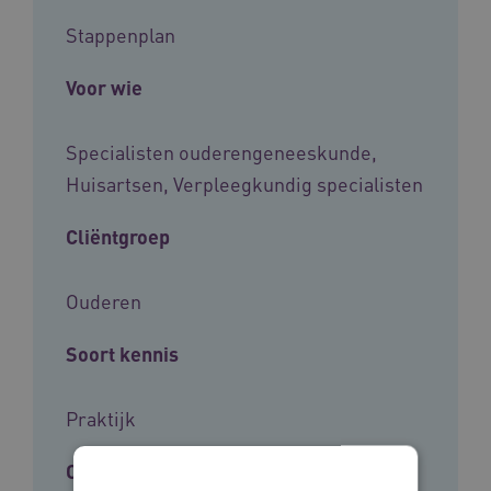
Stappenplan
Voor wie
Specialisten ouderengeneeskunde,
Huisartsen, Verpleegkundig specialisten
Cliëntgroep
Ouderen
Soort kennis
Praktijk
Ontwikkelaar