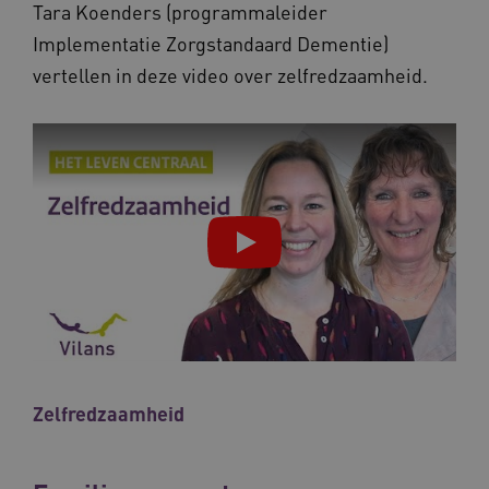
Tara Koenders (programmaleider
Google Privacy Policy
Implementatie Zorgstandaard Dementie)
vertellen in deze video over zelfredzaamheid.
VISITOR_PRIVACY_METADATA
5 maande
YouTube
weken
.youtube.com
BCSessionID
vilans.blueconic.net
11 maand
4 weke
Zelfredzaamheid