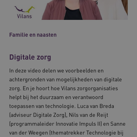
CookieScriptConsent
11 maand
CookieScript
4 weke
www.vilans.nl
Familie en naasten
FPLC
.vilans.nl
20 uur
Digitale zorg
In deze video delen we voorbeelden en
achtergronden van mogelijkheden van digitale
zorg. En je hoort hoe Vilans zorgorganisaties
helpt bij het duurzaam en verantwoord
toepassen van technologie. Luca van Breda
(adviseur Digitale Zorg), Nils van de Reijt
(programmaleider Innovatie Impuls II) en Sanne
ASLBSA
www.vilans.nl
Sessie
van der Weegen (thematrekker Technologie bij