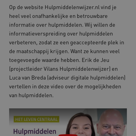
Naam
Vervaldatum
Omschrij
Domein
Op de website Hulpmiddelenwijzer.nl vind je
Naam
Provider
/
Domein
Vervaldatum
Oms
_ga
1 jaar 1
Deze co
Google LLC
heel veel onafhankelijke en betrouwbare
maand
is gekop
.vilans.nl
YSC
Sessie
Dez
Google LLC
Google U
You
.youtube.com
informatie over hulpmiddelen. Wij willen de
Analytics
wee
belangri
vid
informatieverspreiding over hulpmiddelen
is van d
algemee
AWSALBCORS
1 week
Voo
Amazon.com Inc.
verbeteren, zodat ze een geaccepteerde plek in
gebruikt
pla
n139.vilans.nl
analyses
met
de maatschappij krijgen. Want ze kunnen veel
Google. 
Ch
cookie w
we 
toegevoegde waarde hebben. Erik de Jeu
gebruikt
pla
gebruiker
elk
(projectleider Vilans Hulpmiddelenwijzer) en
ondersch
geb
door een
pla
willekeur
Luca van Breda (adviseur digitale hulpmiddelen)
AW
gegenere
nummer t
vertellen in deze video over de mogelijkheden
BCSessionID
n139.vilans.nl
1 jaar 1
Dit
wijzen al
maand
om 
Het is o
van hulpmiddelen.
ond
in elk
zor
paginave
ver
een site 
die
gebruikt
on
bezoekers
ope
en
pre
campagn
te berek
BCSessionID
www.vilans.nl
Sessie
Dit
de
om 
analyser