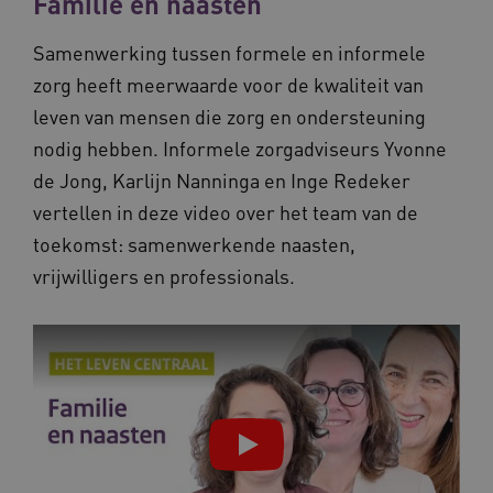
Familie en naasten
Samenwerking tussen formele en informele
zorg heeft meerwaarde voor de kwaliteit van
ARRAffinity
Sessie
Microsoft
Corporation
leven van mensen die zorg en ondersteuning
.vilans.nl
nodig hebben. Informele zorgadviseurs Yvonne
de Jong, Karlijn Nanninga en Inge Redeker
vertellen in deze video over het team van de
toekomst: samenwerkende naasten,
vrijwilligers en professionals.
ARRAffinitySameSite
Sessie
Microsoft
Corporation
.vilans.nl