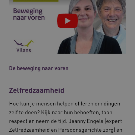
Noodzakelijke cookies
Analytische cookies
Marketing cookies
Deze functionele en technische cookies zorgen
ervoor dat de website werkt. Deze cookies
worden altijd geplaatst en maken geen inbreuk
op uw privacy.
Naam
Provider
/
Domein
Vervalda
__Secure-ROLLOUT_TOKEN
.youtube.com
5 maande
weken
De beweging naar voren
UMB_SESSION
www.vilans.nl
Sessie
Zelfredzaamheid
Hoe kun je mensen helpen of leren om dingen
__Secure-YNID
.youtube.com
5 maande
weken
zelf te doen? Kijk naar hun behoeften, toon
__cf_bm
29 minut
Cloudflare Inc.
respect en neem de tijd. Jeanny Engels (expert
50 second
.vimeo.com
Zelfredzaamheid en Persoonsgerichte zorg) en