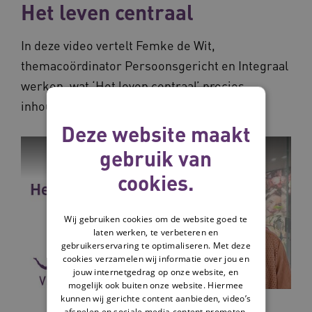
Het leven centraal
In deze video vertelt Femke de Wit,
themacoördinator Persoonsgericht en Integraal
werken, wat ‘Het leven centraal’ precies
inhoudt.
Deze website maakt
gebruik van
cookies.
Wij gebruiken cookies om de website goed te
laten werken, te verbeteren en
gebruikerservaring te optimaliseren. Met deze
cookies verzamelen wij informatie over jou en
jouw internetgedrag op onze website, en
mogelijk ook buiten onze website. Hiermee
kunnen wij gerichte content aanbieden, video’s
afspelen en sociale media content promoten.