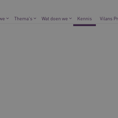
 we
Thema's
Wat doen we
Kennis
Vilans P