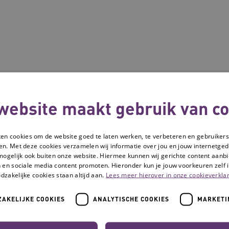
website maakt gebruik van co
ken cookies om de website goed te laten werken, te verbeteren en gebruikers
en. Met deze cookies verzamelen wij informatie over jou en jouw internetge
mogelijk ook buiten onze website. Hiermee kunnen wij gerichte content aanbi
 en sociale media content promoten. Hieronder kun je jouw voorkeuren zelf i
dzakelijke cookies staan altijd aan.
Lees meer hierover in onze cookieverklar
AKELIJKE COOKIES
ANALYTISCHE COOKIES
MARKETI
 toekomst