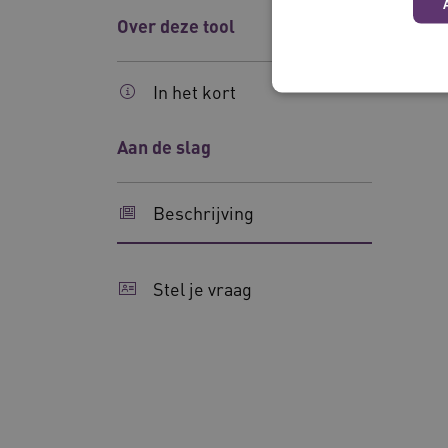
Over deze tool
In het kort
Aan de slag
Deze functionele en technis
uw privacy.
Beschrijving
Naam
__Secure-ROLLOUT_TOKE
Stel je vraag
UMB_SESSION
__Secure-YNID
__cf_bm
Google Privacy Poli
VISITOR_PRIVACY_METAD