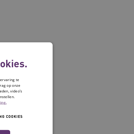
okies.
ervaring te
drag op onze
eden, video’s
nstellen.
ing.
NG COOKIES