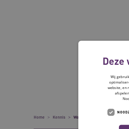
Deze 
Wij gebrui
optimaliser
website, en 
afspelen
Noo
NOODZ
Home
Kennis
Waardigheid en trots voor de