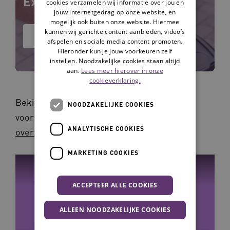
Externe leefcirkel
cookies verzamelen wij informatie over jou en
jouw internetgedrag op onze website, en
mogelijk ook buiten onze website. Hiermee
kunnen wij gerichte content aanbieden, video’s
Bekijk het hulpmiddel
afspelen en sociale media content promoten.
Hieronder kun je jouw voorkeuren zelf
instellen. Noodzakelijke cookies staan altijd
aan.
Lees meer hierover in onze
cookieverklaring.
Bekijk hier de video's van de campagne met
NOODZAKELIJKE COOKIES
voorbeelden uit de praktijk. Of ga naar het
ANALYTISCHE COOKIES
overzicht van de video's op YouTube
.
MARKETING COOKIES
ACCEPTEER ALLE COOKIES
ALLEEN NOODZAKELIJKE COOKIES