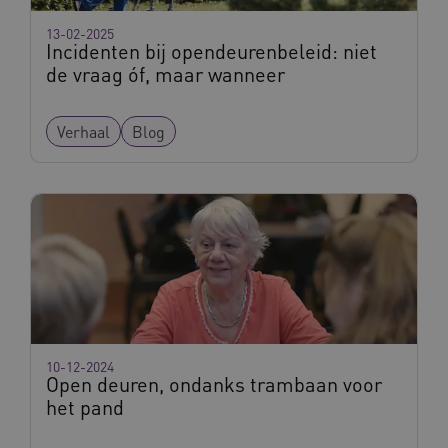
13-02-2025
ASLBSA
www.vilans.nl
Sessie
Incidenten bij opendeurenbeleid: niet
de vraag óf, maar wanneer
Verhaal
Blog
ASLBSACORS
www.vilans.nl
Sessie
10-12-2024
Open deuren, ondanks trambaan voor
het pand