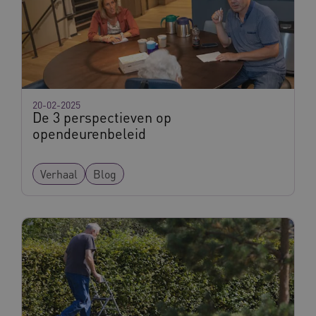
CookieScriptConsent
11 maand
CookieScript
4 weke
www.vilans.nl
20-02-2025
De 3 perspectieven op
opendeurenbeleid
Verhaal
Blog
FPLC
.vilans.nl
20 uur