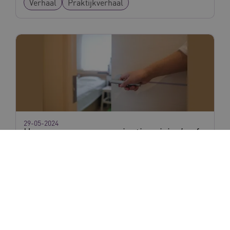
Verhaal
Praktijkverhaal
29-05-2024
Hoe wegen zorgorganisaties risico’s af
bij open deuren?
Kennisproduct
Leidraad