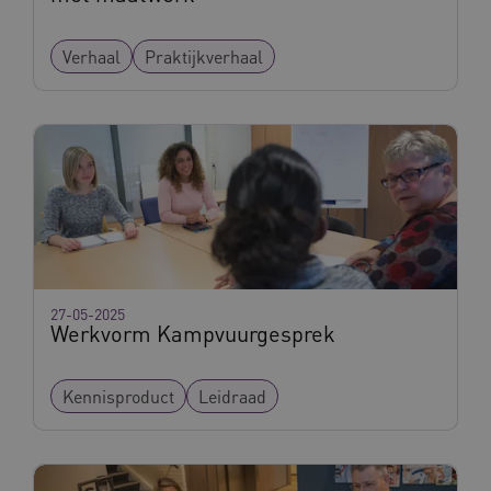
Verhaal
Praktijkverhaal
ARRAffinity
Sessie
Microsoft
Corporation
.vilans.nl
27-05-2025
Werkvorm Kampvuurgesprek
Kennisproduct
Leidraad
ARRAffinitySameSite
Sessie
Microsoft
Corporation
.vilans.nl