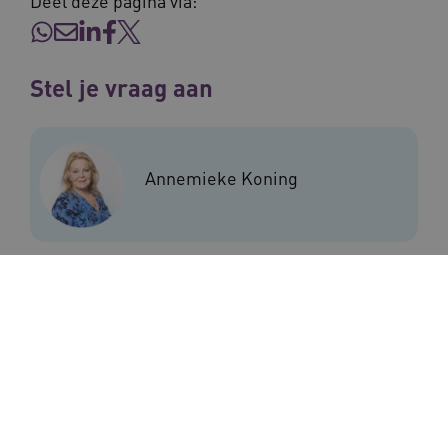
Deel deze pagina via:
ASLBSA
www.vilans.nl
Sessie
Stel je vraag aan
Annemieke Koning
ASLBSACORS
www.vilans.nl
Sessie
Inschrijven nieuwsbrief
Met onze nieuwsbrief blijf je wekelijks op de
hoogte van alle trends en ontwikkelingen in de