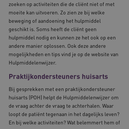
zoeken op activiteiten die de cliënt niet of met
moeite kan uitvoeren. Zo zien ze bij welke
beweging of aandoening het hulpmiddel
geschikt is. Soms heeft de cliënt geen
hulpmiddel nodig en kunnen ze het ook op een
andere manier oplossen. Ook deze andere
ARRAffinity
Sessie
Microsoft
Corporation
mogelijkheden en tips vind je op de website van
.vilans.nl
Hulpmiddelenwijzer.
Praktijkondersteuners huisarts
Bij gesprekken met een praktijkondersteuner
huisarts (POH) helpt de Hulpmiddelenwijzer om
de vraag achter de vraag te achterhalen. Waar
ARRAffinitySameSite
Sessie
Microsoft
Corporation
loopt de patiënt tegenaan in het dagelijks leven?
.vilans.nl
En bij welke activiteiten? Wat belemmert hem of