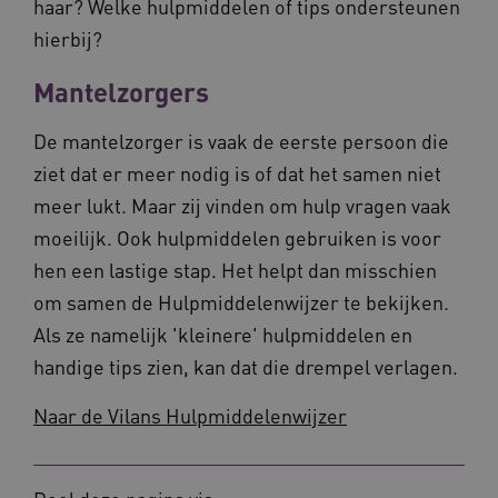
haar? Welke hulpmiddelen of tips ondersteunen
hierbij?
Mantelzorgers
CookieScriptConsent
11 maand
CookieScript
4 weke
www.vilans.nl
De mantelzorger is vaak de eerste persoon die
ziet dat er meer nodig is of dat het samen niet
meer lukt. Maar zij vinden om hulp vragen vaak
moeilijk. Ook hulpmiddelen gebruiken is voor
hen een lastige stap. Het helpt dan misschien
FPLC
.vilans.nl
20 uur
om samen de Hulpmiddelenwijzer te bekijken.
Als ze namelijk 'kleinere' hulpmiddelen en
handige tips zien, kan dat die drempel verlagen.
Naar de Vilans Hulpmiddelenwijzer