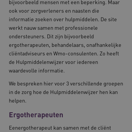
bijvoorbeeld mensen met een beperking. Maar
__cf_bm
29 minut
Cloudflare Inc.
ook voor zorgverleners en naasten die
50 second
.vimeo.com
informatie zoeken over hulpmiddelen. De site
Google Privacy Policy
werkt nauw samen met professionele
ondersteuners. Dit zijn bijvoorbeeld
ergotherapeuten, behandelaars, onafhankelijke
VISITOR_PRIVACY_METADATA
5 maande
YouTube
cliëntadviseurs en Wmo-consulenten. Zo heeft
weken
.youtube.com
de Hulpmiddelenwijzer voor iedereen
waardevolle informatie.
We bespreken hier voor 3 verschillende groepen
in de zorg hoe de Hulpmiddelenwijzer hen kan
helpen.
Ergotherapeuten
BCSessionID
vilans.blueconic.net
11 maand
Eenergotherapeut kan samen met de cliënt
4 weke