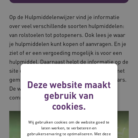
Op de Hulpmiddelenwijzer vind je informatie
over veel verschillende soorten hulpmiddelen:
van rolstoelen tot potopeners. Ook lees je waar
je hulpmiddelen kunt kopen of aanvragen. En je
ziet of er een vergoeding mogelijk is voor een
hulpmiddel. Daarnaast helpt de informatie op de
site om je voor te bereiden op gesprekken met
gemeenten, behandelaars of zorgverzekeraars.
Deze website maakt
De website is onafhankelijk en niet
gebruik van
commercieel.
cookies.
Wij gebruiken cookies om de website goed te
laten werken, te verbeteren en
gebruikerservaring te optimaliseren. Met deze