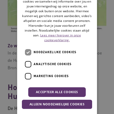
cookies verzamelen wij informatie over jou en
jouw internetgedrag op onze website, en
mogelijk ook buiten onze website. Hiermee
kunnen wij gerichte content aanbieden, video’s
afspelen en sociale media content promoten.
Hieronder kun je jouw voorkeuren zelf
instellen. Noodzakelijke cookies staan altijd
aan.
Lees meer hierover in onze
cookieverklaring.
Zo werkt de Hulpmiddelenwijzer
NOODZAKELIJKE COOKIES
In deze korte animatie zie je een voorbeeld van hoe
de Hulpmiddelenwijzer helpt.
ANALYTISCHE COOKIES
Bron:
Vilans
MARKETING COOKIES
Hoe gebruik je de
ACCEPTEER ALLE COOKIES
Hulpmiddelenwijzer?
ALLEEN NOODZAKELIJKE COOKIES
De Hulpmiddelenwijzer is eenvoudig te