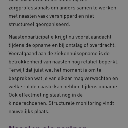
__cf_bm
29 minut
Cloudflare Inc.
50 second
.vimeo.com
zorgprofessionals om anders samen te werken
met naasten vaak versnipperd en niet
Google Privacy Policy
structureel georganiseerd.
Naastenparticipatie krijgt nu vooral aandacht
VISITOR_PRIVACY_METADATA
5 maande
YouTube
tijdens de opname en bij ontslag of overdracht.
weken
.youtube.com
Voorafgaand aan de ziekenhuisopname is de
betrokkenheid van naasten nog relatief beperkt.
Terwijl dat juist wel het moment is om te
bespreken wat je van elkaar mag verwachten en
welke rol de naaste kan hebben tijdens opname.
Ook effectmeting staat nog in de
kinderschoenen. Structurele monitoring vindt
nauwelijks plaats.
BCSessionID
vilans.blueconic.net
11 maand
4 weke