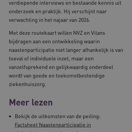
verdiepende interviews en bestaande kennis uit
ASLBSA
www.vilans.nl
Sessie
onderzoek en praktijk. Hij verschijnt naar
verwachting in het najaar van 2026.
Met deze routekaart willen NVZ en Vilans
bijdragen aan een ontwikkeling waarin
naastenparticipatie niet langer afhankelijk is van
toeval of individuele inzet, maar een
vanzelfsprekend en gelijkwaardig onderdeel
ASLBSACORS
www.vilans.nl
Sessie
wordt van goede en toekomstbestendige
ziekenhuiszorg.
Meer lezen
Bekijk de uitkomsten van de peiling:
Factsheet Naastenparticipatie in