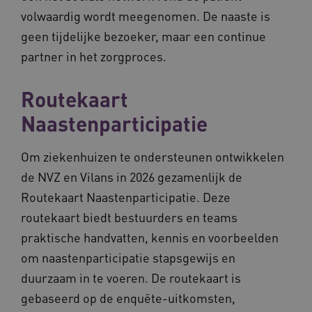
volwaardig wordt meegenomen. De naaste is
geen tijdelijke bezoeker, maar een continue
CookieScriptConsent
11 maand
CookieScript
partner in het zorgproces.
4 weke
www.vilans.nl
Routekaart
Naastenparticipatie
Om ziekenhuizen te ondersteunen ontwikkelen
FPLC
.vilans.nl
20 uur
de NVZ en Vilans in 2026 gezamenlijk de
Routekaart Naastenparticipatie. Deze
routekaart biedt bestuurders en teams
praktische handvatten, kennis en voorbeelden
om naastenparticipatie stapsgewijs en
duurzaam in te voeren. De routekaart is
gebaseerd op de enquête-uitkomsten,