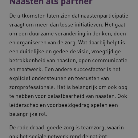
Naasten als partner
De uitkomsten laten zien dat naastenparticipatie
vraagt om meer dan losse initiatieven. Het gaat
om een duurzame verandering in denken, doen
en organiseren van de zorg. Wat daarbij helpt is
ARRAffinity
Sessie
Microsoft
Corporation
een duidelijke en gedeelde visie, vroegtijdige
.vilans.nl
betrokkenheid van naasten, open communicatie
en maatwerk. Een andere succesfactor is het
expliciet ondersteunen en toerusten van
zorgprofessionals. Het is belangrijk om ook oog
te hebben voor belastbaarheid van naasten. Ook
leiderschap en voorbeeldgedrag spelen een
ARRAffinitySameSite
Sessie
Microsoft
Corporation
belangrijke rol.
.vilans.nl
De rode draad: goede zorg is teamzorg, waarin
ook het sociale netwerk rond de patiënt