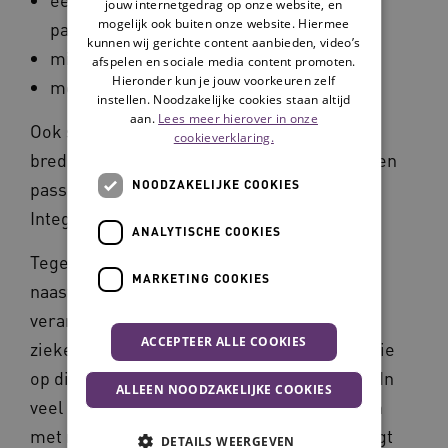
jouw internetgedrag op onze website, en
mogelijk ook buiten onze website. Hiermee
patiënten;
kunnen wij gerichte content aanbieden, video’s
minder stress bij naasten;
afspelen en sociale media content promoten.
Hieronder kun je jouw voorkeuren zelf
meer werkplezier voor professionals.
instellen. Noodzakelijke cookies staan altijd
aan.
Lees meer hierover in onze
Ook sluit naastenparticipatie goed aan bij
cookieverklaring.
bredere ontwikkelingen zoals netwerkzorg en
NOODZAKELIJKE COOKIES
passende zorg, zoals afgesproken in het
Integraal Zorgakkoord.
ANALYTISCHE COOKIES
Tegelijkertijd blijkt uit de enquête dat
MARKETING COOKIES
naastenparticipatie vaak nog niet stevig is
verankerd. Slechts een deel van de
ACCEPTEER ALLE COOKIES
ziekenhuizen heeft een ziekenhuisbrede visie
op dit thema of werkt daar momenteel aan. In
ALLEEN NOODZAKELIJKE COOKIES
veel organisaties gebeurt het samenwerken
met naasten nog vooral projectmatig of hangt
DETAILS WEERGEVEN