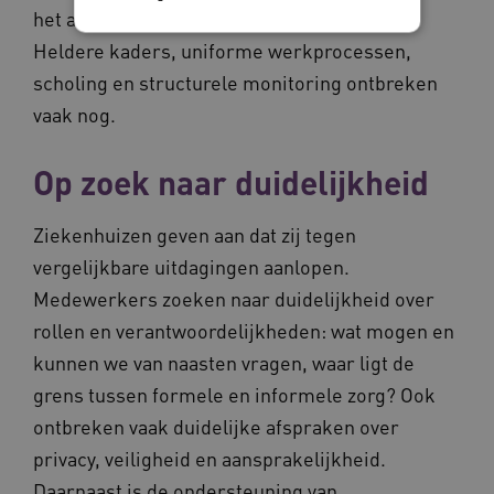
het af van individuele zorgmedewerkers.
Heldere kaders, uniforme werkprocessen,
Noodzakelijke cookies
Analytische cookies
scholing en structurele monitoring ontbreken
Marketing cookies
vaak nog.
Deze functionele en technische cookies zorgen
ervoor dat de website werkt. Deze cookies
Op zoek naar duidelijkheid
worden altijd geplaatst en maken geen inbreuk
op uw privacy.
Ziekenhuizen geven aan dat zij tegen
Naam
Provider
/
Domein
Vervalda
vergelijkbare uitdagingen aanlopen.
__Secure-ROLLOUT_TOKEN
.youtube.com
5 maande
weken
Medewerkers zoeken naar duidelijkheid over
UMB_SESSION
www.vilans.nl
Sessie
rollen en verantwoordelijkheden: wat mogen en
kunnen we van naasten vragen, waar ligt de
grens tussen formele en informele zorg? Ook
ontbreken vaak duidelijke afspraken over
__Secure-YNID
.youtube.com
5 maande
privacy, veiligheid en aansprakelijkheid.
weken
Daarnaast is de ondersteuning van