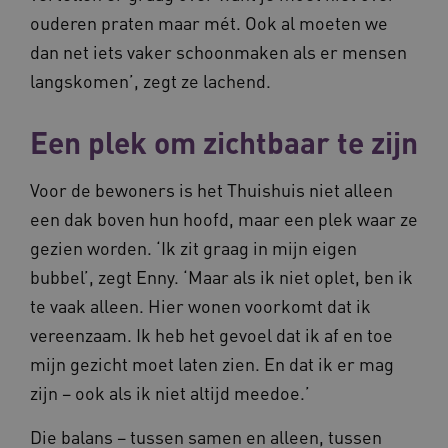
ouderen praten maar mét. Ook al moeten we
dan net iets vaker schoonmaken als er mensen
langskomen’, zegt ze lachend.
Een plek om zichtbaar te zijn
CookieScriptConsent
11 maand
CookieScript
4 weke
www.vilans.nl
Voor de bewoners is het Thuishuis niet alleen
een dak boven hun hoofd, maar een plek waar ze
gezien worden. ‘Ik zit graag in mijn eigen
bubbel’, zegt Enny. ‘Maar als ik niet oplet, ben ik
te vaak alleen. Hier wonen voorkomt dat ik
FPLC
.vilans.nl
20 uur
vereenzaam. Ik heb het gevoel dat ik af en toe
mijn gezicht moet laten zien. En dat ik er mag
zijn – ook als ik niet altijd meedoe.’
Die balans – tussen samen en alleen, tussen