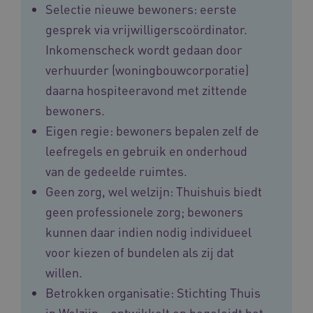
Selectie nieuwe bewoners: eerste
gesprek via vrijwilligerscoördinator.
Inkomenscheck wordt gedaan door
verhuurder (woningbouwcorporatie)
daarna hospiteeravond met zittende
Provider
/
Naam
Vervaldatum
Omschrij
Domein
bewoners.
Naam
Provider
/
Domein
Vervaldatum
Oms
_ga
1 jaar 1
Deze co
Google LLC
Eigen regie: bewoners bepalen zelf de
maand
is gekop
.vilans.nl
YSC
Sessie
Dez
Google LLC
Google U
You
.youtube.com
leefregels en gebruik en onderhoud
Analytics
wee
belangri
vid
van de gedeelde ruimtes.
is van d
algemee
AWSALBCORS
1 week
Voo
Amazon.com Inc.
gebruikt
Geen zorg, wel welzijn: Thuishuis biedt
pla
n139.vilans.nl
analyses
met
Google. 
geen professionele zorg; bewoners
Ch
cookie w
we 
gebruikt
kunnen daar indien nodig individueel
pla
gebruiker
elk
ondersch
geb
voor kiezen of bundelen als zij dat
door een
pla
willekeur
AW
willen.
gegenere
nummer t
BCSessionID
n139.vilans.nl
1 jaar 1
Dit
Betrokken organisatie: Stichting Thuis
wijzen al
maand
om 
Het is o
ond
in Welzijn – ontwikkelt en begeleidt het