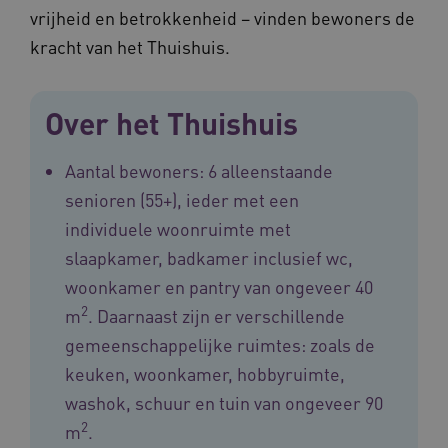
vrijheid en betrokkenheid – vinden bewoners de
kracht van het Thuishuis.
ASLBSA
www.vilans.nl
Sessie
Over het Thuishuis
Aantal bewoners: 6 alleenstaande
senioren (55+), ieder met een
individuele woonruimte met
slaapkamer, badkamer inclusief wc,
woonkamer en pantry van ongeveer 40
ASLBSACORS
www.vilans.nl
Sessie
2
m
. Daarnaast zijn er verschillende
gemeenschappelijke ruimtes: zoals de
keuken, woonkamer, hobbyruimte,
washok, schuur en tuin van ongeveer 90
2
m
.