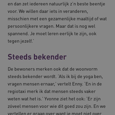
en dan zet iedereen natuurlijk z’n beste beentje
BCSessionID
vilans.blueconic.net
11 maand
4 weke
voor. We willen daar iets in veranderen,
misschien met een gezamenlijke maaltijd of wat
persoonlijkere vragen. Maar dat is nog wel
spannend. Je moet leren eerlijk te zijn, ook
tegen jezelf.’
ARRAffinity
Sessie
Microsoft
Steeds bekender
Corporation
.vilans.nl
De bewoners merken ook dat de woonvorm
steeds bekender wordt. ‘Als ik bij de yoga ben,
vragen mensen ernaar,’ vertelt Enny. ‘En in de
regiotaxi merk ik dat mensen steeds vaker
weten wat het is.’ Yvonne ziet het ook: ‘Er zijn
zóveel mensen voor wie dit goed zou zijn. En we
ARRAffinitySameSite
Sessie
Microsoft
Corporation
vertellen er graag over want je moet niet over
.vilans.nl