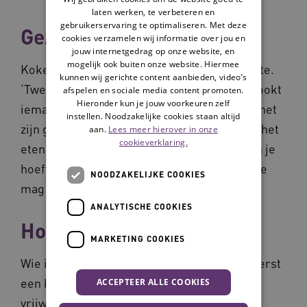
laten werken, te verbeteren en
gebruikerservaring te optimaliseren. Met deze
Gezellige avonden
cookies verzamelen wij informatie over jou en
jouw internetgedrag op onze website, en
mogelijk ook buiten onze website. Hiermee
Koken en eten gebeurt in de gedeelde ruimte.
kunnen wij gerichte content aanbieden, video’s
‘Twee keer per week eten we samen, dan kookt
afspelen en sociale media content promoten.
Hieronder kun je jouw voorkeuren zelf
iemand voor de groep. Niet verplicht, maar het
instellen. Noodzakelijke cookies staan altijd
zijn gezellige avonden en vaak blijven we na het
aan.
Lees meer hierover in onze
cookieverklaring.
eten ook nog even hangen’, vertelt Enny. ‘En je
hoeft niet altijd mee te doen. Het mooie is: je
NOODZAKELIJKE COOKIES
mag hier gewoon jezelf zijn.’
ANALYTISCHE COOKIES
Hospiteren
MARKETING COOKIES
Wie in het Thuishuis wil wonen, doorloopt eerst
een kennismakingstraject. De
ACCEPTEER ALLE COOKIES
vrijwilligerscoördinator voert het eerste