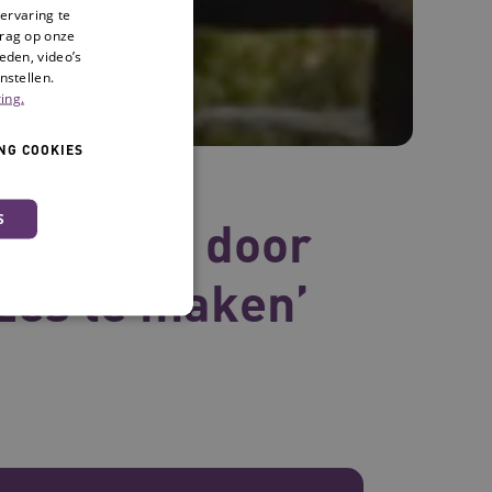
ervaring te
drag op onze
eden, video’s
nstellen.
ing.
NG COOKIES
S
greer je door
zes te maken’
 en maken geen inbreuk op