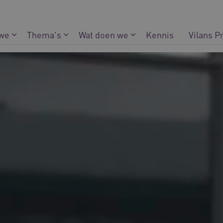
 we
Thema's
Wat doen we
Kennis
Vilans P