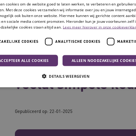
ken cookies om de website goed te laten werken, te verbeteren en gebruikers
en. Met deze cookies verzamelen wij informatie over jou en jouw internetge
mogelijk ook buiten onze website. Hiermee kunnen wij gerichte content aanbi
 en sociale media content promoten. Hieronder kun je jouw voorkeuren zelf i
dzakelijke cookies staan altijd aan.
Lees meer hierover in onze cookieverklar
AKELIJKE COOKIES
ANALYTISCHE COOKIES
MARKETI
ntegreer je door veelal simpele keuzes te maken’
ACCEPTEER ALLE COOKIES
ALLEEN NOODZAKELIJKE COOKIE
‘Duurzaamheid inte
DETAILS WEERGEVEN
veelal simpele keu
Noodzakelijke cookies
Analytische cookies
Marketing cookies
Gepubliceerd op:
22-01-2025
che cookies zorgen ervoor dat de website werkt. Deze cookies worden altijd geplaatst
Provider
/
Domein
Vervaldatum
Omschrijving
N
.youtube.com
5 maanden 4