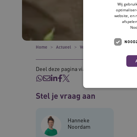
Wij gebrui
optimaliser
website, en 
afspelen
Noo
NOODZ
Home
Actueel
Verhalen
‘Duurzaamheid i
Deel deze pagina via:
Stel je vraag aan
Deze functionele en technis
uw privacy.
Hanneke
Noordam
Naam
__Secure-ROLLOUT_TOKE