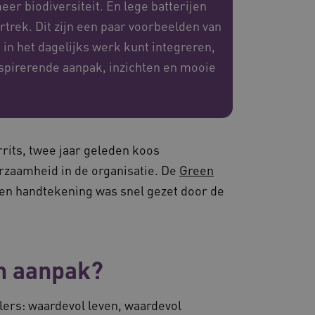
r biodiversiteit. En lege batterijen
ertrek. Dit zijn een paar voorbeelden van
ssessies op de website te
rden onthouden tijdens
n het dagelijks werk kunt integreren,
spirerende aanpak, inzichten en mooie
eid te maken tussen
ebsite, om geldige
ruik van hun website.
emming van de gebruiker
de site op te slaan. Het
rits, twee jaar geleden koos
g van de bezoeker met
 en instellingen, zodat
urzaamheid in de organisatie. De
Green
toekomstige sessies.
een handtekening was snel gezet door de
sessies te onderhouden en
erzonden naar de browser
perationele efficiëntie en
s die draaien op het
 gebruikt voor
n aanpak?
e verzoeken om
ie naar dezelfde server
lers: waardevol leven, waardevol
ostingplatform en het
ze cookie ervoor dat