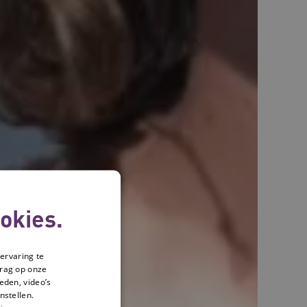
okies.
ervaring te
drag op onze
eden, video’s
nstellen.