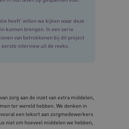
es en functionaliteit
 te slaan en te volgen om
ook worden betrokken bij
m te meten hoe gebruikers
tie heeft' willen we kijken waar deze
 in kunnen brengen. In een serie
en consistente en
ren door het beheer van
even van betrokkenen bij dit project
or te zorgen dat
 naar dezelfde server in
 eerste interview uit de reeks.
d met het uitbalanceren
ezoekerspagina verzoeken
 in elke surfsessie.
van zorg aan de inzet van extra middelen,
lytics - wat een
ergaven van ingesloten
nalyseservice van Google.
stemen ter wereld hebben. We denken in
derscheiden door een
-ID. Het is opgenomen in
met CORS-use-cases na de
vooral een tekort aan zorgmedewerkers
ekers-, sessie- en
cookies voor elk van deze
en van de site.
d AWSALBCORS (ALB).
dus niet om hoeveel middelen we hebben,
 sessiestatus te
e onderhouden en ervoor te