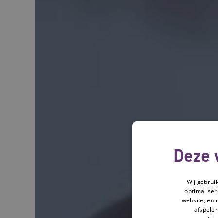
Deze 
Wij gebrui
optimaliser
website, en 
afspelen