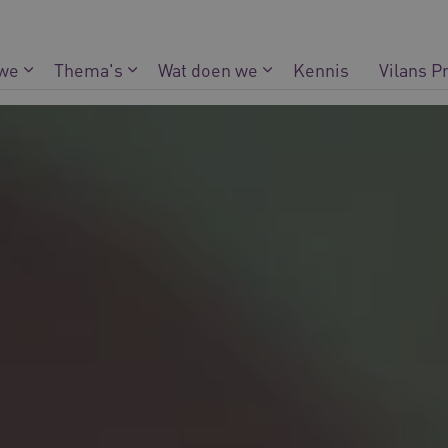
 we
Thema's
Wat doen we
Kennis
Vilans P