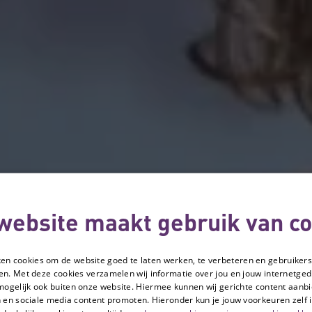
website maakt gebruik van co
ken cookies om de website goed te laten werken, te verbeteren en gebruikers
en. Met deze cookies verzamelen wij informatie over jou en jouw internetge
mogelijk ook buiten onze website. Hiermee kunnen wij gerichte content aanbi
 en sociale media content promoten. Hieronder kun je jouw voorkeuren zelf i