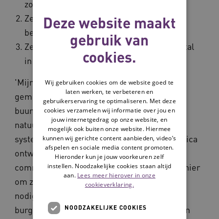
zorgzame gemeenschap gaat.
Ze moeten zich op enigerlei wijze hebben
Deze website maakt
bewezen.
gebruik van
Ze moeten ergens tegenaan lopen, meestal
cookies.
in het systeem.
'Mijn opdracht was om dan de belangen van
Wij gebruiken cookies om de website goed te
laten werken, te verbeteren en
gemeenten, zorgverzekeraars en zorgzame
gebruikerservaring te optimaliseren. Met deze
buurten op een lijn te krijgen. Ze liggen
cookies verzamelen wij informatie over jou en
jouw internetgedrag op onze website, en
natuurlijk in elkaars verlengde. Maar het
mogelijk ook buiten onze website. Hiermee
systeem heeft decennialang een interne logica
kunnen wij gerichte content aanbieden, video’s
afspelen en sociale media content promoten.
ontwikkeld voor inkopen, aanbesteden en
Hieronder kun je jouw voorkeuren zelf
communiceren. Die vormt niet de beste manier
instellen. Noodzakelijke cookies staan altijd
aan.
Lees meer hierover in onze
om zorg en welzijn vorm te geven. Wat juist
cookieverklaring.
nodig is, is uit te gaan van wat er is aan
NOODZAKELIJKE COOKIES
burgerkracht en gemeenschapszin, te kijken