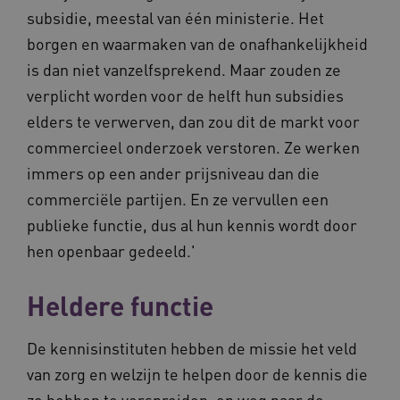
subsidie, meestal van één ministerie. Het
ASLBSACORS
www.vilans.nl
Sessie
borgen en waarmaken van de onafhankelijkheid
is dan niet vanzelfsprekend. Maar zouden ze
verplicht worden voor de helft hun subsidies
elders te verwerven, dan zou dit de markt voor
commercieel onderzoek verstoren. Ze werken
immers op een ander prijsniveau dan die
commerciële partijen. En ze vervullen een
publieke functie, dus al hun kennis wordt door
hen openbaar gedeeld.'
Provider
/
Naam
Vervaldatum
Omschrij
Domein
Naam
Provider
/
Domein
Vervaldatum
Oms
Heldere functie
_ga
1 jaar 1
Deze co
Google LLC
maand
is gekop
.vilans.nl
YSC
Sessie
Dez
Google LLC
Google U
You
.youtube.com
Analytics
De kennisinstituten hebben de missie het veld
wee
belangri
vid
is van d
van zorg en welzijn te helpen door de kennis die
algemee
AWSALBCORS
1 week
Voo
Amazon.com Inc.
gebruikt
pla
ze hebben te verspreiden, op weg naar de
n139.vilans.nl