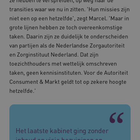
analyses
met
Google. 
Ch
transities waar we nu in zitten. 'Hun missies zijn
cookie w
we 
gebruikt
pla
niet een op een hetzelfde', zegt Marcel. 'Maar in
gebruiker
elk
ondersch
geb
grote lijnen hebben ze toch overeenkomstige
door een
pla
willekeur
AW
taken. Daarin zijn ze duidelijk te onderscheiden
gegenere
nummer t
BCSessionID
n139.vilans.nl
1 jaar 1
Dit
van partijen als de Nederlandse Zorgautoriteit
wijzen al
maand
om 
Het is o
ond
en Zorginstituut Nederland. Dat zijn
in elk
zor
paginave
ver
toezichthouders met wettelijk omschreven
een site 
die
gebruikt
on
taken, geen kennisinstituten. Voor de Autoriteit
bezoekers
ope
en
pre
Consument & Markt geldt tot op zekere hoogte
campagn
te berek
BCSessionID
www.vilans.nl
Sessie
Dit
hetzelfde.'
de
om 
analyser
ond
van de si
zor
ver
_ga_31KNQ7S1LN
.vilans.nl
1 jaar 1
Deze coo
die
maand
gebruikt
on
Google A
ope
om de se
pre
te behou
Het laatste kabinet ging zonder
FPID
1 jaar 1
Dez
Google
_ga_G3VHK6CSBS
.vilans.nl
1 jaar 1
Deze coo
maand
om 
.vilans.nl
inhoud en visie bezuinigen op
maand
gebruikt
voo