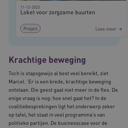
Naam
Provider
/
Domein
Vervalda
11-12-2023
__Secure-ROLLOUT_TOKEN
.youtube.com
5 maande
Loket voor zorgzame buurten
weken
UMB_SESSION
www.vilans.nl
Sessie
Project
Lees meer
Krachtige beweging
__Secure-YNID
.youtube.com
5 maande
weken
__cf_bm
29 minut
Cloudflare Inc.
Toch is stapsgewijs al best veel bereikt, ziet
50 second
.vimeo.com
Marcel. 'Er is een brede, krachtige beweging
Google Privacy Policy
ontstaan. Die geest gaat niet meer in de fles. De
enige vraag is nog: hoe snel gaat het? In de
coalitiebesprekingen ligt het onderwerp zeker
VISITOR_PRIVACY_METADATA
5 maande
YouTube
op tafel, het staat in veel programma’s van
weken
.youtube.com
politieke partijen. De businesscase voor de