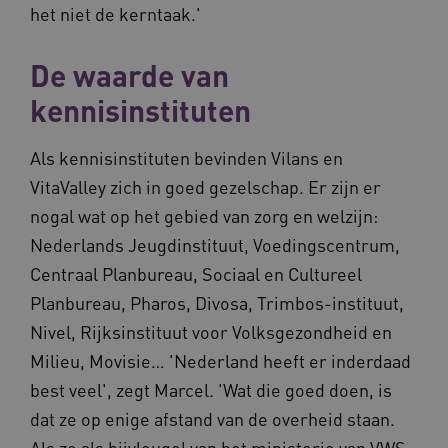
het niet de kerntaak.'
De waarde van
kennisinstituten
ARRAffinitySameSite
Sessie
Microsoft
Als kennisinstituten bevinden Vilans en
Corporation
.vilans.nl
VitaValley zich in goed gezelschap. Er zijn er
nogal wat op het gebied van zorg en welzijn:
Nederlands Jeugdinstituut, Voedingscentrum,
Centraal Planbureau, Sociaal en Cultureel
Planbureau, Pharos, Divosa, Trimbos-instituut,
CookieScriptConsent
11 maand
CookieScript
4 weke
www.vilans.nl
Nivel, Rijksinstituut voor Volksgezondheid en
Milieu, Movisie… 'Nederland heeft er inderdaad
best veel', zegt Marcel. 'Wat die goed doen, is
dat ze op enige afstand van de overheid staan.
Als ze als bijvleugel van het ministerie van VWS