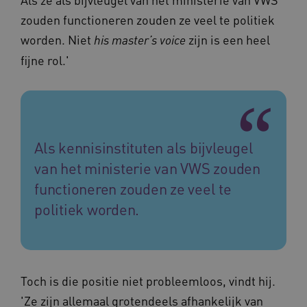
zouden functioneren zouden ze veel te politiek
FPLC
.vilans.nl
20 uur
worden. Niet
zijn is een heel
his master’s voice
fijne rol.'
Als kennisinstituten als bijvleugel
van het ministerie van VWS zouden
ASLBSA
www.vilans.nl
Sessie
functioneren zouden ze veel te
politiek worden.
Toch is die positie niet probleemloos, vindt hij.
'Ze zijn allemaal grotendeels afhankelijk van