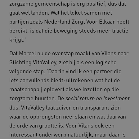
zorgzame gemeenschap is erg positief, dus dat
gaat wel landen. Wat het loket samen met
partijen zoals Nederland Zorgt Voor Elkaar heeft
bereikt, is dat die beweging steeds meer tractie
krijgt.'
Dat Marcel nu de overstap maakt van Vilans naar
BCSessionID
vilans.blueconic.net
11 maand
Stichting VitaValley, ziet hij als een logische
4 weke
volgende stap. 'Daarin vind ik een partner die
iets aanvullends biedt: uitrekenen wat het de
maatschappij oplevert als we inzetten op die
zorgzame buurten. De
social return on investment
dus. VitaValley laat zuiver en transparant zien
waar de opbrengsten neerslaan en wat daarvan
ARRAffinity
Sessie
Microsoft
Corporation
de orde van grootte is. Voor Vilans ook een
.vilans.nl
interessant onderwerp natuurlijk, maar daar is