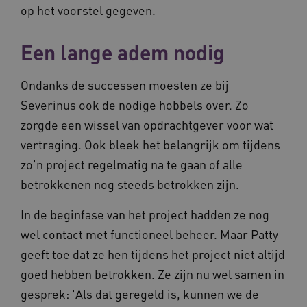
op het voorstel gegeven.
__Secure-YNID
.youtube.com
5 maande
weken
__cf_bm
29 minut
Cloudflare Inc.
Een lange adem nodig
50 second
.vimeo.com
Ondanks de successen moesten ze bij
Google Privacy Policy
Severinus ook de nodige hobbels over. Zo
zorgde een wissel van opdrachtgever voor wat
VISITOR_PRIVACY_METADATA
5 maande
YouTube
vertraging. Ook bleek het belangrijk om tijdens
weken
.youtube.com
zo'n project regelmatig na te gaan of alle
betrokkenen nog steeds betrokken zijn.
In de beginfase van het project hadden ze nog
wel contact met functioneel beheer. Maar Patty
geeft toe dat ze hen tijdens het project niet altijd
goed hebben betrokken. Ze zijn nu wel samen in
gesprek: 'Als dat geregeld is, kunnen we de