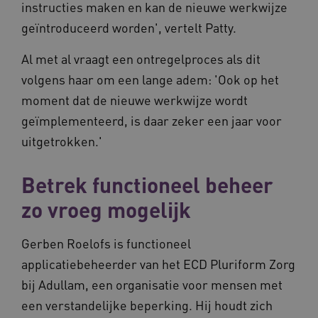
BCSessionID
vilans.blueconic.net
11 maand
instructies maken en kan de nieuwe werkwijze
4 weke
geïntroduceerd worden', vertelt Patty.
Al met al vraagt een ontregelproces als dit
volgens haar om een lange adem: 'Ook op het
moment dat de nieuwe werkwijze wordt
geïmplementeerd, is daar zeker een jaar voor
ARRAffinity
Sessie
Microsoft
uitgetrokken.'
Corporation
.vilans.nl
Betrek functioneel beheer
zo vroeg mogelijk
Gerben Roelofs is functioneel
applicatiebeheerder van het ECD Pluriform Zorg
bij Adullam, een organisatie voor mensen met
ARRAffinitySameSite
Sessie
Microsoft
Corporation
een verstandelijke beperking. Hij houdt zich
.vilans.nl