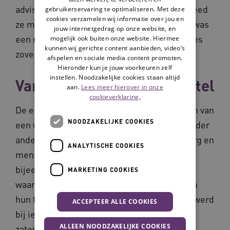
adviseur kwaliteit & veiligheid,deelname, deed
gebruikerservaring te optimaliseren. Met deze
cookies verzamelen wij informatie over jou en
ze mee aan het OntregelLab van Vilans. Dat was
jouw internetgedrag op onze website, en
een mooie stok achter de deur om het proces
mogelijk ook buiten onze website. Hiermee
kunnen wij gerichte content aanbieden, video’s
zoveel mogelijk te ontregelen.
afspelen en sociale media content promoten.
Hieronder kun je jouw voorkeuren zelf
instellen. Noodzakelijke cookies staan altijd
Van 'klaag tea' naar voorstel
aan.
Lees meer hierover in onze
cookieverklaring.
De eerste stap in het proces was het vormen van
NOODZAKELIJKE COOKIES
een werkgroep. In deze werkgroep zaten onder
andere begeleiders, mensen uit de nachtzorg en
ANALYTISCHE COOKIES
mensen uit de dagbesteding. De eerste
bijeenkomst was een 'klaag tea': een sessie
MARKETING COOKIES
waarin medewerkers alle ruimte kregen om
hun frustraties over het proces te uiten. Zo werd
ACCEPTEER ALLE COOKIES
bij iedere stap gekeken waar de knelpunten
ALLEEN NOODZAKELIJKE COOKIES
zaten.