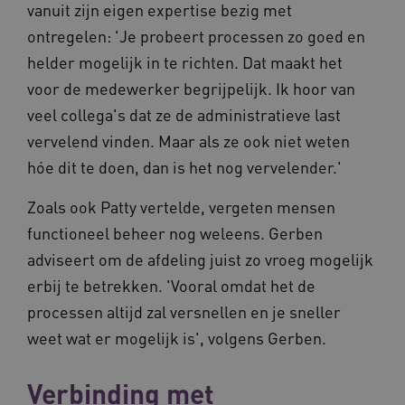
vanuit zijn eigen expertise bezig met
ontregelen: 'Je probeert processen zo goed en
helder mogelijk in te richten. Dat maakt het
voor de medewerker begrijpelijk. Ik hoor van
CookieScriptConsent
11 maand
CookieScript
veel collega's dat ze de administratieve last
4 weke
www.vilans.nl
vervelend vinden. Maar als ze ook niet weten
hóe dit te doen, dan is het nog vervelender.'
Zoals ook Patty vertelde, vergeten mensen
functioneel beheer nog weleens. Gerben
adviseert om de afdeling juist zo vroeg mogelijk
FPLC
.vilans.nl
20 uur
erbij te betrekken. 'Vooral omdat het de
processen altijd zal versnellen en je sneller
weet wat er mogelijk is', volgens Gerben.
Verbinding met