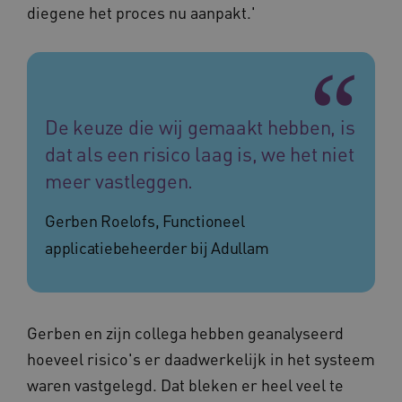
diegene het proces nu aanpakt.'
Provider
/
Naam
Vervaldatum
Omschrij
Domein
De keuze die wij gemaakt hebben, is
Naam
Provider
/
Domein
Vervaldatum
Oms
_ga
1 jaar 1
Deze co
Google LLC
dat als een risico laag is, we het niet
maand
is gekop
.vilans.nl
YSC
Sessie
Dez
Google LLC
Google U
You
.youtube.com
meer vastleggen.
Analytics
wee
belangri
vid
is van d
algemee
AWSALBCORS
1 week
Voo
Amazon.com Inc.
Gerben Roelofs, Functioneel
gebruikt
pla
n139.vilans.nl
analyses
met
applicatiebeheerder bij Adullam
Google. 
Ch
cookie w
we 
gebruikt
pla
gebruiker
elk
ondersch
geb
door een
pla
willekeur
AW
Gerben en zijn collega hebben geanalyseerd
gegenere
nummer t
BCSessionID
n139.vilans.nl
1 jaar 1
Dit
hoeveel risico's er daadwerkelijk in het systeem
wijzen al
maand
om 
Het is o
ond
waren vastgelegd. Dat bleken er heel veel te
in elk
zor
paginave