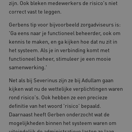
ver
zijn. Ook bleken medewerkers de risico's niet
een site 
die
gebruikt
on
correct vast te leggen.
bezoekers
ope
en
pre
campagn
Gerbens tip voor bijvoorbeeld zorgadviseurs is:
te berek
BCSessionID
www.vilans.nl
Sessie
Dit
de
om 
'Ga eens naar je functioneel beheerder, ook om
analyser
ond
van de si
zor
kennis te maken, en ga kijken hoe dat nu zit in
ver
_ga_31KNQ7S1LN
.vilans.nl
1 jaar 1
Deze coo
die
het systeem. Als je in verbinding komt met
maand
gebruikt
on
Google A
ope
functioneel beheer, stimuleer je een mooie
om de se
pre
te behou
samenwerking.'
FPID
1 jaar 1
Dez
Google
_ga_G3VHK6CSBS
.vilans.nl
1 jaar 1
Deze coo
maand
om 
.vilans.nl
maand
gebruikt
voo
Google A
Net als bij Severinus zijn ze bij Adullam gaan
om 
om de se
erv
te behou
kijken wat nu de wettelijke verplichtingen waren
VISITOR_INFO1_LIVE
5 maanden 4
Dez
Google LLC
_ga_NWZZME161M
.vilans.nl
1 jaar 1
Deze coo
rond risico's. Ook hebben ze een precieze
weken
You
.youtube.com
maand
gebruikt
geb
Google A
definitie van het woord 'risico' bepaald.
ho
om de se
vid
te behou
Daarnaast heeft Gerben onderzocht wat de
ing
bep
_cfuvid
.vimeo.com
Sessie
Deze coo
web
mogelijkheden binnen het systeem waren om
gebruikt 
of 
bijhoude
You
uiteindelijk de administratieve lasten zo laag