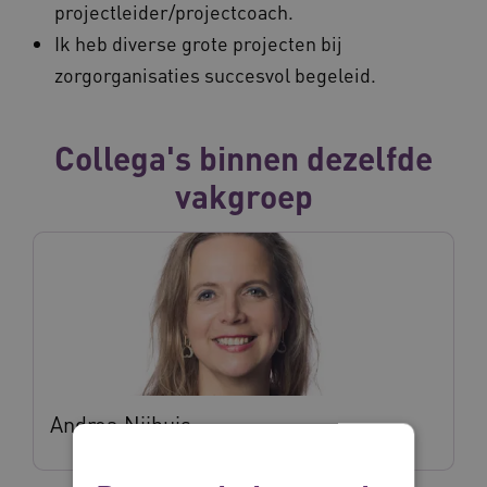
projectleider/projectcoach.
Ik heb diverse grote projecten bij
zorgorganisaties succesvol begeleid.
Collega's binnen dezelfde
vakgroep
Andrea Nijhuis