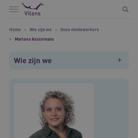
Naar hoofdinhoud
Naar footer
Home
Wie zijn we
Onze medewerkers
Marloes Keulemans
Wie zijn we