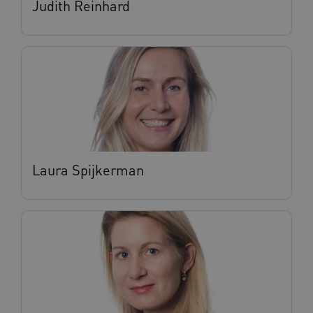
Judith Reinhard
BCSessionID
vilans.blueconic.net
11 maand
4 weke
Laura Spijkerman
ARRAffinity
Sessie
Microsoft
Corporation
.vilans.nl