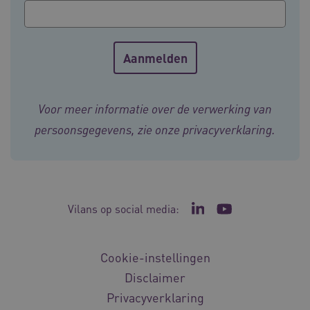
Voor meer informatie over de verwerking van
persoonsgegevens, zie onze
privacyverklaring
.
ASLBSA
www.vilans.nl
Sessie
Vilans op social media:
Ga naar de LinkedIn p
Ga naar het YouT
Cookie-instellingen
Disclaimer
Privacyverklaring
ASLBSACORS
www.vilans.nl
Sessie