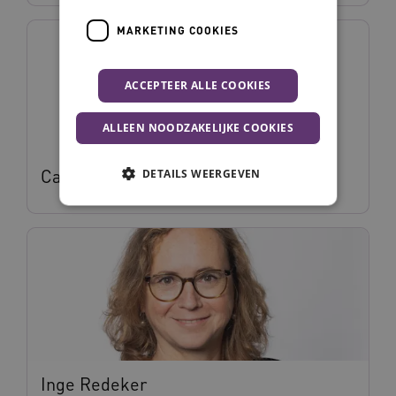
MARKETING COOKIES
ACCEPTEER ALLE COOKIES
ALLEEN NOODZAKELIJKE COOKIES
Carmen Arensman
DETAILS WEERGEVEN
Noodzakelijke cookies
Analytische cookies
Marketing cookies
Deze functionele en technische cookies zorgen
ervoor dat de website werkt. Deze cookies
worden altijd geplaatst en maken geen inbreuk
op uw privacy.
Naam
Provider
/
Domein
Vervalda
Inge Redeker
__Secure-ROLLOUT_TOKEN
.youtube.com
5 maande