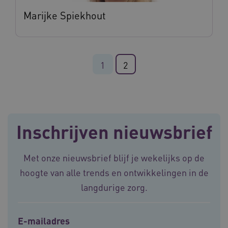
Marijke Spiekhout
ARRAffinitySameSite
Sessie
Microsoft
Corporation
1
2
.vilans.nl
Inschrijven nieuwsbrief
CookieScriptConsent
11 maand
CookieScript
4 weke
www.vilans.nl
Met onze nieuwsbrief blijf je wekelijks op de
hoogte van alle trends en ontwikkelingen in de
langdurige zorg.
E-mailadres
FPLC
.vilans.nl
20 uur