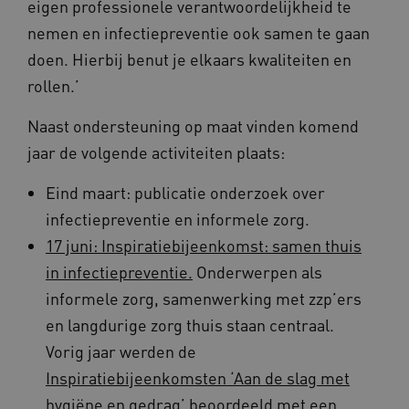
eigen professionele verantwoordelijkheid te
nemen en infectiepreventie ook samen te gaan
doen. Hierbij benut je elkaars kwaliteiten en
rollen.’
Naast ondersteuning op maat vinden komend
jaar de volgende activiteiten plaats:
Eind maart: publicatie onderzoek over
ASLBSA
www.vilans.nl
Sessie
infectiepreventie en informele zorg.
17 juni: Inspiratiebijeenkomst: samen thuis
in infectiepreventie.
Onderwerpen als
informele zorg, samenwerking met zzp’ers
en langdurige zorg thuis staan centraal.
Vorig jaar werden de
Inspiratiebijeenkomsten ‘Aan de slag met
ASLBSACORS
www.vilans.nl
Sessie
hygiëne en gedrag’
beoordeeld met een