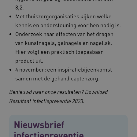
8,2.
Met thuiszorgorganisaties kijken welke
kennis en ondersteuning voor hen nodig is.
Onderzoek naar effecten van het dragen
van kunstnagels, gelnagels en nagellak.
Hier volgt een praktisch toepasbaar
product uit.
4 november: een inspiratiebijeenkomst
samen met de gehandicaptenzorg.
Provider
/
Naam
Vervaldatum
Omschrij
Domein
Naam
Provider
/
Domein
Vervaldatum
Oms
Benieuwd naar onze resultaten? Download
_ga
1 jaar 1
Deze co
Google LLC
maand
is gekop
.vilans.nl
YSC
Sessie
Dez
Google LLC
Resultaat infectiepreventie 2023.
Google U
You
.youtube.com
Analytics
wee
belangri
vid
is van d
algemee
AWSALBCORS
1 week
Voo
Amazon.com Inc.
Nieuwsbrief
gebruikt
pla
n139.vilans.nl
analyses
met
Google. 
Ch
infectiepreventie
cookie w
we 