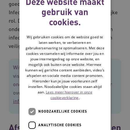
Deze website maakt
goede visie op veilige en goede zorg.
gebruik van
Infectiepreventie speelt daarin een belangrijke
cookies.
rol. De volgende stap is zorgen voor een
ondersteunende structuur en materialen om
infectiepreventie ook daadwerkelijk goed en
Wij gebruiken cookies om de website goed te
laten werken, te verbeteren en
veilig te kunnen gaan doen.’
gebruikerservaring te optimaliseren. Met deze
cookies verzamelen wij informatie over jou en
jouw internetgedrag op onze website, en
mogelijk ook buiten onze website. Hiermee
Wil je ook dat jouw organisatie een goede
kunnen wij gerichte content aanbieden, video’s
visie heeft op infectiepreventie? We
afspelen en sociale media content promoten.
Hieronder kun je jouw voorkeuren zelf
ondersteunen je daar graag bij. Lees meer
instellen. Noodzakelijke cookies staan altijd
over het programma:
Samen werken aan
aan.
Lees meer hierover in onze
cookieverklaring.
infectiepreventie (vilans.nl)
NOODZAKELIJKE COOKIES
Afspraken informele zorg en
ANALYTISCHE COOKIES