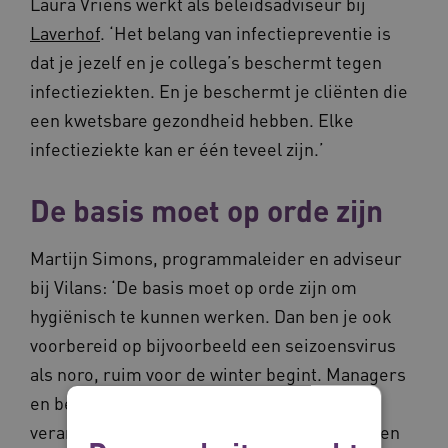
Laura Vriens werkt als beleidsadviseur bij
Laverhof
. ‘Het belang van infectiepreventie is
dat je jezelf en je collega’s beschermt tegen
infectieziekten. En je beschermt je cliënten die
een kwetsbare gezondheid hebben. Elke
infectieziekte kan er één teveel zijn.’
De basis moet op orde zijn
Martijn Simons, programmaleider en adviseur
bij Vilans: ‘De basis moet op orde zijn om
hygiënisch te kunnen werken. Dan ben je ook
voorbereid op bijvoorbeeld een seizoensvirus
als noro, ruim voor de winter begint. Managers
en bestuurders zijn hier ook
verantwoordelijkheid voor. Dat begint met een