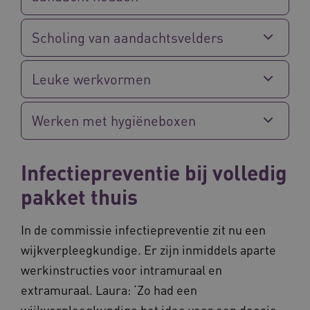
Scholing van aandachtsvelders
Leuke werkvormen
BCSessionID
vilans.blueconic.net
11 maand
4 weke
Werken met hygiëneboxen
Infectiepreventie bij volledig
pakket thuis
In de commissie infectiepreventie zit nu een
ARRAffinity
Sessie
Microsoft
Corporation
wijkverpleegkundige. Er zijn inmiddels aparte
.vilans.nl
werkinstructies voor intramuraal en
extramuraal. Laura: ‘Zo had een
wijkverpleegkundige het idee voor een doosje