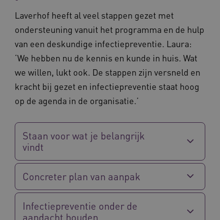
weken
Laverhof heeft al veel stappen gezet met
UMB_SESSION
www.vilans.nl
Sessie
ondersteuning vanuit het programma en de hulp
van een deskundige infectiepreventie. Laura:
‘We hebben nu de kennis en kunde in huis. Wat
we willen, lukt ook. De stappen zijn versneld en
__Secure-YNID
.youtube.com
5 maande
kracht bij gezet en infectiepreventie staat hoog
weken
op de agenda in de organisatie.’
__cf_bm
29 minut
Cloudflare Inc.
50 second
.vimeo.com
Google Privacy Policy
Staan voor wat je belangrijk
vindt
VISITOR_PRIVACY_METADATA
5 maande
YouTube
Concreter plan van aanpak
weken
.youtube.com
Infectiepreventie onder de
aandacht houden