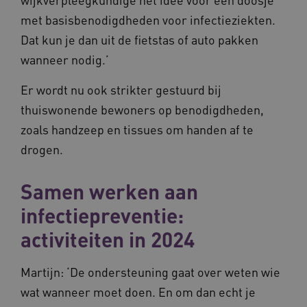
met basisbenodigdheden voor infectieziekten.
Dat kun je dan uit de fietstas of auto pakken
wanneer nodig.’
ARRAffinitySameSite
Sessie
Microsoft
Corporation
Er wordt nu ook strikter gestuurd bij
.vilans.nl
thuiswonende bewoners op benodigdheden,
zoals handzeep en tissues om handen af te
drogen.
CookieScriptConsent
11 maand
Samen werken aan
CookieScript
4 weke
www.vilans.nl
infectiepreventie:
activiteiten in 2024
Martijn: ‘De ondersteuning gaat over weten wie
wat wanneer moet doen. En om dan echt je
FPLC
.vilans.nl
20 uur