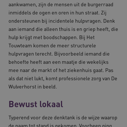
Analytics
wee
aankwamen, zijn de mensen uit de burgerraad
belangri
vid
is van d
inmiddels de ogen en oren in hun straat. Zij
algemee
AWSALBCORS
1 week
Voo
Amazon.com Inc.
gebruikt
pla
n139.vilans.nl
ondersteunen bij incidentele hulpvragen. Denk
analyses
met
Google. 
Ch
aan iemand die alleen thuis is en griep heeft, die
cookie w
we 
gebruikt
pla
hulp krijgt met boodschappen. Bij Het
gebruiker
elk
ondersch
geb
Touwteam komen de meer structurele
door een
pla
willekeur
AW
hulpvragen terecht. Bijvoorbeeld iemand die
gegenere
nummer t
BCSessionID
n139.vilans.nl
1 jaar 1
Dit
behoefte heeft aan een maatje die wekelijks
wijzen al
maand
om 
Het is o
ond
mee naar de markt of het ziekenhuis gaat. Pas
in elk
zor
paginave
ver
als dat niet lukt, komt professionele zorg van De
een site 
die
gebruikt
on
Wulverhorst in beeld.
bezoekers
ope
en
pre
campagn
te berek
BCSessionID
www.vilans.nl
Sessie
Dit
Bewust lokaal
de
om 
analyser
ond
van de si
zor
ver
Typerend voor deze denktank is de wijze waarop
_ga_31KNQ7S1LN
.vilans.nl
1 jaar 1
Deze coo
die
maand
gebruikt
on
de naam tot stand is gekomen. Voorheen ging
Google A
ope