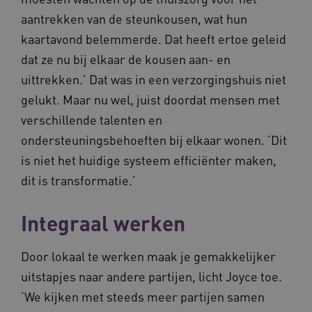
ARRAffinity
Sessie
Microsoft
Corporation
aantrekken van de steunkousen, wat hun
.vilans.nl
kaartavond belemmerde. Dat heeft ertoe geleid
dat ze nu bij elkaar de kousen aan- en
uittrekken.’ Dat was in een verzorgingshuis niet
gelukt. Maar nu wel, juist doordat mensen met
verschillende talenten en
ondersteuningsbehoeften bij elkaar wonen. ‘Dit
ARRAffinitySameSite
Sessie
Microsoft
is niet het huidige systeem efficiënter maken,
Corporation
.vilans.nl
dit is transformatie.’
Integraal werken
Door lokaal te werken maak je gemakkelijker
CookieScriptConsent
11 maand
CookieScript
uitstapjes naar andere partijen, licht Joyce toe.
4 weke
www.vilans.nl
‘We kijken met steeds meer partijen samen