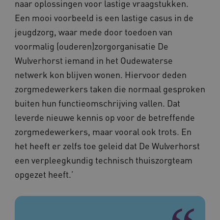
naar oplossingen voor lastige vraagstukken.
Een mooi voorbeeld is een lastige casus in de
jeugdzorg, waar mede door toedoen van
voormalig (ouderen)zorgorganisatie De
FPLC
.vilans.nl
20 uur
Wulverhorst iemand in het Oudewaterse
netwerk kon blijven wonen. Hiervoor deden
zorgmedewerkers taken die normaal gesproken
buiten hun functieomschrijving vallen. Dat
leverde nieuwe kennis op voor de betreffende
zorgmedewerkers, maar vooral ook trots. En
het heeft er zelfs toe geleid dat De Wulverhorst
een verpleegkundig technisch thuiszorgteam
ASLBSA
www.vilans.nl
Sessie
opgezet heeft.’