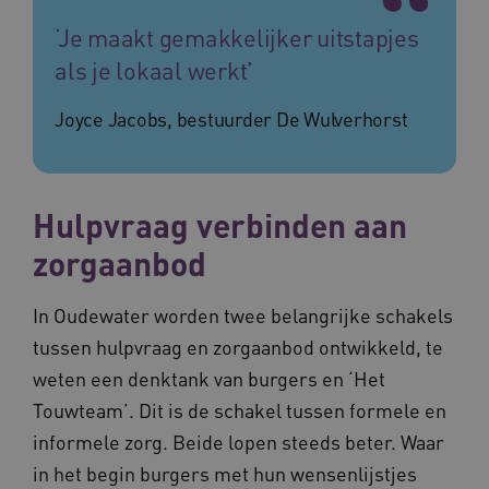
‘Je maakt gemakkelijker uitstapjes
als je lokaal werkt’
ASLBSACORS
www.vilans.nl
Sessie
Joyce Jacobs, bestuurder De Wulverhorst
Hulpvraag verbinden aan
zorgaanbod
In Oudewater worden twee belangrijke schakels
tussen hulpvraag en zorgaanbod ontwikkeld, te
weten een denktank van burgers en ‘Het
Provider
/
Touwteam’. Dit is de schakel tussen formele en
Naam
Vervaldatum
Omschrij
Domein
informele zorg. Beide lopen steeds beter. Waar
Naam
Provider
/
Domein
Vervaldatum
Oms
_ga
1 jaar 1
Deze co
Google LLC
maand
is gekop
.vilans.nl
in het begin burgers met hun wensenlijstjes
YSC
Sessie
Dez
Google LLC
Google U
You
.youtube.com