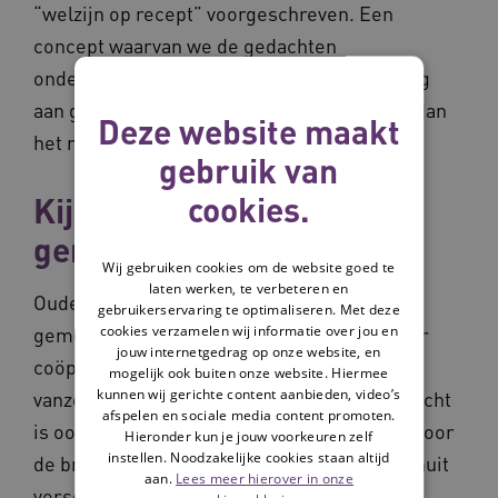
“welzijn op recept” voorgeschreven. Een
concept waarvan we de gedachten
onderschrijven, maar lokaal anders invulling
aan geven. Het doel moet belangrijker zijn dan
Deze website maakt
het middel.’
gebruik van
cookies.
Kijken vanuit de
gemeenschap
Wij gebruiken cookies om de website goed te
laten werken, te verbeteren en
Oudewater heeft met haar aanwezige
gebruikerservaring te optimaliseren. Met deze
cookies verzamelen wij informatie over jou en
gemeenschapskracht vruchtbare grond voor
jouw internetgedrag op onze website, en
coöperatie. Toch is dat geen
mogelijk ook buiten onze website. Hiermee
kunnen wij gerichte content aanbieden, video’s
vanzelfsprekendheid. De gemeenschapskracht
afspelen en sociale media content promoten.
is ook het gevolg van anders kijken. ‘Als je door
Hieronder kun je jouw voorkeuren zelf
instellen. Noodzakelijke cookies staan altijd
de bril van de gemeenschap kijkt, kijk je vanuit
aan.
Lees meer hierover in onze
verschillende perspectieven naar een