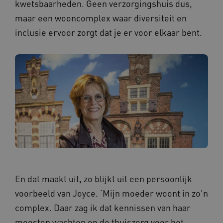
kwetsbaarheden. Geen verzorgingshuis dus,
VISITOR_PRIVACY_METADATA
5 maande
YouTube
weken
.youtube.com
maar een wooncomplex waar diversiteit en
inclusie ervoor zorgt dat je er voor elkaar bent.
BCSessionID
vilans.blueconic.net
11 maand
4 weke
En dat maakt uit, zo blijkt uit een persoonlijk
voorbeeld van Joyce. ‘Mijn moeder woont in zo'n
complex. Daar zag ik dat kennissen van haar
moesten wachten op de thuiszorg voor het