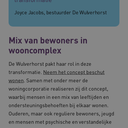
ervoor dat de website werkt. Deze cookies
worden altijd geplaatst en maken geen inbreuk
Joyce Jacobs, bestuurder De Wulverhorst
op uw privacy.
Naam
Provider
/
Domein
Vervalda
__Secure-ROLLOUT_TOKEN
.youtube.com
5 maande
weken
Mix van bewoners in
UMB_SESSION
www.vilans.nl
Sessie
wooncomplex
De Wulverhorst pakt haar rol in deze
transformatie.
Neem het concept beschut
__Secure-YNID
.youtube.com
5 maande
wonen
. Samen met onder meer de
weken
woningcorporatie realiseren zij dit concept,
__cf_bm
29 minut
Cloudflare Inc.
50 second
.vimeo.com
waarbij mensen in een mix van leeftijden en
ondersteuningsbehoeften bij elkaar wonen.
Google Privacy Policy
Ouderen, maar ook reguliere bewoners, jeugd
en mensen met psychische en verstandelijke