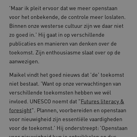
'Maar ik pleit ervoor dat we meer openstaan
voor het onbekende, de controle meer loslaten.
CookieScriptConsent
11 maand
CookieScript
4 weke
www.vilans.nl
Binnen onze westerse cultuur zijn we daar niet
zo goed in.' Hij gaat in op verschillende
publicaties en manieren van denken over de
toekomst. Zijn enthousiasme slaat over op de
aanwezigen.
FPLC
.vilans.nl
20 uur
Maikel vindt het goed nieuws dat 'de' toekomst
niet bestaat. 'Want op onze verwachtingen van
verschillende toekomsten hebben we wél
invloed. UNESCO noemt dat "
Futures literacy &
foresight
". Plannen, voorbereiden en openstaan
voor nieuwigheid zijn essentiële vaardigheden
voor de toekomst.' Hij onderstreept: 'Openstaan
voor nieuwigheid kun je ontwikkelen en dus