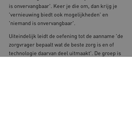
is onvervangbaar'. Keer je die om, dan krijg je
'vernieuwing biedt ook mogelijkheden' en
'niemand is onvervangbaar'.
Uiteindelijk leidt de oefening tot de aanname 'de
zorgvrager bepaalt wat de beste zorg is en of
technologie daarvan deel uitmaakt'. De groep is
enthousiast over de werkvorm: 'Tof, dat in
stukjes hakken. Dat geeft inzicht in waar je
redenering vandaan komt!'
Maikel: 'Strikt genomen hebben we nu de ene
aanname door de andere vervangen. Dat kan
opener. Deze oefening kun je goed toepassen in
een projectgroep op het werk, om anders te
leren kijken. Tijdens de vervolgbijeenkomst