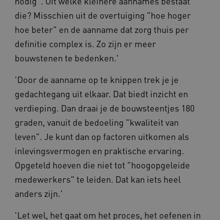
nodig". Uit welke kleinere aannames bestaat
campagn
te berek
BCSessionID
www.vilans.nl
Sessie
Dit
die? Misschien uit de overtuiging "hoe hoger
de
om 
analyser
ond
hoe beter" en de aanname dat zorg thuis per
van de si
zor
ver
definitie complex is. Zo zijn er meer
_ga_31KNQ7S1LN
.vilans.nl
1 jaar 1
Deze coo
die
maand
gebruikt
on
bouwstenen te bedenken.'
Google A
ope
om de se
pre
te behou
'Door de aanname op te knippen trek je je
FPID
1 jaar 1
Dez
Google
_ga_G3VHK6CSBS
.vilans.nl
1 jaar 1
Deze coo
maand
om 
.vilans.nl
gedachtegang uit elkaar. Dat biedt inzicht en
maand
gebruikt
voo
Google A
om 
verdieping. Dan draai je de bouwsteentjes 180
om de se
erv
te behou
graden, vanuit de bedoeling "kwaliteit van
VISITOR_INFO1_LIVE
5 maanden 4
Dez
Google LLC
_ga_NWZZME161M
.vilans.nl
1 jaar 1
Deze coo
weken
You
.youtube.com
leven". Je kunt dan op factoren uitkomen als
maand
gebruikt
geb
Google A
ho
inlevingsvermogen en praktische ervaring.
om de se
vid
te behou
ing
Opgeteld hoeven die niet tot "hoogopgeleide
bep
_cfuvid
.vimeo.com
Sessie
Deze coo
web
medewerkers" te leiden. Dat kan iets heel
gebruikt 
of 
bijhoude
You
gebruike
anders zijn.'
gedurend
AWSALB
1 week
Dez
Amazon.com Inc.
om de
sta
n139.vilans.nl
gebruike
'Let wel, het gaat om het proces, het oefenen in
wij
te optima