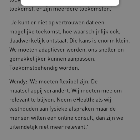
toekomst, er zijn meerdere toekomsten.'
Noodzakelijke cookies
Analytische cookies
'Je kunt er niet op vertrouwen dat een
Marketing cookies
mogelijke toekomst, hoe waarschijnlijk ook,
Deze functionele en technische cookies zorgen
daadwerkelijk ontstaat. Die kans is enorm klein.
ervoor dat de website werkt. Deze cookies
We moeten adaptiever worden, ons sneller en
worden altijd geplaatst en maken geen inbreuk
op uw privacy.
gemakkelijker kunnen aanpassen.
Naam
Provider
/
Domein
Vervalda
Toekomstbehendig worden.'
__Secure-ROLLOUT_TOKEN
.youtube.com
5 maande
weken
Wendy: 'We moeten flexibel zijn. De
UMB_SESSION
www.vilans.nl
Sessie
maatschappij verandert. Wij moeten mee om
relevant te blijven. Neem eHealth: als wij
vasthouden aan fysieke afspraken maar de
mensen willen een online consult, dan zijn we
uiteindelijk niet meer relevant.'
__Secure-YNID
.youtube.com
5 maande
weken
__cf_bm
29 minut
Cloudflare Inc.