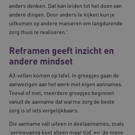
geb
door de
anders denken. Dat kan leiden tot het doen van
mog
consisten
Me
sessies t
bal
andere dingen. Door anders te kijken kun je
behoude
wel
persoonl
de 
uitkomen op andere manieren om langdurende
diensten 
hee
verlenen
inf
zorg thuis te realiseren.'
ind
ga_session_duration
www.vilans.nl
30 minuten
Deze coo
de duur 
AWSALBCORS
1 week
Voo
Amazon.com Inc.
gebruike
Reframen geeft inzicht en
pla
vilans.blueconic.net
de websi
met
prestatie
Ch
andere mindset
verbeter
we 
betrokke
pla
gebruiker
elk
begrijpen
geb
A3-vellen komen op tafel. In groepjes gaan de
pla
_ga_292742791
.vilans.nl
1 jaar 1
Deze coo
AW
aanwezigen aan het werk met eigen aannames.
maand
gebruikt
Google A
Toeval of niet, meerdere groepjes beginnen
om de se
te behou
vanuit de aanname dat warme zorg de beste
zorg is of iets vergelijkbaars.
Die aanname valt uiteen in deelaannames, zoals
'vernieuwing kost alleen maar tijd' en 'de mens