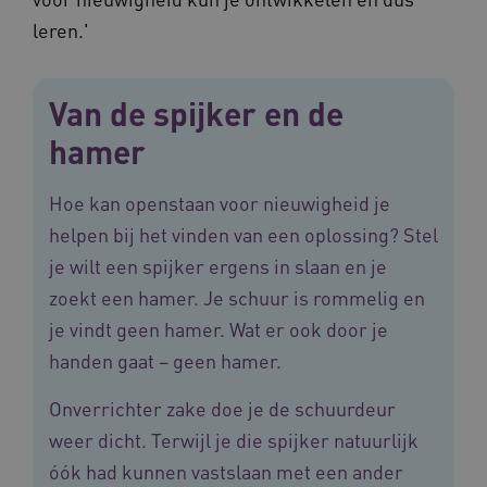
ASLBSA
www.vilans.nl
Sessie
leren.'
Van de spijker en de
hamer
Hoe kan openstaan voor nieuwigheid je
helpen bij het vinden van een oplossing? Stel
ASLBSACORS
www.vilans.nl
Sessie
je wilt een spijker ergens in slaan en je
zoekt een hamer. Je schuur is rommelig en
je vindt geen hamer. Wat er ook door je
handen gaat – geen hamer.
Onverrichter zake doe je de schuurdeur
weer dicht. Terwijl je die spijker natuurlijk
óók had kunnen vastslaan met een ander