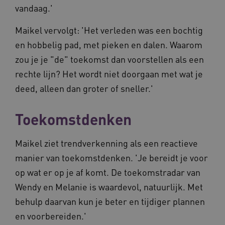
vandaag.'
Maikel vervolgt: 'Het verleden was een bochtig
en hobbelig pad, met pieken en dalen. Waarom
zou je je "de" toekomst dan voorstellen als een
ARRAffinity
Sessie
Microsoft
Corporation
rechte lijn? Het wordt niet doorgaan met wat je
.vilans.nl
deed, alleen dan groter of sneller.'
Toekomstdenken
Maikel ziet trendverkenning als een reactieve
manier van toekomstdenken. 'Je bereidt je voor
ARRAffinitySameSite
Sessie
Microsoft
op wat er op je af komt. De toekomstradar van
Corporation
.vilans.nl
Wendy en Melanie is waardevol, natuurlijk. Met
behulp daarvan kun je beter en tijdiger plannen
en voorbereiden.'