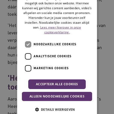
mogelijk ook buiten onze website. Hiermee
dáár gaat het om vandaag. Wat is
kunnen wij gerichte content aanbieden, video’s
afspelen en sociale media content promoten.
toekomstbestendig?'
Hieronder kun je jouw voorkeuren zelf
instellen. Noodzakelijke cookies staan altijd
'Het kan van alles betekenen: van concepten van
aan.
Lees meer hierover in onze
leven ontwikkelen, tot je
cookieverklaring.
verpleegoproepsysteem vernieuwen en alles
NOODZAKELIJKE COOKIES
daartussen.' Over het toekomstbewustzijn van
hun organisatie zijn de deelnemers aan de
ANALYTISCHE COOKIES
bijeenkomst positiever.
MARKETING COOKIES
'Het gaat om
toekomstbehendigheid'
ACCEPTEER ALLE COOKIES
ALLEEN NOODZAKELIJKE COOKIES
Aaron De Kievid is innovator en designer bij 's
Heeren Loo. 'De vraag is of je wel
DETAILS WEERGEVEN
toekomstbestendig kúnt zijn. Er is niet 1