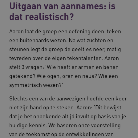
Uitgaan van aannames: is
50 second
.vimeo.com
dat realistisch?
Google Privacy Policy
Aaron laat de groep een oefening doen: teken
een buitenaards wezen. Na wat zuchten en
VISITOR_PRIVACY_METADATA
5 maande
YouTube
weken
.youtube.com
steunen legt de groep de geeltjes neer, matig
tevreden over de eigen tekentalenten. Aaron
stelt 3 vragen: 'Wie heeft er armen en benen
getekend? Wie ogen, oren en neus? Wie een
symmetrisch wezen?'
Slechts een van de aanwezigen hoefde een keer
niet zijn hand op te steken. Aaron: 'Dit bewijst
dat je het onbekende altijd invult op basis van je
BCSessionID
vilans.blueconic.net
11 maand
huidige kennis. We baseren onze voorstelling
4 weke
van de toekomst op de ontwikkelingen van