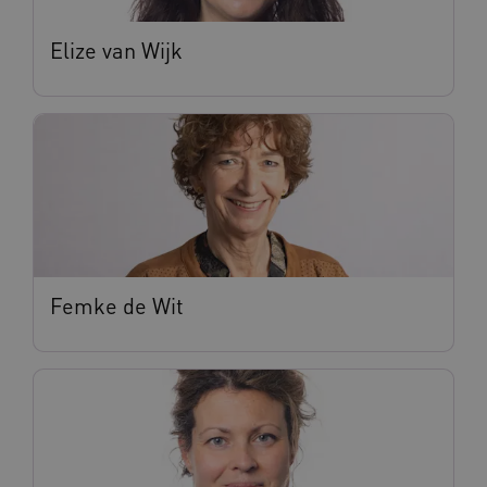
ARRAffinity
Sessie
Microsoft
Elize van Wijk
Corporation
.vilans.nl
ARRAffinitySameSite
Sessie
Microsoft
Corporation
.vilans.nl
Femke de Wit
CookieScriptConsent
11 maand
CookieScript
4 weke
www.vilans.nl