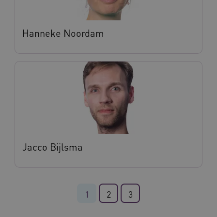
Hanneke Noordam
FPLC
.vilans.nl
20 uur
Jacco Bijlsma
ASLBSA
www.vilans.nl
Sessie
1
2
3