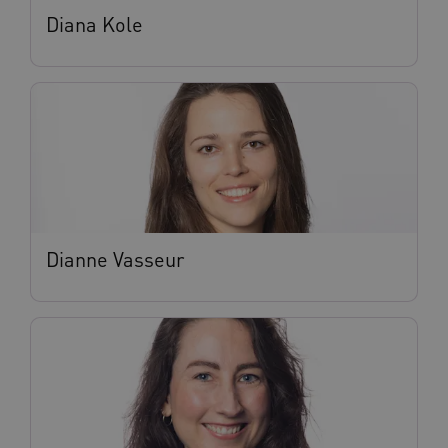
Diana Kole
VISITOR_PRIVACY_METADATA
5 maande
YouTube
weken
.youtube.com
Dianne Vasseur
BCSessionID
vilans.blueconic.net
11 maand
4 weke