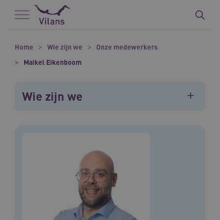
Naar hoofdinhoud
Naar footer
Home
Wie zijn we
Onze medewerkers
Maikel Eikenboom
Wie zijn we