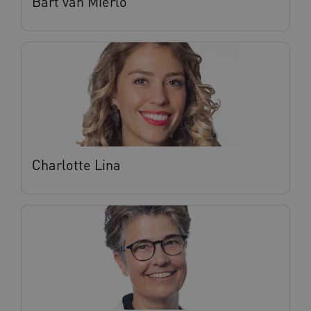
Bart van Mierlo
Deze functionele en technische cookies zorgen
ervoor dat de website werkt. Deze cookies
worden altijd geplaatst en maken geen inbreuk
op uw privacy.
Naam
Provider
/
Domein
Vervalda
__Secure-ROLLOUT_TOKEN
.youtube.com
5 maande
weken
UMB_SESSION
www.vilans.nl
Sessie
Charlotte Lina
__Secure-YNID
.youtube.com
5 maande
weken
__cf_bm
29 minut
Cloudflare Inc.
50 second
.vimeo.com
Google Privacy Policy