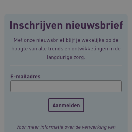
Inschrijven nieuwsbrief
ASLBSACORS
www.vilans.nl
Sessie
Met onze nieuwsbrief blijf je wekelijks op de
hoogte van alle trends en ontwikkelingen in de
langdurige zorg.
E-mailadres
Provider
/
Naam
Vervaldatum
Omschrij
Domein
Voor meer informatie over de verwerking van
Naam
Provider
/
Domein
Vervaldatum
Oms
_ga
1 jaar 1
Deze co
Google LLC