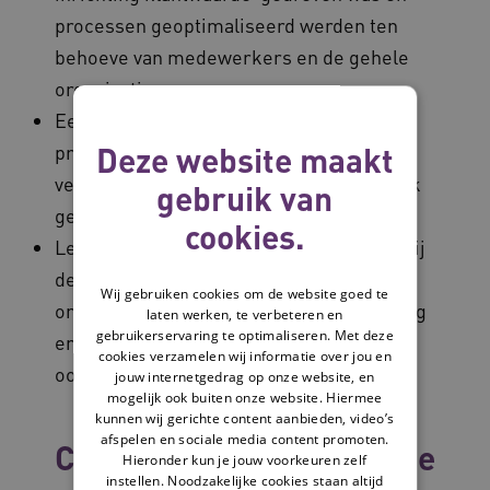
processen geoptimaliseerd werden ten
behoeve van medewerkers en de gehele
organisatie.
Een solide basis van 15 jaar
Deze website maakt
praktijkervaring in de directe zorg in
verschillend contexten in de verstandelijk
gebruik van
gehandicaptenzorg.
cookies.
Lean Coach: Actief als Lean Coach dicht bij
de zorgvrager, waarbij teams effectief
Wij gebruiken cookies om de website goed te
ondersteund werden in procesverbetering
laten werken, te verbeteren en
gebruikerservaring te optimaliseren. Met deze
en het oplossen van fundamentele
cookies verzamelen wij informatie over jou en
oorzaken.
jouw internetgedrag op onze website, en
mogelijk ook buiten onze website. Hiermee
kunnen wij gerichte content aanbieden, video’s
afspelen en sociale media content promoten.
Collega's binnen dezelfde
Hieronder kun je jouw voorkeuren zelf
instellen. Noodzakelijke cookies staan altijd