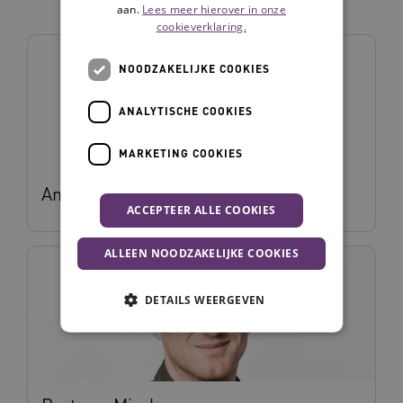
vakgroep
aan.
Lees meer hierover in onze
cookieverklaring.
NOODZAKELIJKE COOKIES
ANALYTISCHE COOKIES
MARKETING COOKIES
Anne Nieboer
ACCEPTEER ALLE COOKIES
ALLEEN NOODZAKELIJKE COOKIES
DETAILS WEERGEVEN
Noodzakelijke cookies
Analytische cookies
Marketing cookies