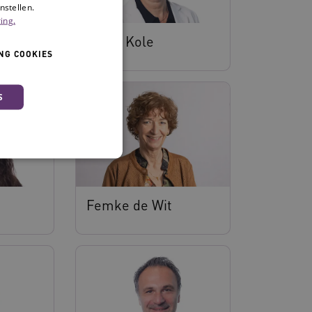
nstellen.
ing.
Diana Kole
NG COOKIES
S
Femke de Wit
 en maken geen inbreuk op
ssessies op de website te
rden onthouden tijdens