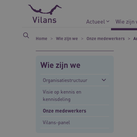
Naar hoofdinhoud
Naar footer
Actueel
Wie zijn
Home
Wie zijn we
Onze medewerkers
A
Wie zijn we
Organisatiestructuur
Visie op kennis en
kennisdeling
Onze medewerkers
Vilans-panel