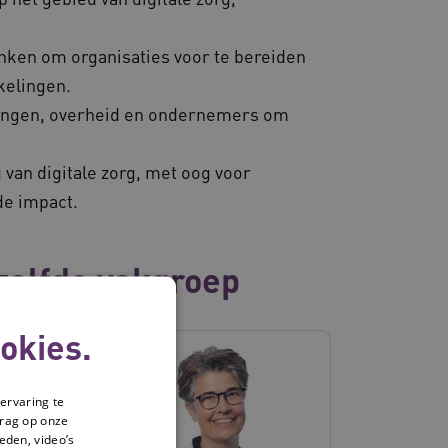
ken om organisaties voor te bereiden
kelingen.
llingen, overheid en ondernemers om
van digitale zorg, met oog voor
de impact.
zelfde vakgroep
okies.
ervaring te
drag op onze
eden, video’s