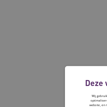
Deze 
Wij gebrui
optimaliser
website, en 