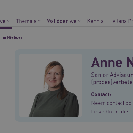
 we
Thema's
Wat doen we
Kennis
Vilans P
nne Nieboer
Anne 
Senior Adviseur
(proces)verbet
Contact:
Neem contact op
LinkedIn-profiel