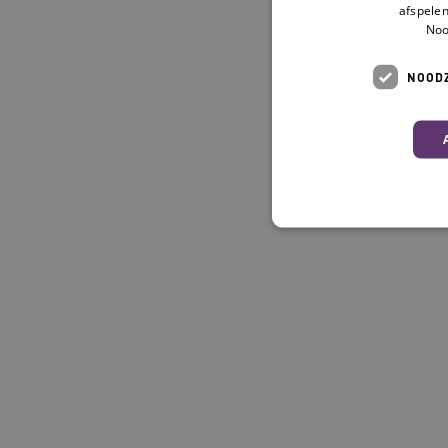
afspelen
Noo
NOODZ
Deze functionele en technis
uw privacy.
Naam
__Secure-ROLLOUT_TOKE
UMB_SESSION