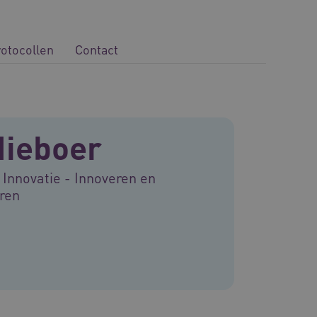
rotocollen
Contact
Nieboer
 Innovatie - Innoveren en
eren