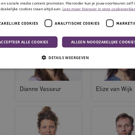
 en sociale media content promoten. Hieronder kun je jouw voorkeuren zelf i
dzakelijke cookies staan altijd aan.
Lees meer hierover in onze cookieverklar
Bart van Mierlo
Charlotte Lina
AKELIJKE COOKIES
ANALYTISCHE COOKIES
MARKETI
ACCEPTEER ALLE COOKIES
ALLEEN NOODZAKELIJKE COOKIE
DETAILS WEERGEVEN
Noodzakelijke cookies
Analytische cookies
Marketing cookies
Dianne Vasseur
Elize van Wijk
che cookies zorgen ervoor dat de website werkt. Deze cookies worden altijd geplaatst
Provider
/
Domein
Vervaldatum
Omschrijving
N
.youtube.com
5 maanden 4
weken
www.vilans.nl
Sessie
Deze cookie wordt gebruikt om gebruiker
beheren, zodat gebruikersinteracties wo