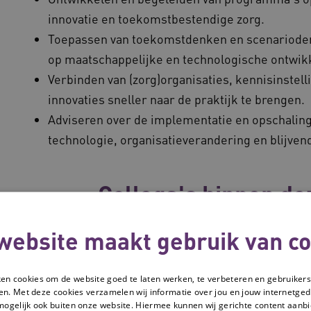
innovatie en toekomstbestendige zorg.
Toepassen van toekomstdenken en scenarioden
op maatschappelijke en technologische ontwik
Verbinden van (zorg)organisaties, kennisinste
innovaties sneller naar de praktijk te brengen.
Adviseren over de implementatie en opschaling 
technologie, organisatieverandering en blijven
Collega's binnen de
website maakt gebruik van co
ken cookies om de website goed te laten werken, te verbeteren en gebruikers
en. Met deze cookies verzamelen wij informatie over jou en jouw internetge
mogelijk ook buiten onze website. Hiermee kunnen wij gerichte content aanbi