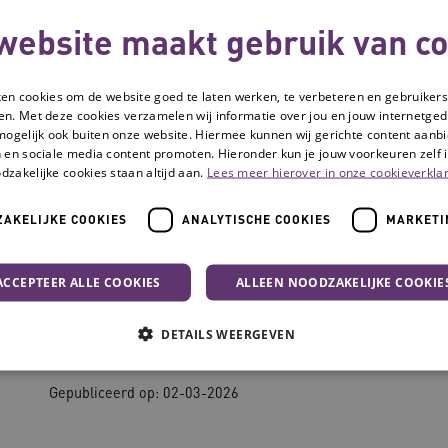
website maakt gebruik van co
ken cookies om de website goed te laten werken, te verbeteren en gebruikers
en. Met deze cookies verzamelen wij informatie over jou en jouw internetge
mogelijk ook buiten onze website. Hiermee kunnen wij gerichte content aanbi
 en sociale media content promoten. Hieronder kun je jouw voorkeuren zelf i
dzakelijke cookies staan altijd aan.
Lees meer hierover in onze cookieverklar
AKELIJKE COOKIES
ANALYTISCHE COOKIES
MARKETI
ACCEPTEER ALLE COOKIES
ALLEEN NOODZAKELIJKE COOKIE
Fabriek van Innova
DETAILS WEERGEVEN
Gepubliceerd op: 02-03-2026
Noodzakelijke cookies
Analytische cookies
Marketing cookies
che cookies zorgen ervoor dat de website werkt. Deze cookies worden altijd geplaatst