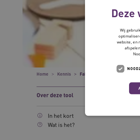
Deze 
Wij gebrui
optimaliser
website, en 
afspelen
Noo
NOODZ
Home
Kennis
Fabriek van Innovatie
Over deze tool
In het kort
Wat is het?
Deze functionele en technis