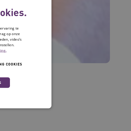
okies.
ervaring te
drag op onze
eden, video’s
nstellen.
ing.
NG COOKIES
S
tie
 en maken geen inbreuk op