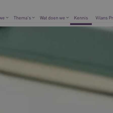
 we
Thema's
Wat doen we
Kennis
Vilans P