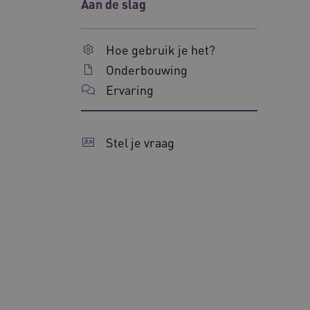
Aan de slag
uw privacy.
Naam
Hoe gebruik je het?
__Secure-ROLLOUT_TOKE
Onderbouwing
UMB_SESSION
Ervaring
__Secure-YNID
Stel je vraag
__cf_bm
Google Privacy Poli
VISITOR_PRIVACY_METAD
BCSessionID
ARRAffinity