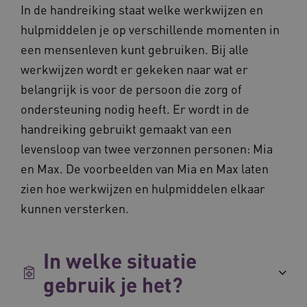
UMB_SESSION
www.vilans.nl
Sessie
In de handreiking staat welke werkwijzen en
hulpmiddelen je op verschillende momenten in
een mensenleven kunt gebruiken. Bij alle
werkwijzen wordt er gekeken naar wat er
belangrijk is voor de persoon die zorg of
__Secure-YNID
.youtube.com
5 maande
weken
ondersteuning nodig heeft. Er wordt in de
__cf_bm
29 minut
Cloudflare Inc.
handreiking gebruikt gemaakt van een
50 second
.vimeo.com
levensloop van twee verzonnen personen: Mia
Google Privacy Policy
en Max. De voorbeelden van Mia en Max laten
zien hoe werkwijzen en hulpmiddelen elkaar
kunnen versterken.
VISITOR_PRIVACY_METADATA
5 maande
YouTube
weken
.youtube.com
In welke situatie
gebruik je het?