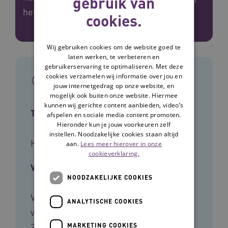
gebruik van
het maken van keuzes.
cookies.
Wij gebruiken cookies om de website goed te
laten werken, te verbeteren en
gebruikerservaring te optimaliseren. Met deze
In het kort
cookies verzamelen wij informatie over jou en
jouw internetgedrag op onze website, en
mogelijk ook buiten onze website. Hiermee
kunnen wij gerichte content aanbieden, video’s
Type tool
afspelen en sociale media content promoten.
Hieronder kun je jouw voorkeuren zelf
instellen. Noodzakelijke cookies staan altijd
Handreiking
aan.
Lees meer hierover in onze
cookieverklaring.
Voor wie
NOODZAKELIJKE COOKIES
Verzorgenden, Kwaliteits­
ANALYTISCHE COOKIES
verpleegkundigen, Verpleegkundigen,
Zorgverleners
MARKETING COOKIES