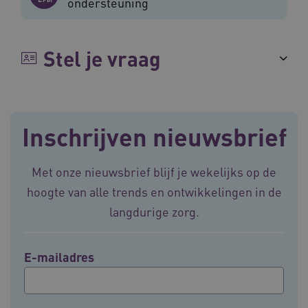
ondersteuning
Google Privacy Policy
Stel je vraag
VISITOR_PRIVACY_METADATA
5 maande
YouTube
weken
.youtube.com
Inschrijven nieuwsbrief
Met onze nieuwsbrief blijf je wekelijks op de
hoogte van alle trends en ontwikkelingen in de
langdurige zorg.
BCSessionID
vilans.blueconic.net
11 maand
4 weke
E-mailadres