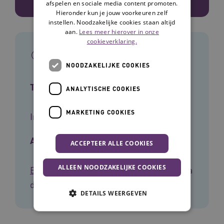
afspelen en sociale media content promoten.
Hieronder kun je jouw voorkeuren zelf
instellen. Noodzakelijke cookies staan altijd
aan.
Lees meer hierover in onze
cookieverklaring.
In het kort
NOODZAKELIJKE COOKIES
Type tool
ANALYTISCHE COOKIES
MARKETING COOKIES
Infographic
Auteur
ACCEPTEER ALLE COOKIES
ALLEEN NOODZAKELIJKE COOKIES
Barbara de Groen
,
Inge Redeker
Barbara
de Groen, Inge Redeker
DETAILS WEERGEVEN