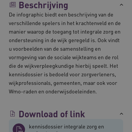
Beschrijving
Noodzakelijke cookies
Analytische cookies
Marketing cookies
De infographic biedt een beschrijving van de
verschillende spelers in het krachtenveld en de
Deze functionele en technische cookies zorgen
ervoor dat de website werkt. Deze cookies
manier waarop de toegang tot integrale zorg en
worden altijd geplaatst en maken geen inbreuk
op uw privacy.
ondersteuning in de wijk geregeld is. Ook vindt
Naam
Provider
/
Domein
Vervalda
u voorbeelden van de samenstelling en
__Secure-ROLLOUT_TOKEN
.youtube.com
5 maande
vormgeving van de sociale wijkteams en de rol
weken
die de wijkverpleegkundige hierbij speelt. Het
UMB_SESSION
www.vilans.nl
Sessie
kennisdossier is bedoeld voor zorgverleners,
wijkprofessionals, gemeenten, maar ook voor
Wmo-raden en onderwijsdoeleinden.
__Secure-YNID
.youtube.com
5 maande
weken
Download of link
__cf_bm
29 minut
Cloudflare Inc.
50 second
.vimeo.com
kennisdossier integrale zorg en