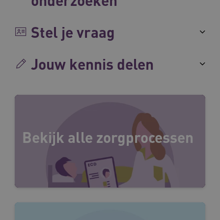
VISITOR_PRIVACY_METADATA
5 maande
YouTube
weken
.youtube.com
Stel je vraag
Jouw kennis delen
Bekijk alle zorgprocessen
BCSessionID
vilans.blueconic.net
11 maand
4 weke