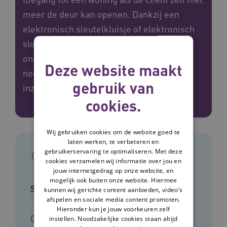
meer de deur kan openen. Dankzij een
elektronisch sleutelkluisje of elektronisch
slot kunnen zij alsnog de geplande zorg of
ondersteuning geven of ingrijpen bij
Deze website maakt
noodsituaties. Ontdek hier alles over de
gebruik van
inzet van elektronisch toegangsbeheer.
cookies.
Wij gebruiken cookies om de website goed te
laten werken, te verbeteren en
gebruikerservaring te optimaliseren. Met deze
In het kort
cookies verzamelen wij informatie over jou en
jouw internetgedrag op onze website, en
mogelijk ook buiten onze website. Hiermee
Sector
kunnen wij gerichte content aanbieden, video’s
afspelen en sociale media content promoten.
Hieronder kun je jouw voorkeuren zelf
Gehandicaptenzorg, Ouderenzorg,
instellen. Noodzakelijke cookies staan altijd