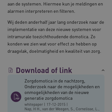
VISITOR_PRIVACY_METADATA
5 maande
YouTube
aan de systemen. Hiermee kun je meldingen en
weken
.youtube.com
alarmen interpreteren en filteren.
Wij deden anderhalf jaar lang onderzoek naar de
implementatie van deze nieuwe systemen voor
intramurale toezichthoudende domotica. Zo
konden we zien wat voor effect ze hebben op
draagvlak, doelmatigheid en kwaliteit van zorg.
BCSessionID
vilans.blueconic.net
11 maand
Download of link
4 weke
Zorgdomotica in de nachtzorg,
Onderzoek naar de mogelijkheden en
onmogelijkheden van de nieuwe
generatie zorgdomotica
whitepaper
|
17-12-2015
|
Nap, H H., van der Weegen, S., Cornelisse, L.,
ARRAffinity
Sessie
Microsoft