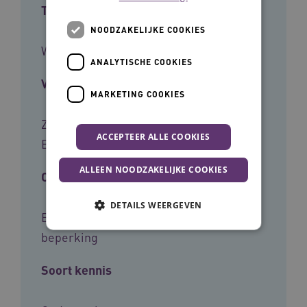
Type tool
NOODZAKELIJKE COOKIES
Whitepaper
ANALYTISCHE COOKIES
Voor wie
MARKETING COOKIES
Zorgbestuurders, Onderzoekers,
ACCEPTEER ALLE COOKIES
Beleidsmedewerkers
ALLEEN NOODZAKELIJKE COOKIES
Cliëntgroep
DETAILS WEERGEVEN
Bewoners, Ouderen, Mensen met een
beperking
Noodzakelijke cookies
Analytische cookies
Soort kennis
Marketing cookies
Deze functionele en technische cookies zorgen