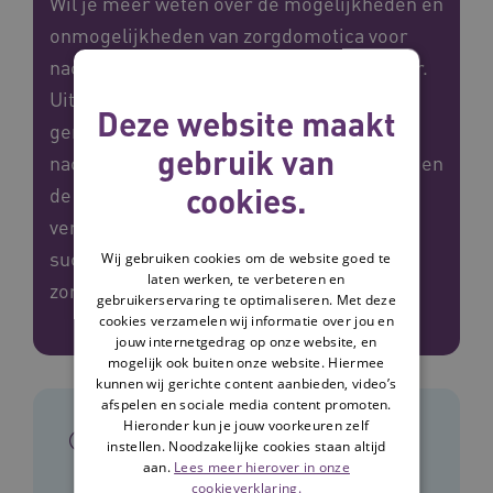
Wil je meer weten over de mogelijkheden en
onmogelijkheden van zorgdomotica voor
nachtzorg? Je leest het in deze whitepaper.
Uit ons onderzoek blijkt dat de nieuwe
Deze website maakt
generatie domotica de werkdruk van
gebruik van
nachtzorgmedewerkers kan verminderen en
cookies.
de privacy en veiligheid van bewoners
vergroten. Ook geven we tips voor een
succesvolle implementatie van nieuwe
Wij gebruiken cookies om de website goed te
laten werken, te verbeteren en
zorgdomotica.
gebruikerservaring te optimaliseren. Met deze
cookies verzamelen wij informatie over jou en
jouw internetgedrag op onze website, en
mogelijk ook buiten onze website. Hiermee
kunnen wij gerichte content aanbieden, video’s
afspelen en sociale media content promoten.
Hieronder kun je jouw voorkeuren zelf
In het kort
instellen. Noodzakelijke cookies staan altijd
aan.
Lees meer hierover in onze
cookieverklaring.