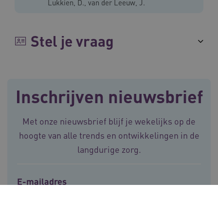
Lukkien, D., van der Leeuw, J.
Corporation
.vilans.nl
Stel je vraag
Inschrijven nieuwsbrief
ARRAffinitySameSite
Sessie
Microsoft
Corporation
.vilans.nl
Met onze nieuwsbrief blijf je wekelijks op de
hoogte van alle trends en ontwikkelingen in de
langdurige zorg.
E-mailadres
CookieScriptConsent
11 maand
CookieScript
4 weke
www.vilans.nl