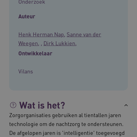
Onderzoek
ervoor dat de website werkt. Deze cookies
worden altijd geplaatst en maken geen inbreuk
op uw privacy.
Auteur
Naam
Provider
/
Domein
Vervalda
__Secure-ROLLOUT_TOKEN
.youtube.com
5 maande
Henk Herman Nap
,
Sanne van der
weken
Weegen
,
,
Dirk Lukkien
,
UMB_SESSION
www.vilans.nl
Sessie
Ontwikkelaar
Vilans
__Secure-YNID
.youtube.com
5 maande
weken
__cf_bm
29 minut
Cloudflare Inc.
50 second
.vimeo.com
Wat is het?
Zorgorganisaties gebruiken al tientallen jaren
Google Privacy Policy
technologie om de nachtzorg te ondersteunen.
De afgelopen jaren is 'intelligentie' toegevoegd