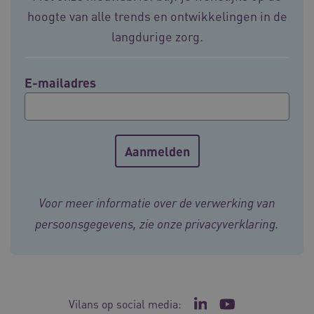
hoogte van alle trends en ontwikkelingen in de
langdurige zorg.
ASLBSA
www.vilans.nl
Sessie
E-mailadres
ASLBSACORS
www.vilans.nl
Sessie
Voor meer informatie over de verwerking van
persoonsgegevens, zie onze
privacyverklaring
.
Vilans op social media:
Ga naar de LinkedIn p
Ga naar het YouT