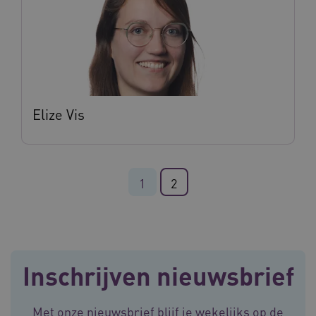
CookieScriptConsent
11 maand
CookieScript
4 weke
www.vilans.nl
Elize Vis
1
2
FPLC
.vilans.nl
20 uur
Inschrijven nieuwsbrief
Met onze nieuwsbrief blijf je wekelijks op de