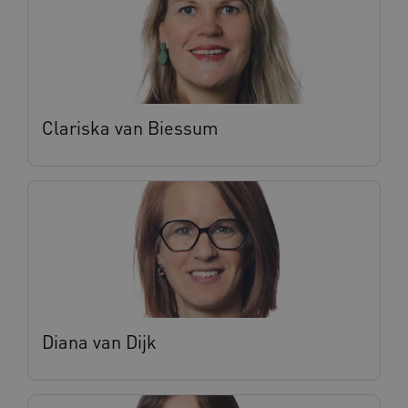
4 weke
Clariska van Biessum
ARRAffinity
Sessie
Microsoft
Corporation
.vilans.nl
Diana van Dijk
ARRAffinitySameSite
Sessie
Microsoft
Corporation
.vilans.nl