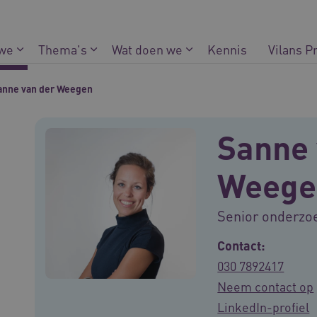
 we
Thema's
Wat doen we
Kennis
Vilans P
anne van der Weegen
Sanne 
Weege
Senior onderzo
Contact:
030 7892417
Neem contact op
LinkedIn-profiel