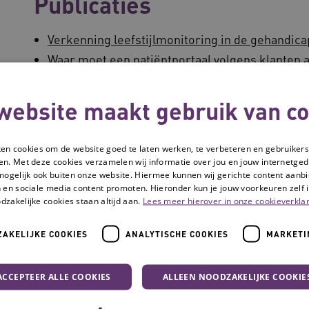
Publicaties
Verkenning leefstijlmonitoring in de gehandic
Waar moet een patiëntportaal volgens klanten 
Whitepaper: mogelijkheden domotica in de nac
Whitepaper: Leefstijlmonitoring
website maakt gebruik van co
8 tips voor de implementatie van technologie in
Implementatietoolkit Technologie in de zorg
ken cookies om de website goed te laten werken, te verbeteren en gebruikers
Inspiratiebox - Technologie in de langdurende 
en. Met deze cookies verzamelen wij informatie over jou en jouw internetge
mogelijk ook buiten onze website. Hiermee kunnen wij gerichte content aanbi
 en sociale media content promoten. Hieronder kun je jouw voorkeuren zelf i
dzakelijke cookies staan altijd aan.
Lees meer hierover in onze cookieverklar
Collega's binnen de
AKELIJKE COOKIES
ANALYTISCHE COOKIES
MARKETI
ACCEPTEER ALLE COOKIES
ALLEEN NOODZAKELIJKE COOKIE