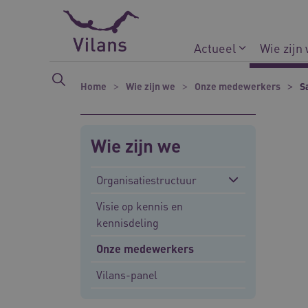
Naar hoofdinhoud
Naar footer
Actueel
Wie zijn
Home
Wie zijn we
Onze medewerkers
S
Wie zijn we
Organisatiestructuur
Visie op kennis en
kennisdeling
Onze medewerkers
Vilans-panel