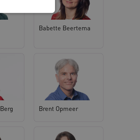
Babette Beertema
 en maken geen inbreuk op
ssessies op de website te
rden onthouden tijdens
eid te maken tussen
 Berg
Brent Opmeer
ebsite, om geldige
ruik van hun website.
emming van de gebruiker
de site op te slaan. Het
g van de bezoeker met
 en instellingen, zodat