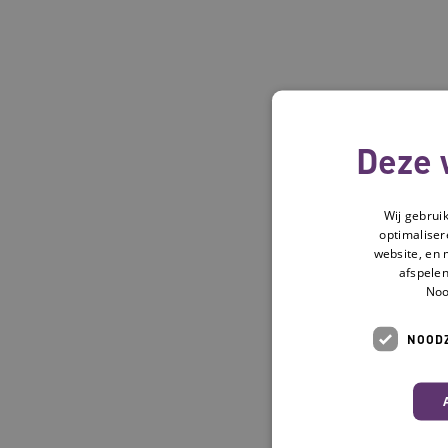
Deze 
Wij gebrui
optimaliser
website, en 
afspelen
Noo
NOODZ