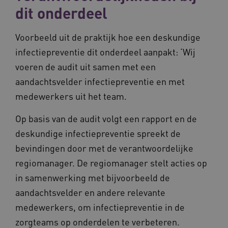
dit onderdeel
__Secure-YNID
.youtube.com
5 maande
weken
Voorbeeld uit de praktijk hoe een deskundige
__cf_bm
29 minut
Cloudflare Inc.
50 second
.vimeo.com
infectiepreventie dit onderdeel aanpakt: ‘Wij
voeren de audit uit samen met een
Google Privacy Policy
aandachtsvelder infectiepreventie en met
medewerkers uit het team.
VISITOR_PRIVACY_METADATA
5 maande
YouTube
Op basis van de audit volgt een rapport en de
weken
.youtube.com
deskundige infectiepreventie spreekt de
bevindingen door met de verantwoordelijke
regiomanager. De regiomanager stelt acties op
in samenwerking met bijvoorbeeld de
aandachtsvelder en andere relevante
medewerkers, om infectiepreventie in de
zorgteams op onderdelen te verbeteren.