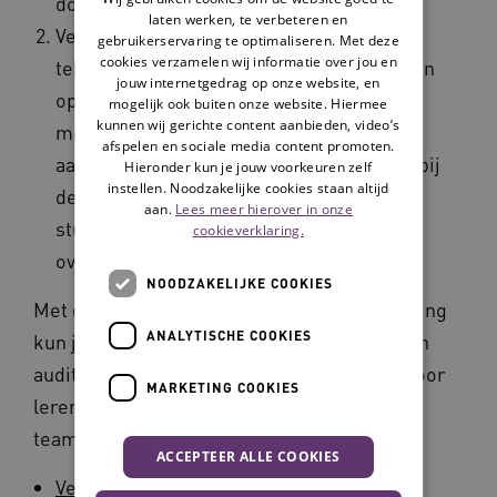
doorgevoerd.
laten werken, te verbeteren en
Verbeteracties in de praktijk, op
gebruikerservaring te optimaliseren. Met deze
cookies verzamelen wij informatie over jou en
teamniveau. Deze zullen vooral gericht zijn
jouw internetgedrag op onze website, en
op het gedrag, de kennis en motivatie van
mogelijk ook buiten onze website. Hiermee
kunnen wij gerichte content aanbieden, video’s
medewerkers. Hiervoor voert de
afspelen en sociale media content promoten.
aandachtsvelder verbeteracties uit, waarbij
Hieronder kun je jouw voorkeuren zelf
instellen. Noodzakelijke cookies staan altijd
de teammanager ondersteunt en erop
aan.
Lees meer hierover in onze
stuurt dat de verbeteringen ook worden
cookieverklaring.
overgenomen door de medewerkers.
NOODZAKELIJKE COOKIES
Met de volgende reflectievragen en toelichting
ANALYTISCHE COOKIES
kun je nagaan in hoeverre de uitkomsten van
audits en reflectie in teams worden benut voor
MARKETING COOKIES
leren en verbeteren op organisatie- en
teamniveau.
ACCEPTEER ALLE COOKIES
Verbeteren we de visie en het beleid?