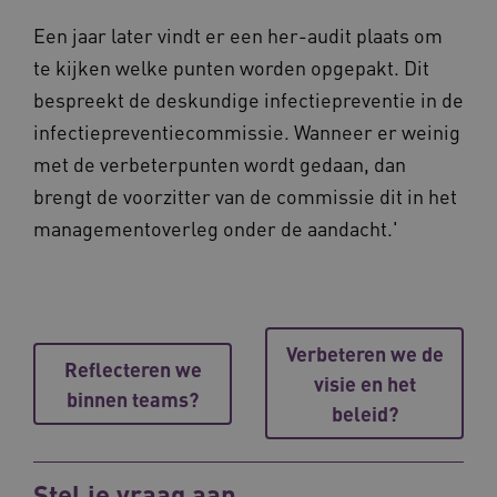
BCSessionID
vilans.blueconic.net
11 maand
Een jaar later vindt er een her-audit plaats om
4 weke
te kijken welke punten worden opgepakt. Dit
bespreekt de deskundige infectiepreventie in de
infectiepreventiecommissie. Wanneer er weinig
met de verbeterpunten wordt gedaan, dan
brengt de voorzitter van de commissie dit in het
managementoverleg onder de aandacht.'
ARRAffinity
Sessie
Microsoft
Corporation
.vilans.nl
Verbeteren we de
Reflecteren we
visie en het
binnen teams?
beleid?
ARRAffinitySameSite
Sessie
Microsoft
Corporation
Stel je vraag aan
.vilans.nl