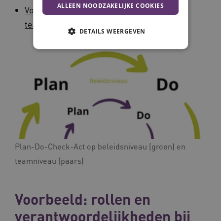
ALLEEN NOODZAKELIJKE COOKIES
Voeren we verbeteracties uit op
teamniveau?
DETAILS WEERGEVEN
Noodzakelijke cookies
Analytische cookies
Marketing cookies
Deze functionele en technische cookies zorgen
ervoor dat de website werkt. Deze cookies
worden altijd geplaatst en maken geen inbreuk
op uw privacy.
Naam
Provider
/
Domein
Vervalda
Plan-Do-Check-Act op beleidsniveau (groen) en
__Secure-ROLLOUT_TOKEN
.youtube.com
5 maande
teamniveau (paars)
weken
UMB_SESSION
www.vilans.nl
Sessie
Voorbeeld: rollen en
verantwoordelijkheden bij