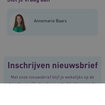
Annemarie Baars
CookieScriptConsent
11 maand
CookieScript
4 weke
www.vilans.nl
Inschrijven nieuwsbrief
FPLC
.vilans.nl
20 uur
Met onze nieuwsbrief blijf je wekelijks op de
hoogte van alle trends en ontwikkelingen in de
langdurige zorg.