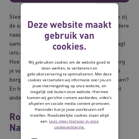
Steeds meer ziekenhuizen onderzoeken hoe zij
Deze website maakt
de samenwerking met mantelzorgers en andere
gebruik van
naasten kunnen versterken. Maar het
cookies.
samenspel met naasten in ziekenhuizen vraagt
iets anders in denken, doen en organiseren.
Hoe pak je dat als ziekenhuis nu aan? Hoe zorg
Wij gebruiken cookies om de website goed te
laten werken, te verbeteren en
je voor een gevoelde en gedragen visie? Hoe
gebruikerservaring te optimaliseren. Met deze
borg je de nieuwe werkwijze in werkprocessen?
cookies verzamelen wij informatie over jou en
jouw internetgedrag op onze website, en
En hoe neem je zorgprofessionals mee in het
mogelijk ook buiten onze website. Hiermee
anders samenwerken met naasten?
kunnen wij gerichte content aanbieden, video’s
afspelen en sociale media content promoten.
Hieronder kun je jouw voorkeuren zelf
Routekaart
instellen. Noodzakelijke cookies staan altijd
aan.
Lees meer hierover in onze
Naastenparticipatie
cookieverklaring.