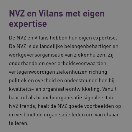
op uw privacy.
NVZ en Vilans met eigen
Naam
Provider
/
Domein
Vervalda
__Secure-ROLLOUT_TOKEN
.youtube.com
5 maande
expertise
weken
UMB_SESSION
www.vilans.nl
Sessie
De NVZ en Vilans hebben hun eigen expertise.
De NVZ is de landelijke belangenbehartiger en
werkgeversorganisatie van ziekenhuizen. Zij
onderhandelen over arbeidsvoorwaarden,
__Secure-YNID
.youtube.com
5 maande
vertegenwoordigen ziekenhuizen richting
weken
politiek en overheid en ondersteunen hen bij
__cf_bm
29 minut
Cloudflare Inc.
50 second
.vimeo.com
kwaliteits- en organisatieontwikkeling. Vanuit
haar rol als brancheorganisatie signaleert de
Google Privacy Policy
NVZ trends, haalt de NVZ goede voorbeelden op
en verbindt de organisatie leden om van elkaar
te leren.
VISITOR_PRIVACY_METADATA
5 maande
YouTube
weken
.youtube.com