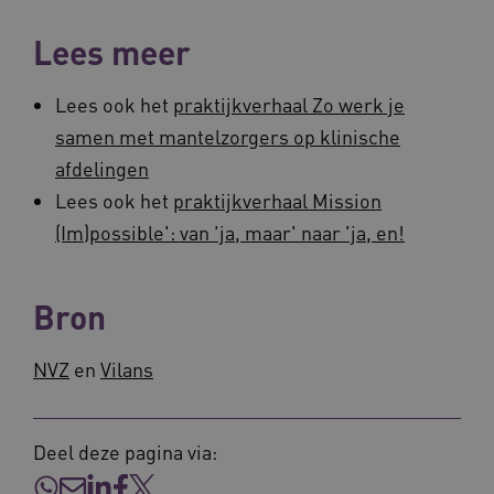
Lees meer
Lees ook het
praktijkverhaal Zo werk je
samen met mantelzorgers op klinische
afdelingen
ARRAffinitySameSite
Sessie
Microsoft
Lees ook het
praktijkverhaal Mission
Corporation
.vilans.nl
(Im)possible': van 'ja, maar' naar 'ja, en!
Bron
NVZ
en
Vilans
CookieScriptConsent
11 maand
CookieScript
4 weke
www.vilans.nl
Deel deze pagina via: