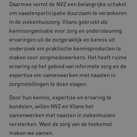
Daarmee vormt de NVZ een belangrijke schakel
om naastenparticipatie duurzaam te verankeren
in de ziekenhuiszorg. Vilans gebruikt als
kennisorganisatie voor zorg en ondersteuning
ervaringen uit de zorgpraktijk en kennis uit
onderzoek om praktische kennisproducten te
maken voor zorgmedewerkers. Het heeft ruime
ervaring op het gebied van informele zorg en de
BCSessionID
vilans.blueconic.net
11 maand
4 weke
expertise om samenwerken met naasten in
zorginstellingen te doen slagen.
Door hun kennis, expertise en ervaring te
bundelen, willen NVZ en Vilans het
samenwerken met naasten in ziekenhuizen
versterken. Want de zorg van de toekomst
ARRAffinity
Sessie
Microsoft
Corporation
maken we samen.
.vilans.nl