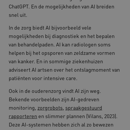
ChatGPT. En de mogelijkheden van AI breiden
snel uit.
In de zorg biedt AI bijvoorbeeld vele
mogelijkheden bij diagnostiek en het bepalen
van behandelpaden. AI kan radiologen soms
helpen bij het opsporen van zeldzame vormen
van kanker. En in sommige ziekenhuizen
adviseert AI artsen over het ontslagmoment van
BCSessionID
vilans.blueconic.net
11 maand
4 weke
patiënten voor intensive care.
Ook in de ouderenzorg vindt AI zijn weg.
Bekende voorbeelden zijn AI-gedreven
monitoring,
zorgrobots
,
spraakgestuurd
rapporteren
en slimmer plannen (Vilans, 2023).
ARRAffinity
Sessie
Microsoft
Deze AI-systemen hebben zich al zo bewezen
Corporation