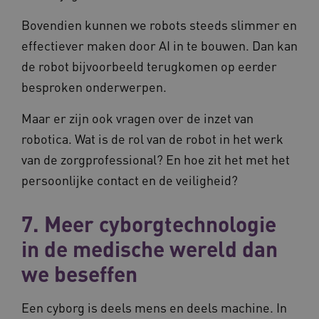
Bovendien kunnen we robots steeds slimmer en
effectiever maken door AI in te bouwen. Dan kan
ASLBSACORS
www.vilans.nl
Sessie
de robot bijvoorbeeld terugkomen op eerder
besproken onderwerpen.
Maar er zijn ook vragen over de inzet van
robotica. Wat is de rol van de robot in het werk
van de zorgprofessional? En hoe zit het met het
persoonlijke contact en de veiligheid?
7. Meer cyborgtechnologie
in de medische wereld dan
Provider
/
Naam
Vervaldatum
Omschrij
Domein
Naam
Provider
/
Domein
Vervaldatum
Oms
we beseffen
_ga
1 jaar 1
Deze co
Google LLC
maand
is gekop
.vilans.nl
YSC
Sessie
Dez
Google LLC
Google U
You
.youtube.com
Analytics
Een cyborg is deels mens en deels machine. In
wee
belangri
vid