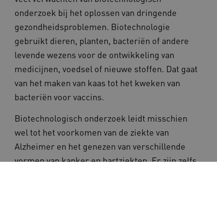
onderzoek bij het oplossen van dringende
gezondheidsproblemen. Biotechnologie
gebruikt dieren, planten, bacteriën of andere
levende wezens voor de ontwikkeling van
medicijnen, voedsel of nieuwe stoffen. Dat gaat
van het maken van kaas tot het kweken van
bacteriën voor vaccins.
Biotechnologisch onderzoek leidt misschien
wel tot het voorkomen van de ziekte van
Alzheimer en het genezen van verschillende
vormen van kanker en hartziekten. Er zijn zelfs
al doorbraken die zomaar zouden kunnen
helpen om veroudering tegen te gaan. Dit zou
ons leven en de vraag naar zorg en
ondersteuning flink kunnen veranderen.