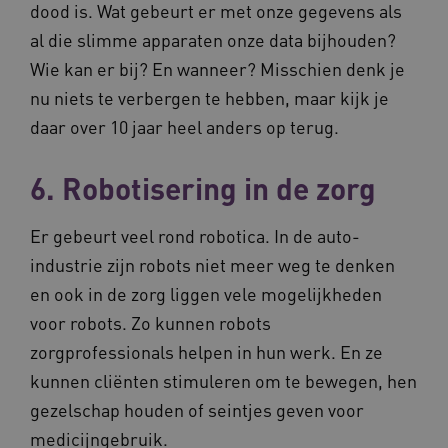
dood is. Wat gebeurt er met onze gegevens als
al die slimme apparaten onze data bijhouden?
Wie kan er bij? En wanneer? Misschien denk je
FPLC
.vilans.nl
20 uur
nu niets te verbergen te hebben, maar kijk je
daar over 10 jaar heel anders op terug.
6. Robotisering in de zorg
Er gebeurt veel rond robotica. In de auto-
industrie zijn robots niet meer weg te denken
en ook in de zorg liggen vele mogelijkheden
ASLBSA
www.vilans.nl
Sessie
voor robots. Zo kunnen robots
zorgprofessionals helpen in hun werk. En ze
kunnen cliënten stimuleren om te bewegen, hen
gezelschap houden of seintjes geven voor
medicijngebruik.