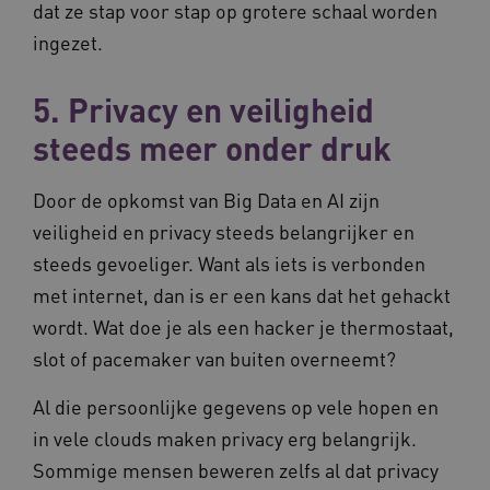
.vilans.nl
dat ze stap voor stap op grotere schaal worden
ingezet.
5. Privacy en veiligheid
steeds meer onder druk
Door de opkomst van Big Data en AI zijn
ARRAffinitySameSite
Sessie
Microsoft
Corporation
veiligheid en privacy steeds belangrijker en
.vilans.nl
steeds gevoeliger. Want als iets is verbonden
met internet, dan is er een kans dat het gehackt
wordt. Wat doe je als een hacker je thermostaat,
slot of pacemaker van buiten overneemt?
CookieScriptConsent
11 maand
CookieScript
4 weke
www.vilans.nl
Al die persoonlijke gegevens op vele hopen en
in vele clouds maken privacy erg belangrijk.
Sommige mensen beweren zelfs al dat privacy