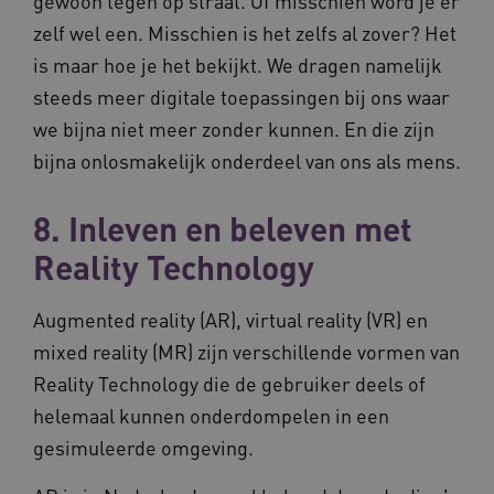
gewoon tegen op straat. Of misschien word je er
FPID
1 jaar 1
Dez
Google
_ga_G3VHK6CSBS
.vilans.nl
1 jaar 1
Deze coo
zelf wel een. Misschien is het zelfs al zover? Het
maand
om 
.vilans.nl
maand
gebruikt
voo
Google A
is maar hoe je het bekijkt. We dragen namelijk
om 
om de se
erv
te behou
steeds meer digitale toepassingen bij ons waar
VISITOR_INFO1_LIVE
5 maanden 4
Dez
Google LLC
_ga_NWZZME161M
.vilans.nl
1 jaar 1
Deze coo
weken
You
we bijna niet meer zonder kunnen. En die zijn
.youtube.com
maand
gebruikt
geb
Google A
ho
bijna onlosmakelijk onderdeel van ons als mens.
om de se
vid
te behou
ing
bep
_cfuvid
.vimeo.com
Sessie
Deze coo
8. Inleven en beleven met
web
gebruikt 
of 
bijhoude
You
Reality Technology
gebruike
gedurend
AWSALB
1 week
Dez
Amazon.com Inc.
om de
sta
n139.vilans.nl
gebruike
wij
Augmented reality (AR), virtual reality (VR) en
te optima
geb
door de
mog
mixed reality (MR) zijn verschillende vormen van
consisten
Me
sessies t
bal
Reality Technology die de gebruiker deels of
behoude
wel
persoonl
de 
helemaal kunnen onderdompelen in een
diensten 
hee
verlenen
inf
gesimuleerde omgeving.
ind
ga_session_duration
www.vilans.nl
30 minuten
Deze coo
de duur 
AWSALBCORS
1 week
Voo
Amazon.com Inc.
gebruike