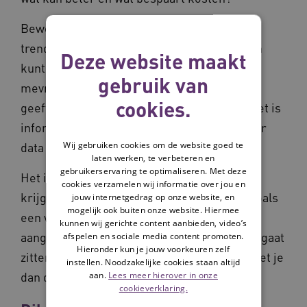
Bewegingssensoren kunnen bijvoorbeeld
trends tonen waaruit je belangrijke signalen
Deze website maakt
kunt herkennen. Laat een trendlijn zien dat
gebruik van
mevrouw steeds langer in haar stoel zit, dan
cookies.
geeft dit een signaal over haar mobiliteit. Het is
informatie over 'achteruitgang' die je zonder
Wij gebruiken cookies om de website goed te
data vaak pas veel later opmerkt.
laten werken, te verbeteren en
gebruikerservaring te optimaliseren. Met deze
Het is ook heel waardevol om informatie te
cookies verzamelen wij informatie over jou en
krijgen waarmee je iets kunt voorkomen, zoals
jouw internetgedrag op onze website, en
mogelijk ook buiten onze website. Hiermee
een val. Bijvoorbeeld een bedsensor die
kunnen wij gerichte content aanbieden, video’s
aangeeft dat iemand op de rand van het bed gaat
afspelen en sociale media content promoten.
Hieronder kun je jouw voorkeuren zelf
zitten. Bij iemand met wankel evenwicht weet je
instellen. Noodzakelijke cookies staan altijd
dan dat je snel moet gaan helpen.
aan.
Lees meer hierover in onze
cookieverklaring.