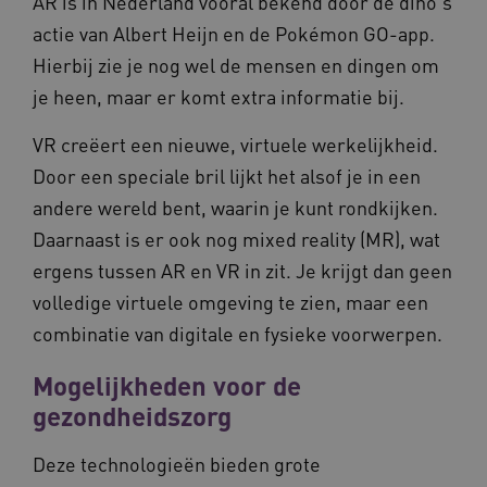
AR is in Nederland vooral bekend door de dino's
pla
vilans.blueconic.net
de websi
met
prestatie
actie van Albert Heijn en de Pokémon GO-app.
Ch
verbeter
we 
betrokke
Hierbij zie je nog wel de mensen en dingen om
pla
gebruiker
elk
begrijpen
je heen, maar er komt extra informatie bij.
geb
pla
_ga_292742791
.vilans.nl
1 jaar 1
Deze coo
AW
maand
gebruikt
VR creëert een nieuwe, virtuele werkelijkheid.
Google A
om de se
Door een speciale bril lijkt het alsof je in een
te behou
andere wereld bent, waarin je kunt rondkijken.
Daarnaast is er ook nog mixed reality (MR), wat
ergens tussen AR en VR in zit. Je krijgt dan geen
volledige virtuele omgeving te zien, maar een
combinatie van digitale en fysieke voorwerpen.
Mogelijkheden voor de
gezondheidszorg
Deze technologieën bieden grote