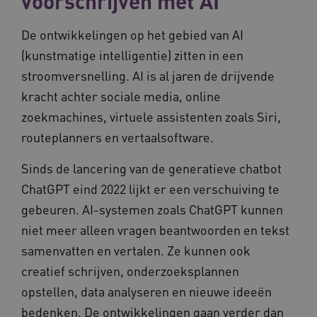
voorschrijven met AI
worden altijd geplaatst en maken geen inbreuk
op uw privacy.
De ontwikkelingen op het gebied van AI
Naam
Provider
/
Domein
Vervalda
(kunstmatige intelligentie) zitten in een
__Secure-ROLLOUT_TOKEN
.youtube.com
5 maande
weken
stroomversnelling. AI is al jaren de drijvende
UMB_SESSION
www.vilans.nl
Sessie
kracht achter sociale media, online
zoekmachines, virtuele assistenten zoals Siri,
routeplanners en vertaalsoftware.
Sinds de lancering van de generatieve chatbot
__Secure-YNID
.youtube.com
5 maande
weken
ChatGPT eind 2022 lijkt er een verschuiving te
__cf_bm
29 minut
Cloudflare Inc.
gebeuren. AI-systemen zoals ChatGPT kunnen
50 second
.vimeo.com
niet meer alleen vragen beantwoorden en tekst
samenvatten en vertalen. Ze kunnen ook
Google Privacy Policy
creatief schrijven, onderzoeksplannen
opstellen, data analyseren en nieuwe ideeën
VISITOR_PRIVACY_METADATA
5 maande
YouTube
bedenken. De ontwikkelingen gaan verder dan
weken
.youtube.com