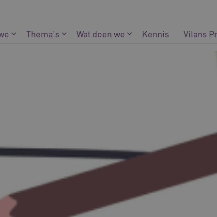
 we
Thema's
Wat doen we
Kennis
Vilans P