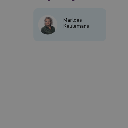
Deze functionele en technis
uw privacy.
Marloes
Keulemans
Naam
__Secure-ROLLOUT_TOKE
UMB_SESSION
__Secure-YNID
__cf_bm
Google Privacy Poli
VISITOR_PRIVACY_METAD
BCSessionID