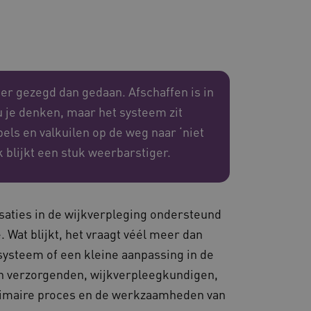
 en maken geen inbreuk op
er gezegd dan gedaan. Afschaffen is in
u je denken, maar het systeem zit
ssessies op de website te
rden onthouden tijdens
els en valkuilen op de weg naar ‘niet
 blijkt een stuk weerbarstiger.
eid te maken tussen
ebsite, om geldige
ruik van hun website.
aties in de wijkverpleging ondersteund
emming van de gebruiker
de site op te slaan. Het
. Wat blijkt, het vraagt véél meer dan
g van de bezoeker met
 en instellingen, zodat
systeem of een kleine aanpassing in de
toekomstige sessies.
an verzorgenden, wijkverpleegkundigen,
sessies te onderhouden en
erzonden naar de browser
primaire proces en de werkzaamheden van
perationele efficiëntie en