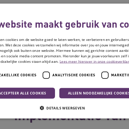
website maakt gebruik van co
ken cookies om de website goed te laten werken, te verbeteren en gebruikers
en. Met deze cookies verzamelen wij informatie over jou en jouw internetge
mogelijk ook buiten onze website. Hiermee kunnen wij gerichte content aanbi
 en sociale media content promoten. Hieronder kun je jouw voorkeuren zelf i
dzakelijke cookies staan altijd aan.
Lees meer hierover in onze cookieverklar
AKELIJKE COOKIES
ANALYTISCHE COOKIES
MARKETI
ratie: de implementatie van een afschaffing
ACCEPTEER ALLE COOKIES
ALLEEN NOODZAKELIJKE COOKIE
5-minutenregistrat
DETAILS WEERGEVEN
implementatie van 