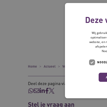
Deze 
Wij gebrui
optimaliser
website, en 
afspelen
Noo
NOODZ
Home
Actueel
Verhalen
5-minutenregist
Deel deze pagina via:
Stel je vraag aan