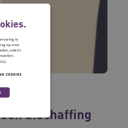
okies.
ervaring te
drag op onze
eden, video’s
nstellen.
ing.
NG COOKIES
S
ie: de
een afschaffing