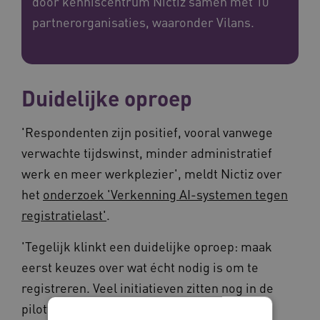
door kenniscentrum Nictiz samen met 10
partnerorganisaties, waaronder Vilans.
Duidelijke oproep
'Respondenten zijn positief, vooral vanwege
verwachte tijdswinst, minder administratief
werk en meer werkplezier', meldt Nictiz over
het
onderzoek 'Verkenning AI-systemen tegen
registratielast'
.
'Tegelijk klinkt een duidelijke oproep: maak
eerst keuzes over wat écht nodig is om te
registreren. Veel initiatieven zitten nog in de
pilotfase en zijn versnipperd, waardoor