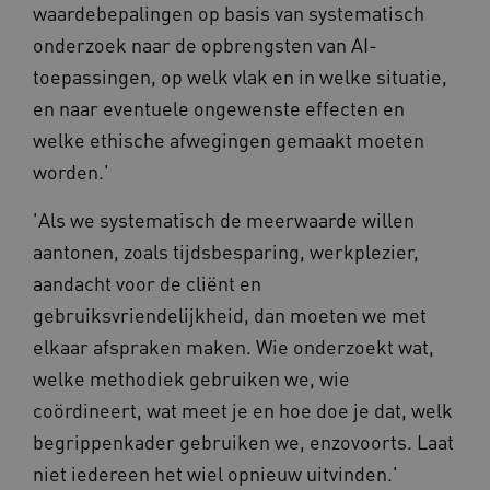
waardebepalingen op basis van systematisch
onderzoek naar de opbrengsten van AI-
toepassingen, op welk vlak en in welke situatie,
en naar eventuele ongewenste effecten en
welke ethische afwegingen gemaakt moeten
worden.'
BCSessionID
vilans.blueconic.net
11 maand
4 weke
'Als we systematisch de meerwaarde willen
aantonen, zoals tijdsbesparing, werkplezier,
aandacht voor de cliënt en
gebruiksvriendelijkheid, dan moeten we met
elkaar afspraken maken. Wie onderzoekt wat,
welke methodiek gebruiken we, wie
ARRAffinity
Sessie
Microsoft
coördineert, wat meet je en hoe doe je dat, welk
Corporation
.vilans.nl
begrippenkader gebruiken we, enzovoorts. Laat
niet iedereen het wiel opnieuw uitvinden.'