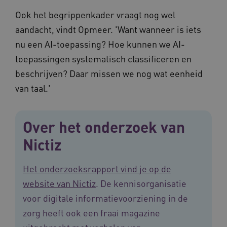
Ook het begrippenkader vraagt nog wel
aandacht, vindt Opmeer. 'Want wanneer is iets
nu een AI-toepassing? Hoe kunnen we AI-
toepassingen systematisch classificeren en
ARRAffinitySameSite
Sessie
Microsoft
beschrijven? Daar missen we nog wat eenheid
Corporation
.vilans.nl
van taal.'
Over het onderzoek van
Nictiz
CookieScriptConsent
11 maand
CookieScript
4 weke
www.vilans.nl
Het onderzoeksrapport vind je op de
website van Nictiz
. De kennisorganisatie
voor digitale informatievoorziening in de
zorg heeft ook een fraai magazine