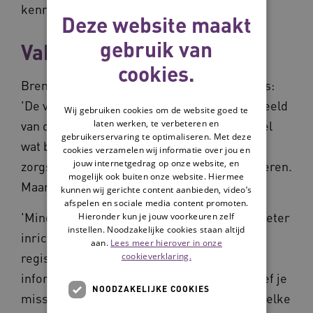
kennisdeling beperkt blijft.'
Deze website maakt
gebruik van
Vakjes aanvinken
cookies.
Brent Opmeer, senior onderzoeker bij Vilans:
'De verkenning geeft een goed en actueel beeld
Wij gebruiken cookies om de website goed te
laten werken, te verbeteren en
van de diversiteit aan AI-toepassingen, zowel
gebruikerservaring te optimaliseren. Met deze
wat betreft technologie als hoe deze in
cookies verzamelen wij informatie over jou en
jouw internetgedrag op onze website, en
zorgsituaties registratielasten kan verminderen.
mogelijk ook buiten onze website. Hiermee
Maar AI is geen haarlemmerolie.'
kunnen wij gerichte content aanbieden, video’s
afspelen en sociale media content promoten.
'Minder registratielast zit zeker ook in het beter
Hieronder kun je jouw voorkeuren zelf
instellen. Noodzakelijke cookies staan altijd
inrichten van en afspraken maken over
aan.
Lees meer hierover in onze
registreren. Wat leg je wanneer vast, welke
cookieverklaring.
informatie is nodig voor goede zorg, wat hoef je
NOODZAKELIJKE COOKIES
misschien niet opnieuw vast te leggen, en welke