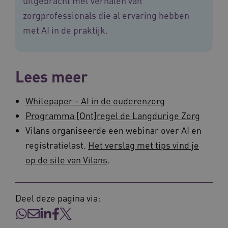
uitgebracht met verhalen van
FPLC
.vilans.nl
20 uur
zorgprofessionals die al ervaring hebben
met AI in de praktijk.
Lees meer
Whitepaper - AI in de ouderenzorg
Programma [Ont]regel de Langdurige Zorg
ASLBSA
www.vilans.nl
Sessie
Vilans organiseerde een webinar over AI en
registratielast.
Het verslag met tips vind je
op de site van Vilans
.
Deel deze pagina via: