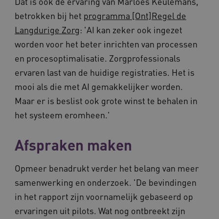
Dat is ook de ervaring van Marloes Keulemans,
__Secure-ROLLOUT_TOKEN
.youtube.com
5 maande
betrokken bij het
programma [Ont]Regel de
weken
Langdurige Zorg
: 'AI kan zeker ook ingezet
UMB_SESSION
www.vilans.nl
Sessie
worden voor het beter inrichten van processen
en procesoptimalisatie. Zorgprofessionals
ervaren last van de huidige registraties. Het is
mooi als die met AI gemakkelijker worden.
__Secure-YNID
.youtube.com
5 maande
Maar er is beslist ook grote winst te behalen in
weken
het systeem eromheen.'
__cf_bm
29 minut
Cloudflare Inc.
50 second
.vimeo.com
Afspraken maken
Google Privacy Policy
Opmeer benadrukt verder het belang van meer
samenwerking en onderzoek. 'De bevindingen
VISITOR_PRIVACY_METADATA
5 maande
YouTube
weken
.youtube.com
in het rapport zijn voornamelijk gebaseerd op
ervaringen uit pilots. Wat nog ontbreekt zijn