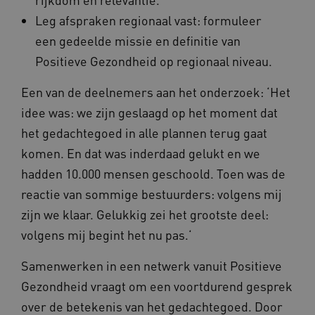
Leg afspraken regionaal vast: formuleer
een gedeelde missie en definitie van
Positieve Gezondheid op regionaal niveau.
CookieScriptConsent
11 maand
CookieScript
4 weke
www.vilans.nl
Een van de deelnemers aan het onderzoek: ‘Het
idee was: we zijn geslaagd op het moment dat
het gedachtegoed in alle plannen terug gaat
komen. En dat was inderdaad gelukt en we
hadden 10.000 mensen geschoold. Toen was de
reactie van sommige bestuurders: volgens mij
FPLC
.vilans.nl
20 uur
zijn we klaar. Gelukkig zei het grootste deel:
volgens mij begint het nu pas.‘
Samenwerken in een netwerk vanuit Positieve
Gezondheid vraagt om een voortdurend gesprek
over de betekenis van het gedachtegoed. Door