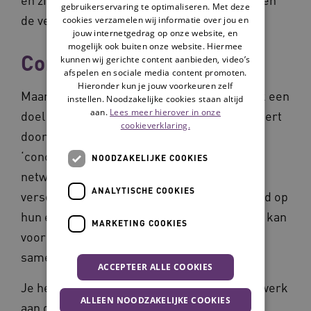
gebruikerservaring te optimaliseren. Met deze
de veerkracht van de cliënt.
cookies verzamelen wij informatie over jou en
jouw internetgedrag op onze website, en
mogelijk ook buiten onze website. Hiermee
Concept-inflatie
kunnen wij gerichte content aanbieden, video’s
afspelen en sociale media content promoten.
Hieronder kun je jouw voorkeuren zelf
Maar de term Positieve Gezondheid kan ook een
instellen. Noodzakelijke cookies staan altijd
aan.
Lees meer hierover in onze
doel op zich worden. Of de betekenis verwatert
cookieverklaring.
door oppervlakkig gebruik. Het gevaar van
‘concept-inflatie‘ ligt dan op de loer. Voor
NOODZAKELIJKE COOKIES
netwerken is dit risico extra groot omdat
ANALYTISCHE COOKIES
verschillende sectoren Positieve Gezondheid op
hun eigen manier kunnen interpreteren. Dit kan
MARKETING COOKIES
voor verwarring zorgen, en goede
samenwerking in de weg staan.
ACCEPTEER ALLE COOKIES
Je herkent deze concept-inflatie in een netwerk
ALLEEN NOODZAKELIJKE COOKIES
aan de volgende signalen: