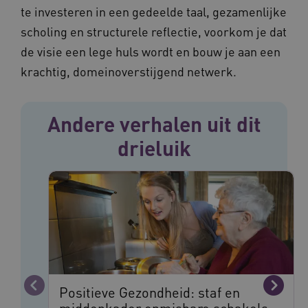
te investeren in een gedeelde taal, gezamenlijke
scholing en structurele reflectie, voorkom je dat
ASLBSA
www.vilans.nl
Sessie
de visie een lege huls wordt en bouw je aan een
krachtig, domeinoverstijgend netwerk.
Andere verhalen uit dit
drieluik
ASLBSACORS
www.vilans.nl
Sessie
Positieve Gezondheid: staf en
Vorige
Volge