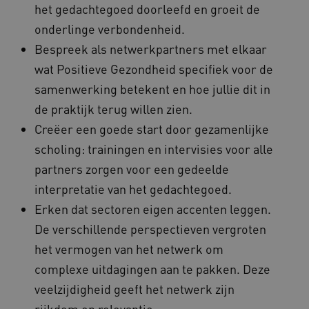
het gedachtegoed doorleefd en groeit de
4 weke
onderlinge verbondenheid.
Bespreek als netwerkpartners met elkaar
wat Positieve Gezondheid specifiek voor de
samenwerking betekent en hoe jullie dit in
de praktijk terug willen zien.
ARRAffinity
Sessie
Microsoft
Creëer een goede start door gezamenlijke
Corporation
.vilans.nl
scholing: trainingen en intervisies voor alle
partners zorgen voor een gedeelde
interpretatie van het gedachtegoed.
Erken dat sectoren eigen accenten leggen.
De verschillende perspectieven vergroten
het vermogen van het netwerk om
complexe uitdagingen aan te pakken. Deze
ARRAffinitySameSite
Sessie
Microsoft
Corporation
veelzijdigheid geeft het netwerk zijn
.vilans.nl
rijkdom en relevantie.