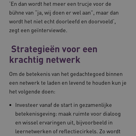
__Secure-YNID
.youtube.com
5 maande
‘En dan wordt het meer een trucje voor de
weken
bühne van “ja, wij doen er wel aan”, maar dan
__cf_bm
29 minut
Cloudflare Inc.
50 second
.vimeo.com
wordt het niet echt doorleefd en doorvoeld‘,
zegt een geïnterviewde.
Google Privacy Policy
Strategieën voor een
krachtig netwerk
VISITOR_PRIVACY_METADATA
5 maande
YouTube
weken
.youtube.com
Om de betekenis van het gedachtegoed binnen
een netwerk te laden en levend te houden kun je
het volgende doen:
Investeer vanaf de start in gezamenlijke
betekenisgeving: maak ruimte voor dialoog
en wissel ervaringen uit, bijvoorbeeld in
leernetwerken of reflectiecirkels. Zo wordt
BCSessionID
vilans.blueconic.net
11 maand