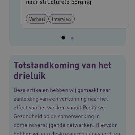
naar structurele borging
Verhaal
Interview
ASLBSACORS
www.vilans.nl
Sessie
Totstandkoming van het
drieluik
Deze artikelen hebben wij gemaakt naar
aanleiding van een verkenning naar het
effect van het werken vanuit Positieve
Provider
/
Naam
Vervaldatum
Omschrij
Gezondheid op de samenwerking in
Domein
Naam
Provider
/
Domein
Vervaldatum
Oms
domeinoverstijgende netwerken. Hiervoor
_ga
1 jaar 1
Deze co
Google LLC
maand
is gekop
.vilans.nl
YSC
Sessie
Dez
Google LLC
hebben wij een deskresearch uitgevoerd, en
Google U
You
.youtube.com