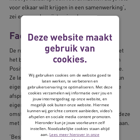
voor elkaar wilt krijgen in een samenwerking‘,
zei een van de geïnterviewden.
Faciliteren
Deze website maakt
gebruik van
De rol van deze tussenlaag is meedenken met
cookies.
het bestuur over het concreet toepassen van
Positieve Gezondheid binnen hun organisatie.
Wij gebruiken cookies om de website goed te
Ze leggen verbinding over de grenzen van hun
laten werken, te verbeteren en
eigen organisatie heen en brengen regionale
gebruikerservaring te optimaliseren. Met deze
cookies verzamelen wij informatie over jou en
afspraken van de netwerken terug naar hun
jouw internetgedrag op onze website, en
eigen organisatie. Daar creëren ze de juiste
mogelijk ook buiten onze website. Hiermee
kunnen wij gerichte content aanbieden, video’s
omstandigheden voor medewerkers, zodat deze
afspelen en sociale media content promoten.
met het gedachtegoed aan de slag kunnen gaan.
Hieronder kun je jouw voorkeuren zelf
instellen. Noodzakelijke cookies staan altijd
aan.
Lees meer hierover in onze
’Bestuurders omarmen het gedachtegoed,