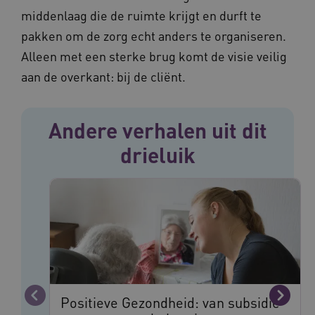
middenlaag die de ruimte krijgt en durft te
pakken om de zorg echt anders te organiseren.
Alleen met een sterke brug komt de visie veilig
FPLC
.vilans.nl
20 uur
aan de overkant: bij de cliënt.
Andere verhalen uit dit
drieluik
ASLBSA
www.vilans.nl
Sessie
Positieve Gezondheid: van subsidie
Vorige
Volge