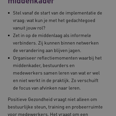
middenkader
ARRAffinity
Sessie
Microsoft
Corporation
.vilans.nl
Stel vanaf de start van de implementatie de
vraag: wat kun je met het gedachtegoed
vanuit jouw rol?
Zet in op de middenlaag als informele
verbinders. Zij kunnen binnen netwerken
de verandering aan blijven jagen.
ARRAffinitySameSite
Sessie
Microsoft
Organiseer reflectiemomenten waarbij het
Corporation
.vilans.nl
middenkader, bestuurders en
medewerkers samen leren van wat er wel
en niet werkt in de praktijk. Zo verschuift
de focus van afvinken naar leren.
Positieve Gezondheid vraagt niet alleen om
CookieScriptConsent
11 maand
CookieScript
4 weke
www.vilans.nl
bestuurlijke steun, training en probeerruimte
voor medewerkers. Het vraagt om een