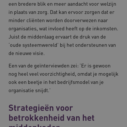
een bredere blik en meer aandacht voor welzijn
VISITOR_PRIVACY_METADATA
5 maande
YouTube
weken
.youtube.com
in plaats van zorg. Dat kan ervoor zorgen dat er
minder cliënten worden doorverwezen naar
organisaties, wat invloed heeft op de inkomsten.
Juist de middenlaag ervaart de druk van de
‘oude systeemwereld’ bij het ondersteunen van
de nieuwe visie.
Een van de geïnterviewden zei: ’Er is gewoon
nog heel veel voorzichtigheid, omdat je mogelijk
BCSessionID
vilans.blueconic.net
11 maand
4 weke
ook een beetje in het bedrijfsmodel van je
organisatie snijdt.’
Strategieën voor
betrokkenheid van het