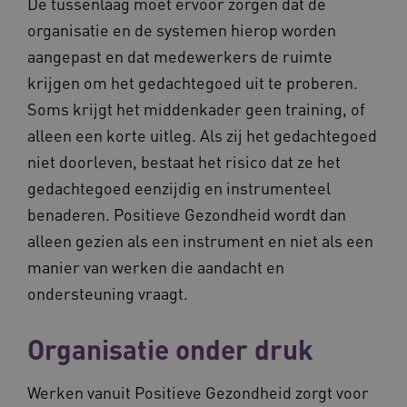
De tussenlaag moet ervoor zorgen dat de
ervoor dat de website werkt. Deze cookies
organisatie en de systemen hierop worden
worden altijd geplaatst en maken geen inbreuk
op uw privacy.
aangepast en dat medewerkers de ruimte
Naam
Provider
/
Domein
Vervalda
krijgen om het gedachtegoed uit te proberen.
__Secure-ROLLOUT_TOKEN
.youtube.com
5 maande
Soms krijgt het middenkader geen training, of
weken
alleen een korte uitleg. Als zij het gedachtegoed
UMB_SESSION
www.vilans.nl
Sessie
niet doorleven, bestaat het risico dat ze het
gedachtegoed eenzijdig en instrumenteel
benaderen. Positieve Gezondheid wordt dan
alleen gezien als een instrument en niet als een
__Secure-YNID
.youtube.com
5 maande
manier van werken die aandacht en
weken
ondersteuning vraagt.
__cf_bm
29 minut
Cloudflare Inc.
50 second
.vimeo.com
Organisatie onder druk
Google Privacy Policy
Werken vanuit Positieve Gezondheid zorgt voor