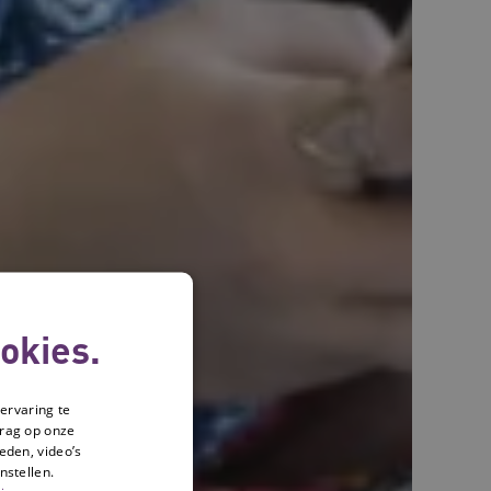
okies.
ervaring te
drag op onze
eden, video’s
nstellen.