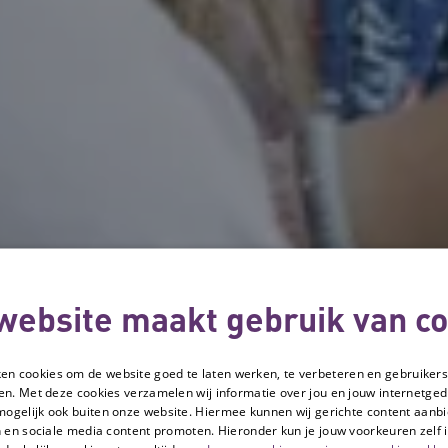
website maakt gebruik van co
ken cookies om de website goed te laten werken, te verbeteren en gebruikers
en. Met deze cookies verzamelen wij informatie over jou en jouw internetge
mogelijk ook buiten onze website. Hiermee kunnen wij gerichte content aanbi
 en sociale media content promoten. Hieronder kun je jouw voorkeuren zelf i