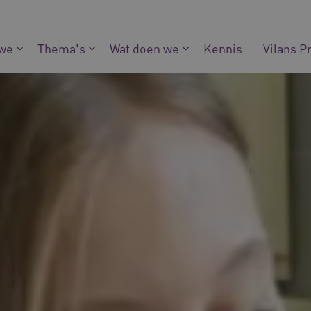
 we
Thema's
Wat doen we
Kennis
Vilans P