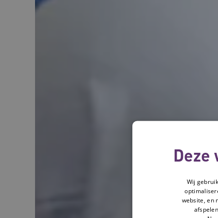
Deze 
Wij gebrui
optimaliser
website, en 
afspelen