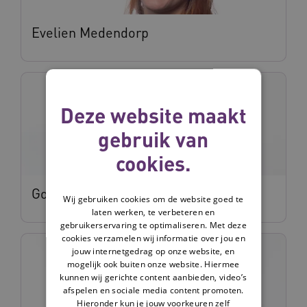
Evelien Medendorp
Deze website maakt
gebruik van
cookies.
Godelief Willemse
Wij gebruiken cookies om de website goed te
laten werken, te verbeteren en
gebruikerservaring te optimaliseren. Met deze
cookies verzamelen wij informatie over jou en
jouw internetgedrag op onze website, en
mogelijk ook buiten onze website. Hiermee
kunnen wij gerichte content aanbieden, video’s
afspelen en sociale media content promoten.
Hieronder kun je jouw voorkeuren zelf