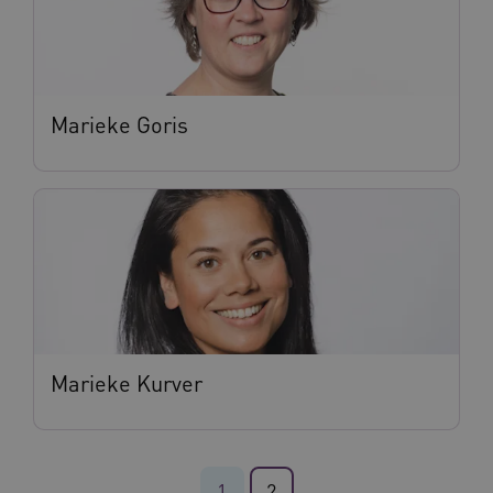
VISITOR_PRIVACY_METADATA
5 maande
YouTube
weken
.youtube.com
Marieke Goris
BCSessionID
vilans.blueconic.net
11 maand
4 weke
Marieke Kurver
1
2