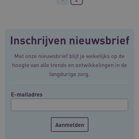
ARRAffinity
Sessie
Microsoft
Corporation
.vilans.nl
Inschrijven nieuwsbrief
Met onze nieuwsbrief blijf je wekelijks op de
hoogte van alle trends en ontwikkelingen in de
langdurige zorg.
ARRAffinitySameSite
Sessie
Microsoft
Corporation
.vilans.nl
E-mailadres
CookieScriptConsent
11 maand
CookieScript
4 weke
www.vilans.nl