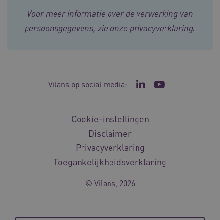
Voor meer informatie over de verwerking van
persoonsgegevens, zie onze
privacyverklaring
.
FPLC
.vilans.nl
20 uur
Vilans op social media:
Ga naar de LinkedIn p
Ga naar het YouT
Cookie-instellingen
Disclaimer
Privacyverklaring
Toegankelijkheidsverklaring
© Vilans, 2026
ASLBSA
www.vilans.nl
Sessie