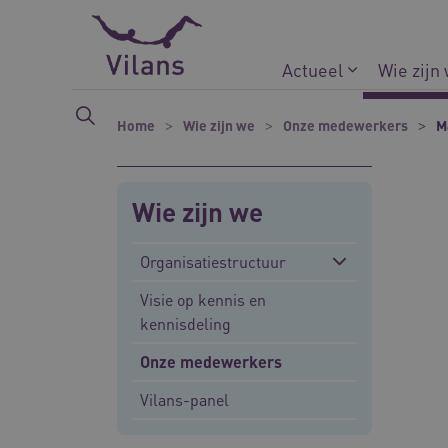
Naar hoofdinhoud
Naar footer
Actueel
Wie zijn
Home
Wie zijn we
Onze medewerkers
M
Wie zijn we
Organisatiestructuur
Visie op kennis en
kennisdeling
Onze medewerkers
Vilans-panel