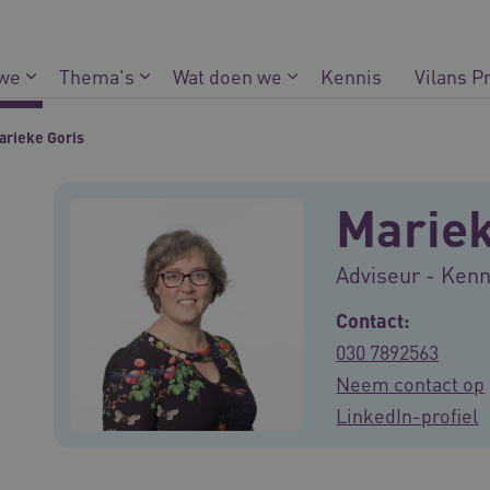
 we
Thema's
Wat doen we
Kennis
Vilans P
arieke Goris
Mariek
Adviseur - Ken
Contact:
030 7892563
Neem contact op
LinkedIn-profiel