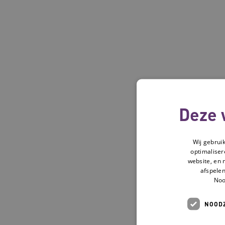
Deze 
Wij gebrui
optimaliser
website, en 
afspelen
Noo
NOODZ