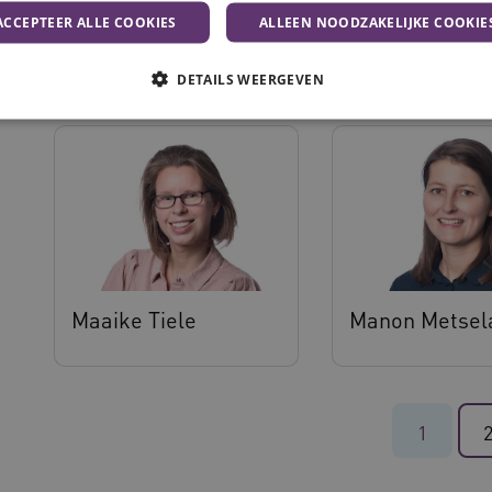
ACCEPTEER ALLE COOKIES
ALLEEN NOODZAKELIJKE COOKIE
Godelief Willemse
Hilke Mulder
DETAILS WEERGEVEN
Noodzakelijke cookies
Analytische cookies
Marketing cookies
che cookies zorgen ervoor dat de website werkt. Deze cookies worden altijd geplaatst
Provider
/
Domein
Vervaldatum
Omschrijving
N
.youtube.com
5 maanden 4
weken
Maaike Tiele
Manon Metsel
www.vilans.nl
Sessie
Deze cookie wordt gebruikt om gebruiker
beheren, zodat gebruikersinteracties wo
een surfsessie.
.youtube.com
5 maanden 4
weken
1
29 minuten
Deze cookie wordt gebruikt om ondersch
Cloudflare Inc.
cy
50 seconden
mensen en bots. Dit is gunstig voor de w
.vimeo.com
rapporten te kunnen maken over het geb