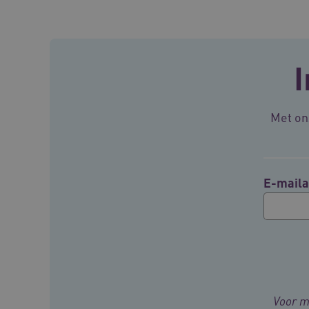
VISITOR_PRIVACY_METAD
I
BCSessionID
Met onz
ARRAffinity
ARRAffinitySameSite
E-maila
CookieScriptConsent
FPLC
Voor m