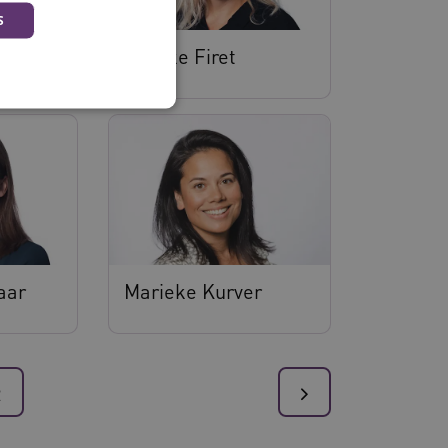
S
Maaike Firet
 en maken geen inbreuk op
aar
Marieke Kurver
ssessies op de website te
rden onthouden tijdens
2
eid te maken tussen
ebsite, om geldige
ruik van hun website.