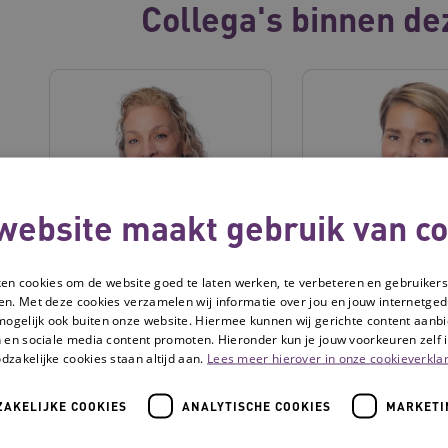
Collega's binnen de
website maakt gebruik van co
Alinde de Jong
Anne-Sophie
Hooftman
ken cookies om de website goed te laten werken, te verbeteren en gebruikers
en. Met deze cookies verzamelen wij informatie over jou en jouw internetge
mogelijk ook buiten onze website. Hiermee kunnen wij gerichte content aanbi
 en sociale media content promoten. Hieronder kun je jouw voorkeuren zelf i
dzakelijke cookies staan altijd aan.
Lees meer hierover in onze cookieverklar
AKELIJKE COOKIES
ANALYTISCHE COOKIES
MARKETI