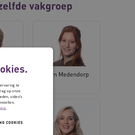
zelfde vakgroep
okies.
Evelien Medendorp
ervaring te
drag op onze
eden, video’s
nstellen.
ing.
NG COOKIES