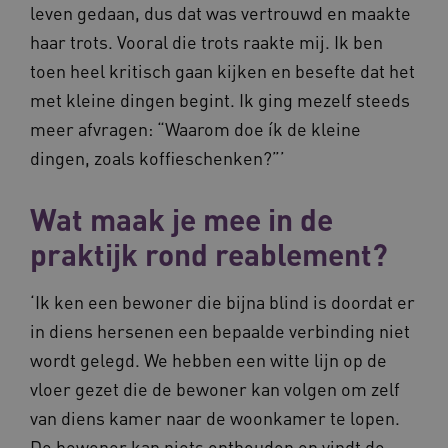
leven gedaan, dus dat was vertrouwd en maakte
Google Privacy Policy
haar trots. Vooral die trots raakte mij. Ik ben
toen heel kritisch gaan kijken en besefte dat het
met kleine dingen begint. Ik ging mezelf steeds
VISITOR_PRIVACY_METADATA
5 maande
YouTube
meer afvragen: “Waarom doe ík de kleine
weken
.youtube.com
dingen, zoals koffieschenken?”’
Wat maak je mee in de
praktijk rond reablement?
‘Ik ken een bewoner die bijna blind is doordat er
in diens hersenen een bepaalde verbinding niet
wordt gelegd. We hebben een witte lijn op de
BCSessionID
vilans.blueconic.net
11 maand
4 weke
vloer gezet die de bewoner kan volgen om zelf
van diens kamer naar de woonkamer te lopen.
De bewoner kan niets onthouden en vindt de