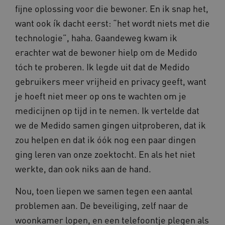
fijne oplossing voor die bewoner. En ik snap het,
want ook ík dacht eerst: “het wordt niets met die
technologie”, haha. Gaandeweg kwam ik
erachter wat de bewoner hielp om de Medido
tóch te proberen. Ik legde uit dat de Medido
gebruikers meer vrijheid en privacy geeft, want
je hoeft niet meer op ons te wachten om je
ASLBSACORS
www.vilans.nl
Sessie
medicijnen op tijd in te nemen. Ik vertelde dat
we de Medido samen gingen uitproberen, dat ik
zou helpen en dat ik óók nog een paar dingen
ging leren van onze zoektocht. En als het niet
werkte, dan ook niks aan de hand.
Nou, toen liepen we samen tegen een aantal
problemen aan. De beveiliging, zelf naar de
woonkamer lopen, en een telefoontje plegen als