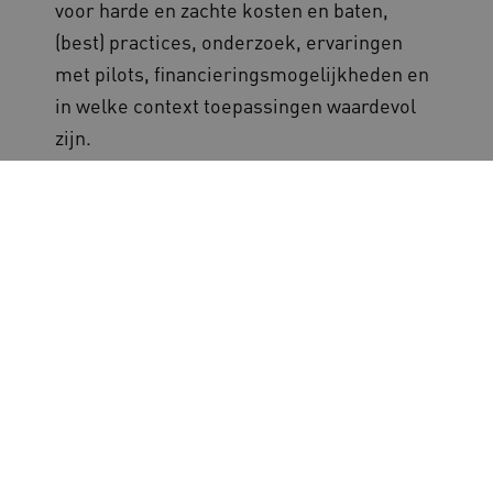
voor harde en zachte kosten en baten,
(best) practices, onderzoek, ervaringen
met pilots, financieringsmogelijkheden en
in welke context toepassingen waardevol
zijn.
Op
hulpmiddelenwijzer.nl
vind je
betrouwbare, onafhankelijke informatie
over hulpmiddelen voor ouderen en
mensen met een beperking.
Meer weten over reablement bij
ZuidOostZorg? Lees hun visie of bekijk de
video op de website van
ZuidOostZorg
.
Alle verhalen uit de portretreeks
Reablement