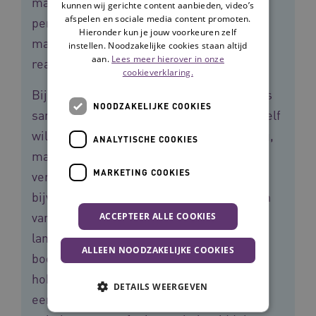
manier is om de ouderenzorg
kunnen wij gerichte content aanbieden, video’s
afspelen en sociale media content promoten.
persoonsgerichter en levensgerichter te
Hieronder kun je jouw voorkeuren zelf
maken. En dat is precies wat we met
instellen. Noodzakelijke cookies staan altijd
aan.
Lees meer hierover in onze
reablement willen bereiken.
cookieverklaring.
Bij reablement bekijken zorgprofessionals
NOODZAKELIJKE COOKIES
samen met ouderen wat zij graag (weer) zelf
willen kunnen. Dat gebeurt in de thuiszorg,
ANALYTISCHE COOKIES
maar ook steeds vaker in
MARKETING COOKIES
verzorgingshuizen. Wil de cliënt
bijvoorbeeld graag minder afhankelijk zijn
van wanneer de thuiszorg of verzorgende
ACCEPTEER ALLE COOKIES
langskomt? Of graag (weer) zelf
ALLEEN NOODZAKELIJKE COOKIES
boodschappen kunnen doen of een oude
hobby op kunnen pakken? Dan wordt daar
DETAILS WEERGEVEN
een plan voor gemaakt. Ook wordt er