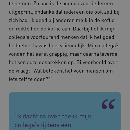
BCSessionID
www.vilans.nl
Sessie
Dit
te nemen. Zo had ik de agenda voor iedereen
de
om 
analyser
ond
uitgeprint, ondanks dat iedereen die ook zelf bij
van de si
zor
ver
zich had. Ik deed bij anderen melk in de koffie
_ga_31KNQ7S1LN
.vilans.nl
1 jaar 1
Deze coo
die
maand
gebruikt
on
en reikte hen de koffie aan. Daarbij liet ik mijn
Google A
ope
om de se
pre
collega’s voortdurend merken dat ik het goed
te behou
FPID
1 jaar 1
Dez
Google
bedoelde. Ik was heel vriendelijk. Mijn collega’s
_ga_G3VHK6CSBS
.vilans.nl
1 jaar 1
Deze coo
maand
om 
.vilans.nl
maand
gebruikt
voo
vonden het eerst grappig, maar daarna leverde
Google A
om 
om de se
erv
te behou
het serieuze gesprekken op. Bijvoorbeeld over
VISITOR_INFO1_LIVE
5 maanden 4
Dez
Google LLC
_ga_NWZZME161M
.vilans.nl
1 jaar 1
Deze coo
de vraag: “Wat betekent het voor mensen om
weken
You
.youtube.com
maand
gebruikt
geb
Google A
iets zelf te doen?”’
ho
om de se
vid
te behou
ing
bep
_cfuvid
.vimeo.com
Sessie
Deze coo
web
gebruikt 
of 
bijhoude
You
gebruike
gedurend
AWSALB
1 week
Dez
Amazon.com Inc.
‘Ik dacht na over hoe ik mijn
om de
sta
n139.vilans.nl
gebruike
wij
te optima
collega’s tijdens een
geb
door de
mog