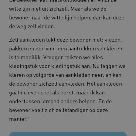
witte lijn niet uit zichzelf. Maar als we de
bewoner naar de witte lijn helpen, dan kan deze
de weg zelf vinden.
ARRAffinity
Sessie
Microsoft
Corporation
Zelf aankleden lukt deze bewoner niet: kiezen,
.vilans.nl
pakken en een voor een aantrekken van kleren
is te moeilijk. Vroeger reikten we alles
kledingstuk voor kledingstuk aan. Nu leggen we
kleren op volgorde van aankleden neer, en kan
de bewoner zichzelf aankleden. Het aankleden
gaat nu even snel als eerst, maar ik kan
ARRAffinitySameSite
Sessie
Microsoft
Corporation
ondertussen iemand anders helpen. En de
.vilans.nl
bewoner voelt zich zelfstandiger op deze
manier.’