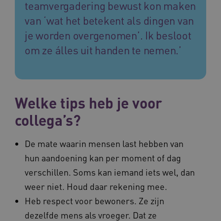
consisten
teamvergadering bewust kon maken
Me
sessies t
bal
behoude
wel
van ‘wat het betekent als dingen van
persoonl
de 
diensten 
hee
je worden overgenomen’. Ik besloot
verlenen
inf
ind
om ze álles uit handen te nemen.’
ga_session_duration
www.vilans.nl
30 minuten
Deze coo
de duur 
AWSALBCORS
1 week
Voo
Amazon.com Inc.
gebruike
pla
vilans.blueconic.net
de websi
met
prestatie
Ch
verbeter
we 
betrokke
pla
Welke tips heb je voor
gebruiker
elk
begrijpen
geb
pla
collega’s?
_ga_292742791
.vilans.nl
1 jaar 1
Deze coo
AW
maand
gebruikt
Google A
om de se
De mate waarin mensen last hebben van
te behou
hun aandoening kan per moment of dag
verschillen. Soms kan iemand iets wel, dan
weer niet. Houd daar rekening mee.
Heb respect voor bewoners. Ze zijn
dezelfde mens als vroeger. Dat ze