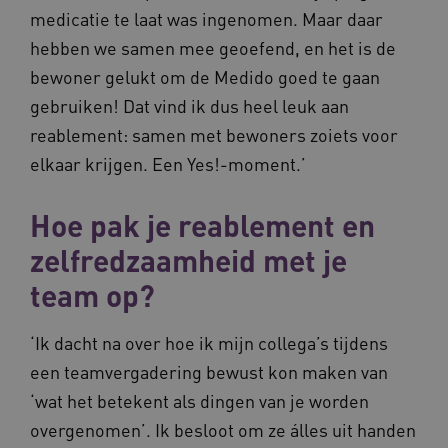
medicatie te laat was ingenomen. Maar daar
Provider
/
Naam
Vervaldatum
Omschrij
Domein
hebben we samen mee geoefend, en het is de
Naam
Provider
/
Domein
Vervaldatum
Oms
_ga
1 jaar 1
Deze co
Google LLC
bewoner gelukt om de Medido goed te gaan
maand
is gekop
.vilans.nl
YSC
Sessie
Dez
Google LLC
Google U
You
.youtube.com
gebruiken! Dat vind ik dus heel leuk aan
Analytics
wee
belangri
vid
reablement: samen met bewoners zoiets voor
is van d
algemee
AWSALBCORS
1 week
Voo
Amazon.com Inc.
elkaar krijgen. Een Yes!-moment.’
gebruikt
pla
n139.vilans.nl
analyses
met
Google. 
Ch
cookie w
we 
Hoe pak je reablement en
gebruikt
pla
gebruiker
elk
zelfredzaamheid met je
ondersch
geb
door een
pla
willekeur
AW
team op?
gegenere
nummer t
BCSessionID
n139.vilans.nl
1 jaar 1
Dit
wijzen al
maand
om 
Het is o
ond
‘Ik dacht na over hoe ik mijn collega’s tijdens
in elk
zor
paginave
ver
een teamvergadering bewust kon maken van
een site 
die
gebruikt
on
‘wat het betekent als dingen van je worden
bezoekers
ope
en
pre
overgenomen’. Ik besloot om ze álles uit handen
campagn
te berek