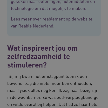
gekeken naar oefeningen, hulpmiddelen en
technologie om dat mogelijk te maken.
Noodzakelijke cookies
Analytische cookies
Marketing cookies
Lees
meer over reablement
op de website
Deze functionele en technische cookies zorgen
van Reable Nederland.
ervoor dat de website werkt. Deze cookies
worden altijd geplaatst en maken geen inbreuk
op uw privacy.
Naam
Provider
/
Domein
Vervalda
Wat inspireert jou om
__Secure-ROLLOUT_TOKEN
.youtube.com
5 maande
weken
zelfredzaamheid te
UMB_SESSION
www.vilans.nl
Sessie
stimuleren?
‘Bij mij kwam het omslagpunt toen ik een
bewoner zag die niets meer kon onthouden,
maar fysiek alles nog kon. Ik zag haar bezig zijn
__Secure-YNID
.youtube.com
5 maande
weken
in de woonkamer. Ze was oud-verpleegkundige
__cf_bm
29 minut
Cloudflare Inc.
en wilde overal bij helpen. Dat had ze haar hele
50 second
.vimeo.com