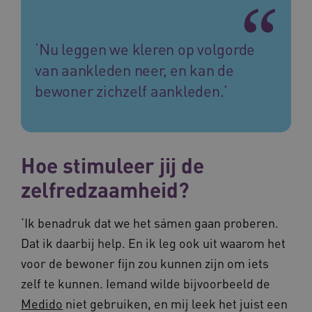
CookieScriptConsent
11 maand
CookieScript
4 weke
www.vilans.nl
‘Nu leggen we kleren op volgorde
van aankleden neer, en kan de
bewoner zichzelf aankleden.’
FPLC
.vilans.nl
20 uur
Hoe stimuleer jij de
zelfredzaamheid?
‘Ik benadruk dat we het sámen gaan proberen.
Dat ik daarbij help. En ik leg ook uit waarom het
voor de bewoner fijn zou kunnen zijn om iets
zelf te kunnen. Iemand wilde bijvoorbeeld de
ASLBSA
www.vilans.nl
Sessie
Medido
niet gebruiken, en mij leek het juist een