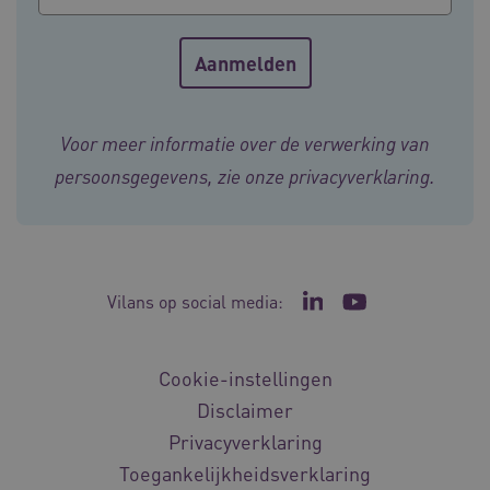
ARRAffinity
Sessie
Microsoft
Corporation
Voor meer informatie over de verwerking van
.vilans.nl
persoonsgegevens, zie onze
privacyverklaring
.
Vilans op social media:
Ga naar de LinkedIn p
Ga naar het YouT
ARRAffinitySameSite
Sessie
Microsoft
Corporation
Cookie-instellingen
.vilans.nl
Disclaimer
Privacyverklaring
Toegankelijkheidsverklaring