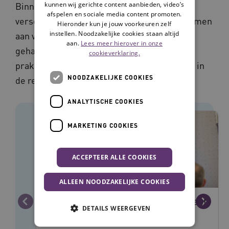
kunnen wij gerichte content aanbieden, video’s
Binnen de gehandicaptenzorg werken
afspelen en sociale media content promoten.
verschillende organisaties en disciplines samen
Hieronder kun je jouw voorkeuren zelf
instellen. Noodzakelijke cookies staan altijd
aan vernieuwing en verbetering voor de
aan.
Lees meer hierover in onze
gehandicaptenzorg. In onderstaande
cookieverklaring.
praktijkverhalen zie je hoe zij dit aanpakken in
NOODZAKELIJKE COOKIES
de regio.
ANALYTISCHE COOKIES
MARKETING COOKIES
ACCEPTEER ALLE COOKIES
ALLEEN NOODZAKELIJKE COOKIES
DigiContact en functiestraat ontlast
Vorige
Volge
DETAILS WEERGEVEN
artsen VG