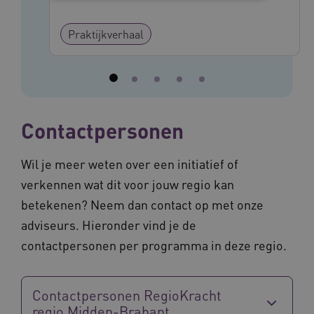
Noodzakelijke cookies
Analytische cookies
Praktijkverhaal
Marketing cookies
Deze functionele en technische cookies zorgen
ervoor dat de website werkt. Deze cookies
worden altijd geplaatst en maken geen inbreuk
op uw privacy.
Contactpersonen
Naam
Provider
/
Domein
Vervalda
__Secure-ROLLOUT_TOKEN
.youtube.com
5 maande
weken
Wil je meer weten over een initiatief of
UMB_SESSION
www.vilans.nl
Sessie
verkennen wat dit voor jouw regio kan
betekenen? Neem dan contact op met onze
adviseurs. Hieronder vind je de
contactpersonen per programma in deze regio.
__Secure-YNID
.youtube.com
5 maande
weken
Contactpersonen RegioKracht
__cf_bm
29 minut
Cloudflare Inc.
50 second
.vimeo.com
regio Midden-Brabant