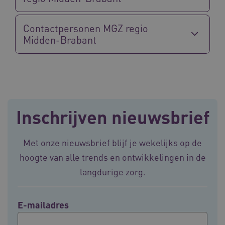
Google Privacy Policy
Contactpersonen MGZ regio
Midden-Brabant
VISITOR_PRIVACY_METADATA
5 maande
YouTube
weken
.youtube.com
Inschrijven nieuwsbrief
Met onze nieuwsbrief blijf je wekelijks op de
hoogte van alle trends en ontwikkelingen in de
langdurige zorg.
BCSessionID
vilans.blueconic.net
11 maand
4 weke
E-mailadres